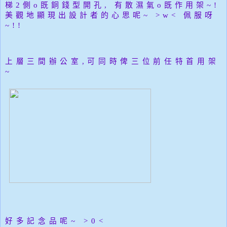
梯2側o既銅錢型開孔, 有散濕氣o既作用架~!
美觀地顯現出設計者的心思呢~ >w< 佩服呀
~!!
上層三間辦公室,
可同時俾三位前任特首用架
~
好多記念品呢~ >0<