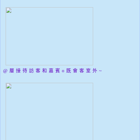
@層
接待訪客和嘉賓o既會客室外~