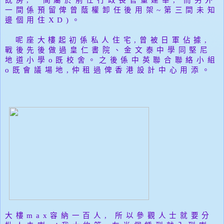
既房,一間屬於前任行政長官董建華, 而
另外
一間係預留俾曾蔭權卸任後用架~第三間未知
邊個用住XD
)。
呢座
大樓
起初係私人住宅,
曾被日軍佔據,
戰後先後做過皇仁書院、金文泰中學同堅尼
地道小學o既校舍。之後係中英聯合聯絡小組
o既會議場地,仲
租過俾香港設計中心用添。
大樓max容納一百人, 所以
參觀人士就要分