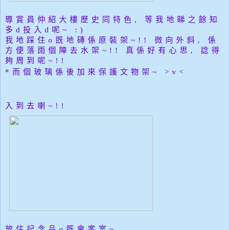
導賞員仲紹大樓
歷史同特色, 等我地睇之餘知
多d投入d呢~ :)
我地踩住o既地磚係原裝架~!! 微向外斜, 係
方便落雨個陣去水架~!! 真係好有心思, 諗得
夠周到呢~!!
*而個玻璃係後加來保護文物架~ >v<
入到去喇~!!
放住記念品o既會客室~