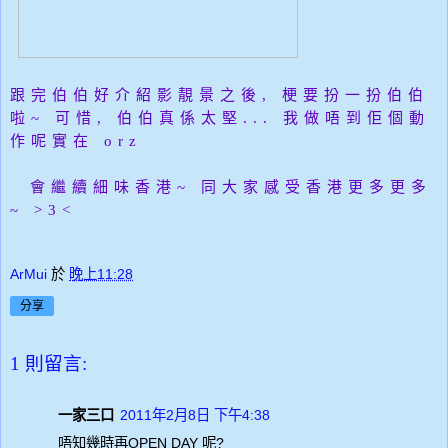
跟完伯伯好介紹影靚景之後, 梗要扮一扮伯伯
啦~ 可惜, 伯伯真係太堅... 我做唔到佢個動
作呢實在 orz
會繼續細味香港~ 同大家感受香港更多更多
~ >3<
ArMui
於
晚上11:28
分享
1 則留言:
一家三口
2011年2月8日 下午4:38
唔知幾時再OPEN DAY 呢?