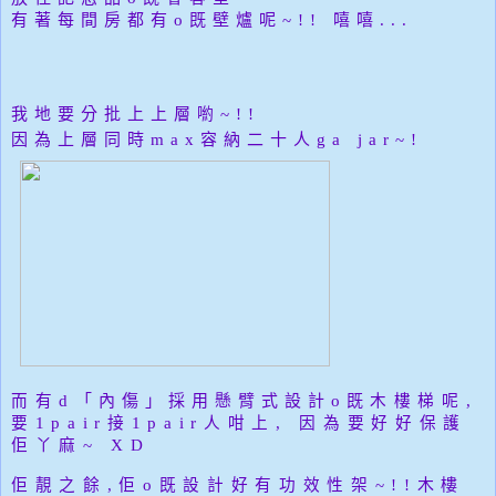
有著每間房都有o既
壁爐呢~!! 嘻嘻...
我地要分批上上層喲~!!
因為
上層
同時max容納二十人ga jar~!
而有d
「內傷」
採用懸臂式設計
o既
木樓梯呢,
要1pair接1pair人咁上, 因為要好好保護
佢丫麻~ XD
佢靚之餘,佢o既設計好有功效性架~!!
木樓