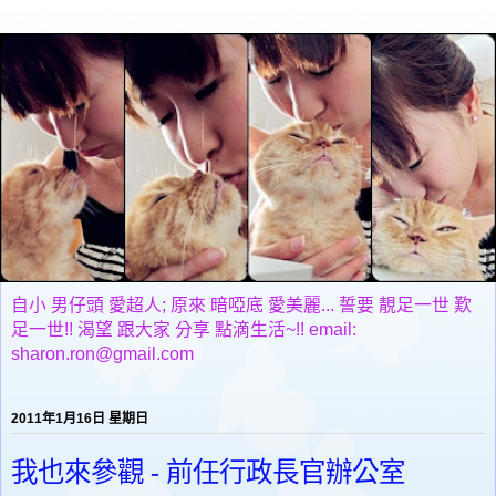
自小 男仔頭 愛超人; 原來 暗啞底 愛美麗... 誓要 靚足一世 歎
足一世!! 渴望 跟大家 分享 點滴生活~!! email:
sharon.ron@gmail.com
2011年1月16日 星期日
我也來參觀 - 前任行政長官辦公室