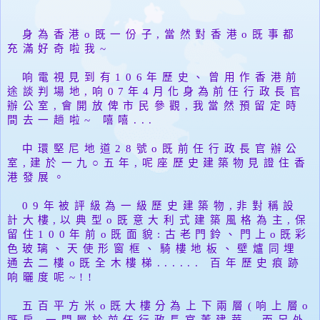
身為香港o既一份子,當然對香港o既事都
充滿好奇啦我~
响電視見到
有106年歷史、曾用作香港前
途談判場地,响
07年4月
化身為
前任行政長官
辦公室,會
開放俾市民參觀,我當然預留定時
間去一趟啦~ 嘻嘻...
中環堅尼地道28號o既前任行政長官辦公
室,
建於一九
○
五年,
呢座
歷史建築物
見證住香
港發展
。
09
年被評級為一級歷史建築物,
非對稱設
計
大樓
,
以典型o既意大利式建築風格為主,
保
留住100
年前o既面貌:
古老門鈴、門上o既彩
色玻璃
、
天使形窗框、騎樓地板、壁爐同埋
通去二樓o既全木樓梯......
百年歷史痕跡
响曬度呢~!!
五百平方米
o既
大樓
分為上下兩層(
响上層o