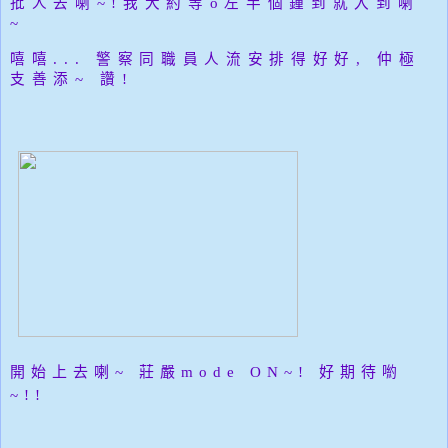
批人去喇~!我大約等o左半個鍾到就入到喇
~
嘻嘻...
警察同職員人流安排得好好, 仲極
支善添~ 讚!
開始上去喇~
莊嚴mode ON~!
好期待喲
~!!