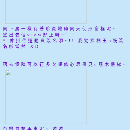
同下層一樣有著珍貴地
磚同天
使形窗框呢~
望出去個view好正呀~!
* 仲掛住運動員簽名添~!! 我勁揾橍王o既簽
名啦當然 XD
落去個陣可以行多次呢條心思盡見o既
木樓梯~
有機會想再來呢~ 嘻嘻...