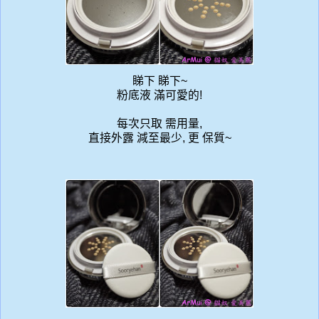
睇下 睇下~
粉底液 滿可愛的!
每次只取 需用量,
直接外露 減至最少, 更 保質~