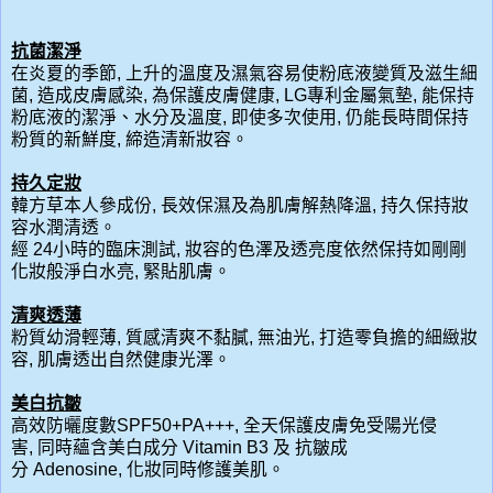
抗菌潔淨
在炎夏的季節, 上升的溫度及濕氣容易使粉底液變質及滋生細
菌
,
造成皮膚感染
,
為保護皮膚健康
,
LG
專利金屬氣
墊
,
能保持
粉底液的潔淨、水分及溫度
,
即使多次使用
,
仍能長時間保持
粉質的新鮮度
,
締造清新妝容。
持久定妝
韓方草本人參成份
,
長效保濕及為肌膚解熱降溫
,
持久保持妝
容水潤清透。
經
24
小時的臨床測試
,
妝容的色澤及透亮度依然保持如剛剛
化妝般淨白水亮
,
緊貼肌膚。
清爽透薄
粉質幼滑輕薄
,
質感清爽不黏膩
,
無油光
,
打造零負擔的細緻妝
容
,
肌膚
透出自然健康光澤
。
美白抗皺
高效防曬度數
SPF50+PA+++
,
全天保護皮膚免受陽光侵
害
,
同時蘊含美白成分
Vitamin B3
及 抗皺成
分
Adenosine
,
化妝同時修護美肌。