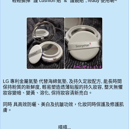
輕輕撕掉 "護 cushion 貼" & "護鏡貼", ready 使用喇~
LG
專利金屬氣墊
代替海綿氣墊
,
及持久定妝配方, 能長時間
保持粉質的新鮮度, 輕易塑造透薄貼服的持久妝容, 整天無懼
妝容變暗、變黃、溶化, 保持妝容清新亮白。
同時 具高效防曬、美白及抗皺功效，化妝同時保護及修護肌
膚。
嘻嘻...