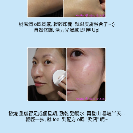
稍滋潤 o既質感, 輕輕印開, 就跟皮膚融合了~ ;)
自然修飾, 活力光澤感 即 時 Up!
發燒 重感冒足成個星期, 勁乾 勁脫水, 再登山 暴曬半天...
輕輕一抹, 就 feel 到配方 o既 "柔潤" 呢~