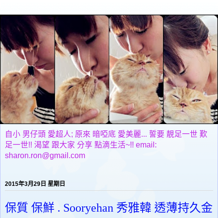
自小 男仔頭 愛超人; 原來 暗啞底 愛美麗... 誓要 靚足一世 歎
足一世!! 渴望 跟大家 分享 點滴生活~!! email:
sharon.ron@gmail.com
2015年3月29日 星期日
保質 保鮮 . Sooryehan 秀雅韓 透薄持久金