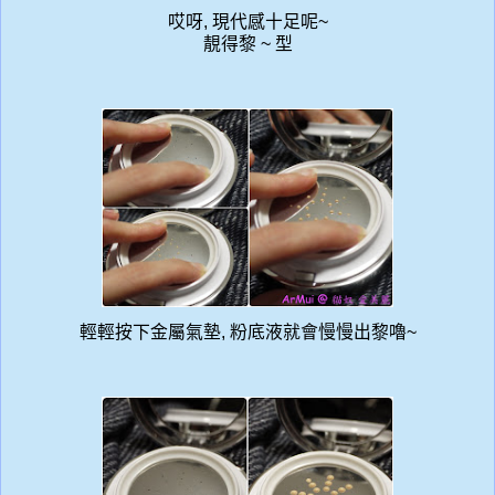
哎呀, 現代感十足呢~
靚得黎 ~ 型
輕輕按下金屬氣墊, 粉底液就會慢慢出黎嚕~