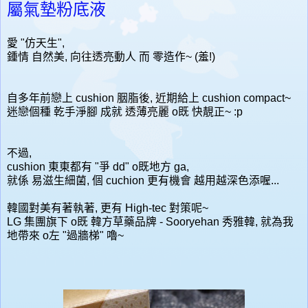
屬氣墊粉底液
愛 "仿天生",
鍾情 自然美, 向往透亮動人 而 零造作~ (羞!)
自多年前戀上 cushion 胭脂後, 近期給上 cushion compact~
迷戀個種 乾手淨腳 成就 透薄亮麗 o既 快靚正~ :p
不過,
cushion 東東都有 "爭 dd" o既地方 ga,
就係 易滋生細菌, 個 cuchion 更有機會 越用越深色添喔...
韓國對美有著執著, 更有 High-tec 對策呢~
LG 集團旗下 o既
韓方
草藥品牌 - Sooryehan 秀雅韓, 就為我
地帶來 o左 "過牆梯" 嚕~