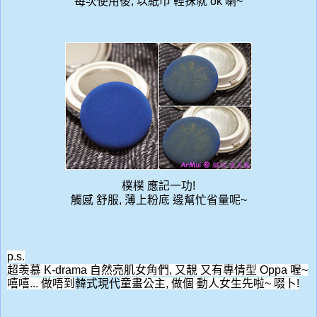
每次使用後, 以紙巾 輕抹就 ok 喇~
樸樸 應記一功!
觸感 舒服, 薄上粉底 邊幫忙省量呢~
p.s.
超羡慕 K-drama 自然亮肌女角們, 又靚 又有專情型 Oppa 喔~
嘻嘻... 做唔到
韓式現代
童畫公主, 做個 動人女生先啦~ 啜卜!