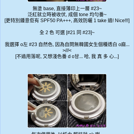
無塗 base, 直接薄印上一層 #23~
泛紅就立時被收伏, 成個 tone 均勻番~
[更特別鍾意佢有 SPF50 PA+++, 高效防曬 1 take 過! Nice!!!]
全 2 色 可選 [#21 同 #23]~
我選擇 o左 #23 自然色, 因為自問無韓國女生個種透白 o麻...
>///<
[不過用落呢, 又想淺色番 d o甘... 哈, 我 真 多 心...]