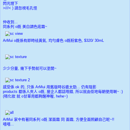
閃光燈下
>///< ) 請忽視毛孔怪
仲收到...
同系列 o既 美白調色底霜~
ArMui o既係有即時袪黃氣, 均勻膚色 o既粉紫色, $320/ 30mL
少少分量, 幾下手勢就可以塗開~
感受係 ok 的, 只係 ArMui 用舊版時谷瘡太勁... 仍有陰影
products 都係人夾人 o既, 屋企人都話唔錯, 所以就由佢地每朝使用喇~ :)
(唔化妝 就 o甘單用都夠醒神喔, hehe~)
ArMui 家中有著同系列 o既 潔面霜 同 面霜, 方便全面照顧自己呢~!!
嘻嘻...