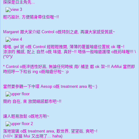
探探是日主角先...
輕巧設計, 方便隨身帶住佢喔~!!
Margaret 跟大家介紹 Control o既特別之處, 再讓大家感受質感~
嘻嘻, gel 狀 o既 Control 經輕輕推開, 薄薄的覆蓋暗瘡位置就 ok 囉~!
涼涼的 觸感, 配上 自然 o既 味道, 真好~!! 唔係一般暗瘡護理 o既葯味喔!!! \
(^0^)/
* Control o既滲透性好高, 無論任何時候 用/ 補塗 都 ok 架~!! ArMui 當然即
時招呼一下粒谷 ing o既暗瘡仔啦~ :p
當然要參觀一下中環 Aesop o既 treatment area 啦~:)
簡約 自在, 來 放開綑感都巿吧~!!
讓人輕易放鬆 o既地方喲~
落地玻璃 o既 treatment area, 歎世界, 望望街, 爽吧~!
(>///< 家貓 Mui 又出現了... haha)