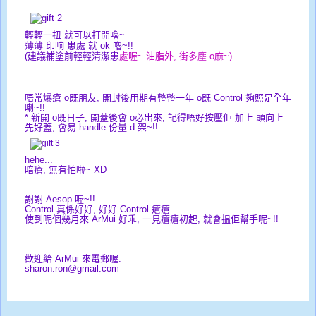
輕輕一扭 就可以打開嚕~
薄薄 印响 患處 就 ok 嚕~!!
(建議補塗前輕輕清潔患
處喔~ 油脂外, 街多麈 o麻~
)
唔常爆瘡 o既朋友, 開封後用期有整整一年 o既 Control 夠照足全年
喇~!!
* 新開 o既日子, 開蓋後會 o必出來, 記得唔好按壓佢 加上 頭向上
先好蓋, 會易 handle 份量 d 架~!!
hehe...
暗瘡, 無有怕啦~ XD
謝謝 Aesop 喔~!!
Control 真係好好, 好好 Control 瘡瘡...
使到呢個幾月來 ArMui 好乖, 一見瘡瘡初起, 就會揾佢幫手呢~!!
歡迎給 ArMui 來電郵喔:
sharon.ron@gmail.com