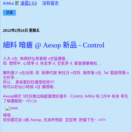
ArMui
於
凌晨2:53
沒有留言:
分享
2012年2月24日 星期五
細料 暗瘡 @ Aesop 新品 - Control
人大 o左, 無再好似青春期 o甘猛爆瘡...
但 間唔中, 心情爭 d, 休息爭 d, 空氣爭 d, 都會爆番幾粒...
雖則瘡少 o左出現, 但 新陳代謝 無往日 o甘好, 復原慢 o左, 'lar' 都退得慢 o
左好多...
所以... 真係要好好護理佢地!!!!
唔可以好似小時候 o甘 懶理喇...
Aesop將於 3月份推出暗瘡護理好護手 - Control, ArMui 响 1月中 有幸 率先
了解體驗呢~ >0＜)v
嘻嘻...
來到擺花街 o既 Aesop, 先來杯熱飲 定定神, 舒緩下先~ >///<