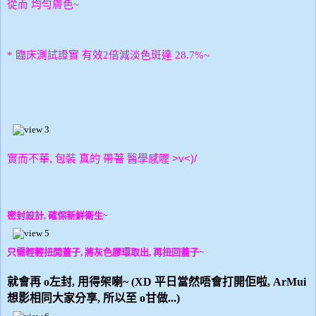
從而 均
勻
膚色~
* 臨床測試證實 有效
2
倍減淡色斑達
28.7%~
實而不華, 包裝 真的 帶著 醫學感喔 >v<)/
密封設計, 確保新鮮衛生~
只需輕輕扭開蓋子, 將灰色膠環取出, 再
扭回蓋子~
就會再 o左封, 用得架喇~ (XD 平日當然唔會打開佢啦, ArMui
想影相同大家分享, 所以至 o甘做...)