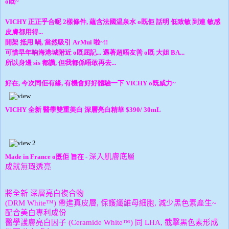
o既~
VICHY 正正乎合呢 2樣條件, 蘊含法國温泉水 o既佢 話明 低致敏 到連 敏感
皮膚都用得...
開架 抵用 喎, 當然吸引 ArMui 啦~!!
可惜早年响海港城附近 o既屈記... 遇著超唔友善 o既 大姐 BA...
所以身邊 sis 都讚, 但我都係唔敢再去...
好在, 今次同佢有緣, 有機會好好體驗一下 VICHY o既威力~
VICHY 全新 醫學雙重美白 深層亮白精華 $390/ 30mL
深入肌膚底層
Made in France o既佢 旨在 -
成就無瑕透亮
將全新 深層亮白複合物
(DRM White™) 帶
進真皮層,
保護纖維母細胞,
減少黑色素產生~
配合美白專利成份
醫學護膚亮白因子
(Ceramide White™) 同
LHA,
截擊黑色素形成