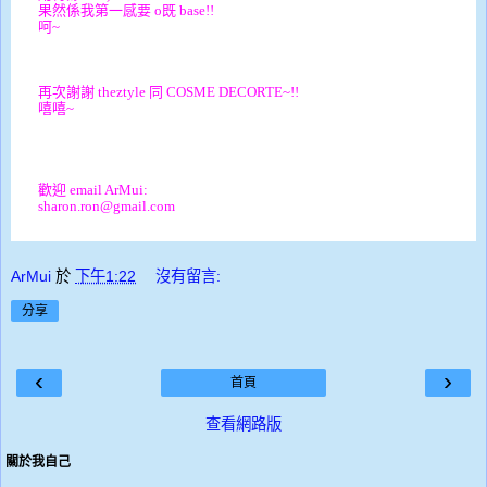
果然係我第一感要 o既 base!!
呵~
再次謝謝 theztyle 同 COSME DECORTE~!!
嘻嘻~
歡迎 email ArMui:
sharon.ron@gmail.com
ArMui
於
下午1:22
沒有留言:
分享
‹
›
首頁
查看網路版
關於我自己