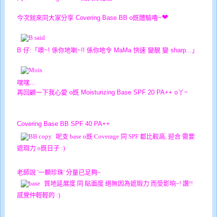
❤
今次就來同大家分享
Covering Base BB
o既體驗嚕~
B 仔:「噢~! 係你地喇~!! 係你地令 MaMa 快速 變靚 變 sharp...」
嘿嘿...
再回顧一下我心愛 o既
Moisturizing Base
SPF 20 PA++ o丫~
Covering Base BB SPF 40 PA++
呢支 base o既 Coverage 同 SPF 都比較高, 迎合 需要
遮瑕力 o既日子 :)
老師說 '一顆珍珠' 分量已足夠~
質地延展度 同 貼面度 絕無因為遮瑕力 而受影响~! 讚!!
感覺仲輕輕的 :)