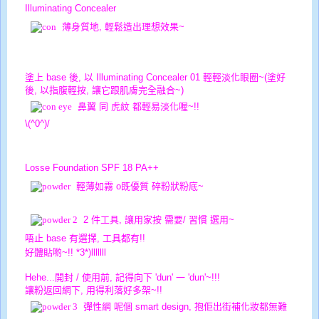
Illuminating Concealer
薄身質地, 輕鬆造出理想效果~
塗上 base 後, 以
Illuminating Concealer 01 輕輕淡化眼圈~
(塗好
後, 以指腹輕按, 讓它跟肌膚完全融合~)
鼻翼 同 虎紋 都輕易淡化喔~!!
\(^0^)/
Losse Foundation SPF 18 PA++
輕薄如霧 o既優質 碎粉狀粉底~
2 件工具, 讓用家按 需要/ 習慣 選用~
唔止 base 有選擇, 工具都有!!
好體貼喲~!! *3*)lllllll
Hehe...
開封 / 使用前, 記得向下 'dun' 一 'dun'~!!!
讓粉返回網下, 用得利落好多架~!!
彈性網 呢個 smart design, 抱佢出街補化妝都無難