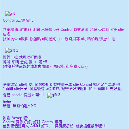
Control $170/ 9mL
含茶樹油, 維他命 B 同 水楊酸 o既 Control 有效清潔 紓緩 受暗瘡困擾 o既
皮膚~
抗菌抗炎 o既佢 係體貼 o既 透明 gel, 幾時用都 ok, 唔怕現形啦~!! 嘻...
輕輕一扭 就可以打開嚕~
薄薄 印响 患處 就 ok 嚕~!!
(建議補塗前輕輕清潔患
處喔~ 油脂外, 街多麈 o麻~
)
唔常爆瘡 o既朋友, 開封後用期有整整一年 o既 Control 夠照足全年喇~!!
* 新開 o既日子, 開蓋後會 o必出來, 記得唔好按壓佢 加上 頭向上 先好蓋,
會易 handle 份量 d 架~!!
hehe...
暗瘡, 無有怕啦~ XD
謝謝 Aesop 喔~!!
Control 真係好好, 好好 Control 瘡瘡...
使到呢個幾月來 ArMui 好乖, 一見瘡瘡初起, 就會揾佢幫手呢~!!