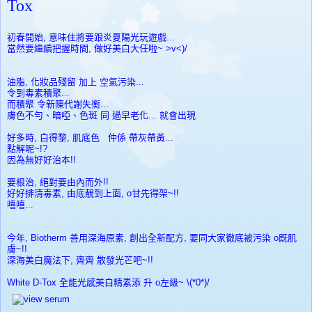
Tox
初春開始, 意味住將要跟炎夏陽光玩遊戲...
當然要繼續把握時間, 做好美白大任啦~ >v<)/
油脂, 化妝品殘留 加上 空氣污染...
令到毒素積聚...
而積聚 令新陳代謝失衡...
膚色不勻、暗啞、色斑 同 過早老化... 就會出現
好多時, 白得黎, 肌底色 仲係 帶灰帶黃...
點解呢~!?
因為無好好治本!!
要根治, 絕對要由內而外!!
好好排清毒素, 由底靚到上面, o甘先得架~!!
嘻嘻...
今年,
Biotherm 善用深海原素, 創出全新配方, 要同大家徹底被污染 o既肌
膚~!!
深海美白魔法下, 齊齊 散發光芒吧~!!
White D-Tox 全能光感美白
精素添
升 o左級~
\(*0*)/