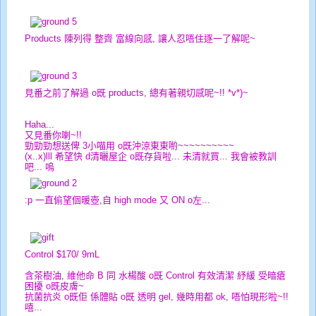
Products 陳列得 整齊 富線向感, 讓人忍唔住逐一了解呢~
見番之前了解過 o既 products, 總有著親切感呢~!! *v*)~
Haha...
又見番你喇~!!
勁勁勁想送俾 3小喵用 o既沖涼東東喲~~~~~~~~~~
(x..x)lll 希望快 d清曬屋企 o既存貨啦... 未清就買... 我會被教訓
吧... 嗚
:p 一直偷望個暖壺,自 high mode 又 ON o左...
Control $170/ 9mL
含茶樹油, 維他命 B 同 水楊酸 o既 Control 有效清潔 紓緩 受暗瘡
困擾 o既皮膚~
抗菌抗炎 o既佢 係體貼 o既 透明 gel, 幾時用都 ok, 唔怕現形啦~!!
嘻...