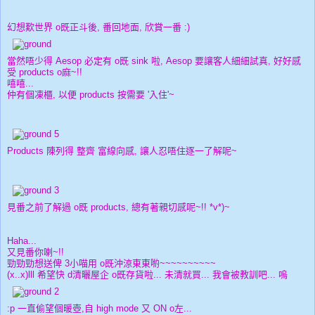
幻想歎世界 o既正斗後, 番回地面, 欣賞一番 :)
當然唔少得 Aesop 必定有 o既 sink 啦, Aesop 要讓客人細細試真, 好好感
受 products o麻~!!
嘻嘻...
仲有個凍櫃, 以便 products 按需要 '入住'~
Products 陳列得 整齊 富線向感, 讓人忍唔住逐一了解呢~
見番之前了解過 o既 products, 總有著親切感呢~!! *v*)~
Haha...
又見番你喇~!!
勁勁勁想送俾 3小喵用 o既沖涼東東喲~~~~~~~~~~
(x..x)lll 希望快 d清曬屋企 o既存貨啦... 未清就買... 我會被教訓吧... 嗚
:p 一直偷望個暖壺,自 high mode 又 ON o左...