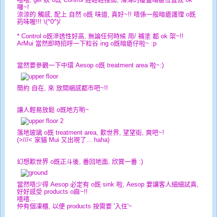
囉~!
涼涼的 觸感, 配上 自然 o既 味道, 真好~!! 唔係一般暗瘡護理 o既
葯味喔!!! \(^0^)/
* Control o既滲透性好高, 無論任何時候 用/ 補塗 都 ok 架~!!
ArMui 當然即時招呼一下粒谷 ing o既暗瘡仔啦~ :p
當然要參觀一下中環 Aesop o既 treatment area 啦~:)
簡約 自在, 來 放開綑感都巿吧~!!
讓人輕易放鬆 o既地方喲~
落地玻璃 o既 treatment area, 歎世界, 望望街, 爽吧~!
(>///< 家貓 Mui 又出現了... haha)
幻想歎世界 o既正斗後, 番回地面, 欣賞一番 :)
當然唔少得 Aesop 必定有 o既 sink 啦, Aesop 要讓客人細細試真,
好好感受 products o麻~!!
嘻嘻...
仲有個凍櫃, 以便 products 按需要 '入住'~