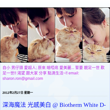
自小 男仔頭 愛超人; 原來 暗啞底 愛美麗... 誓要 靚足一世 歎
足一世!! 渴望 跟大家 分享 點滴生活~!! email:
sharon.ron@gmail.com
2012年2月27日 星期一
深海魔法 光感美白 @ Biotherm White D-