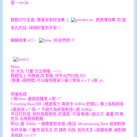
度~ >v<)v
輕輕印勻全面, 簡單就有好效果 :)
更透薄效果 同 遮
毛孔的話, 掃掃好幫到手架~!
睇睇效果 o丫~
好自然吧~!!
Haha...
仿 '天生' 行動 又出現喔~ >///<
輕輕加上 內眼線 同 唇膏, 快手出門口啦 XD
(慳番 o既時間, 可以服侍我家少爺少姐多 d o丫 o麻 :p)
用後有感:
2 個 base, 邊個我鍾意 d 呢~!?
Covering Base BB o既
遮瑕力 真係令 ArMui 好開心, 擦上有點粉底
o既妝效 o丫佢~!!
不過作為終極乾怪 o既 ArMui...
平日打好底, 保好濕再使用, 好滿意; 可惜 乾燥 o既日子, 鼻翼 同 眼
肚位 出現微微乾喔...
所以, 跟 ArMui 一樣需要超保濕 o既話,
Moisturizing Base 就絕對係
你杯茶喇~!!
雖然 遮毛孔 同 調色 功效, 但仿天生 o既靚效果, 絕對夠
用有餘 >3<)!!!!