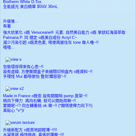
Biotherm White D-Tox
全能感光 美白精華 $550/ 30mL
升級後...
有著
強大抗氧化 o既
Venuceane®
元素, 自然美白能力 o既 掌狀紅海藻萃取
Palmaria P. 同 穩定 o既美白成份 Actyl C~
減少污染引起 o既黑色素, 唔使再披住灰 tone 做人嚕~!!
嘻嘻...
包裝環保得來有心思~!!
設有虛線, 方便撕開盒子來細閱印响盒內 o既資料~!!
手殘怪 Mui 都唔使怕 整到'爛容容'~!!
Made in France o既佢 設有開關响 pump 度架~!!
稍向下俾力 再向右轉, 就可以開始用喇~!!
要關呢~!? 向左轉番就 ok 喇~!! (*關唔使俾力向下!!)
真貼心 ^v^)/
升級新配方 o既質地超輕薄~!!!!
水凝質感 極快吸收, 真係好讚喔~!!!