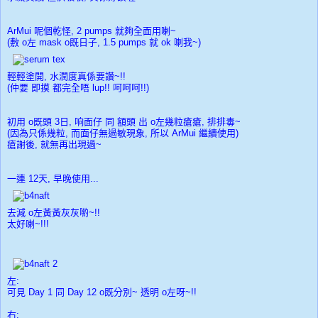
ArMui 呢個乾怪, 2 pumps 就夠全面用喇~
(敷 o左 mask o既日子, 1.5 pumps 就 ok 喇我~)
輕輕塗開, 水潤度真係要讚~!!
(仲要 即摸 都完全唔 lup!! 呵呵呵!!)
初用 o既頭 3日, 响面仔 同 額頭 出 o左幾粒瘡瘡, 排排毒~
(因為只係幾粒, 而面仔無過敏現象, 所以 ArMui 繼續使用)
瘡謝後, 就無再出現過~
一連 12天, 早晚使用...
去減 o左黃
黃
灰灰喲~!!
太好喇~!!!
左:
可見 Day 1 同 Day 12 o既分別~ 透明 o左呀~!!
右: