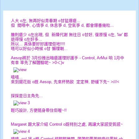
人大 o左, 無再好似青春期 o甘猛爆瘡...
但 間唔中, 心情爭 d, 休息爭 d, 空氣爭 d, 都會爆番幾粒...
雖則瘡少 o左出現, 但 新陳代謝 無往日 o甘好, 復原慢 o左, 'lar' 都
退得慢 o左好多...
所以... 真係要好好護理佢地!!!!
唔可以好似小時候 o甘 懶理喇...
Aesop將於 3月份推出暗瘡護理好護手 - Control, ArMui 响 1月中
有幸 率先了解體驗呢~ >0＜)v
嘻嘻...
來到擺花街 o既 Aesop, 先來杯熱飲 定定神, 舒緩下先~ >///<
探探是日主角先...
輕巧設計, 方便隨身帶住佢喔~!!
Margaret 跟大家介紹 Control o既特別之處, 再讓大家感受質感~
嘻嘻, gel 狀 o既 Control 經輕輕推開, 薄薄的覆蓋暗瘡位置就 ok