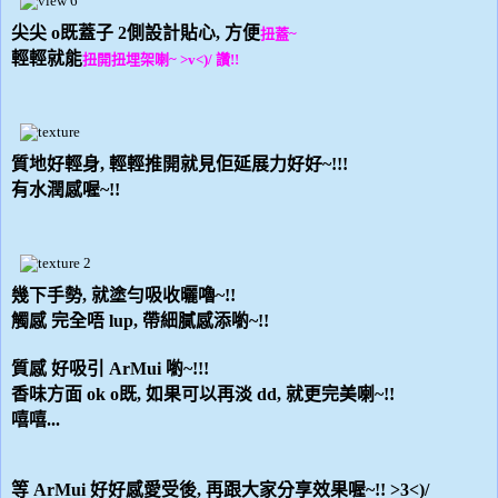
尖尖 o既蓋子 2側設計貼心, 方便
扭蓋~
輕輕就能
扭開
扭埋架喇~ >v<)/ 讚!!
質地好輕身, 輕輕推開就見佢延展力好好~!!!
有水潤感喔~!!
幾下手勢, 就塗勻吸收曬嚕~!!
觸感 完全唔 lup, 帶細膩感添喲~!!
質感 好吸引 ArMui 喲~!!!
香味方面 ok o既, 如果可以再淡 dd, 就更完美喇~!!
嘻嘻...
等 ArMui 好好感愛受後, 再跟大家分享效果喔~!! >3<)/