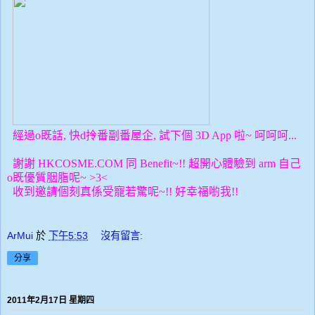
經過o既話, 快d拎番副番屋企, 試下個 3D App 啦~ 呵呵呵...
謝謝 HKCOSME.COM 同 Benefit~!! 超開心體驗到 arm 自己
o既優質胭脂呢~ >3<
收到邀請個刻真係受寵若驚呢~!! 好幸福喲我!!
ArMui
於
下午5:53
沒有留言:
分享
2011年2月17日 星期四