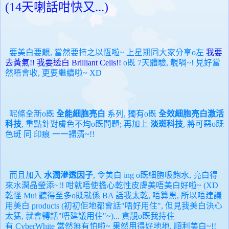
(14天喇話咁快又...)
要美白要靚, 當然要持之以恆啦~ 上星期同大家分享o左
我要
去黃氣!! 我要透白 Brilliant Cells!!
o既 7天體驗, 靚喎~! 見好當
然唔會收, 更要繼續啦~ XD
呢條全新o既
全能細胞亮白
系列, 獨有o既
全效細胞亮白激活
科技
, 重點針對膚色不均o既問題; 再加上
淡斑科技
, 將可惡o既
色斑 同 印痕 一一掃清~!!
而且加入
水潤滲透因子
, 令美白 ing o既
細胞吸飽水, 亮白得
來水潤晶瑩添~!! 咁就唔使擔心乾性皮膚美唔美白好啦~ (XD
乾怪 Mui 聽得至多o既就係 BA 話我太乾, 唔算黑, 所以唔建議
用美白 products (初初佢地都會話"唔好用住", 但見我美白決心
太猛, 就會轉話"唔建議
用住
"~)... 貪靚o既我持住
有
CyberWhite
當然無有怕啦~ 果然用得好地地, 順利美白~!!