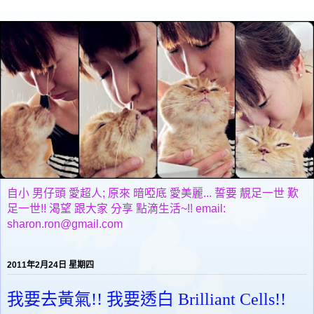
自小 男仔頭 愛超人; 原來 暗啞底 愛美麗... 誓要 靚足一世 歎
足一世!! 渴望 跟大家 分享 點滴生活~!! email:
sharon.ron@gmail.com
2011年2月24日 星期四
我要去黃氣!! 我要透白 Brilliant Cells!!