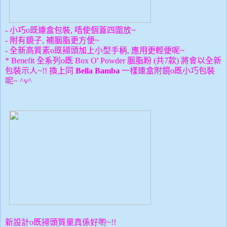
- 小巧o既連盒
包裝
, 唔使個蓋四圍放~
- 附有鏡子, 補胭脂更方便~
- 全新高質素o既掃頭加上小型手柄, 應用更輕便呢~
* Benefit 全系列o既 Box O' Powder 胭脂粉 (共7款) 將會以全新
包裝示人~!! 換上同
Bella Bamba
一樣連盒附鏡o既小
巧
包裝
呢~ ^v^
新設計o既掃頭質量真係好喲~!!