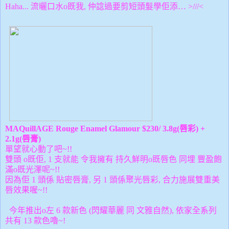
Haha... 流曬口水o既我, 仲諗過要剪短頭
髮學佢添… >///<
MAQuillAGE
Rouge Enamel Glamour $230/ 3.8g(唇彩) +
2.1g(唇膏)
單望就心動了吧~!!
雙頭 o既佢, 1 支就能 令我擁有
持久鮮明o既唇色 同埋 豐盈飽
滿o既光澤呢~!!
因為佢 1 頭係 貼密唇膏, 另 1 頭係聚光唇彩, 合力施展雙重美
唇效果喔~!!
今年推出o左 6 款新色 (閃耀華麗 同 文雅自然), 依家全系列
共有 13 款色嚕~!