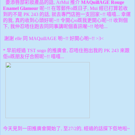
要添唇部彩妝產品的話, ArMui 推介
MAQuillAGE
Rouge
Enamel Glamour
呢~!! 在等郵件o既日子, Mui 經已打算若收
到的不是
PK 243 的話, 就去專門店抱一支回家~!! 嘻嘻... 幸運
的我, 真的收到心頭好呢~!! 令開心o既我更開心呢~!! 收到個
下, 我仲忍唔住跑去同同事講呢個喜訊喔~!! 哈哈...
謝謝 elle 同
MAQuillAGE 喲~!! 好開心喲~!! >3<
* 早前經過 TST sogo 的推廣會, 忍唔住抱出我的 PK 243 來跟
佢o既朋友仔合照呢~!! 嘻嘻...
今天見到一田推廣會開始了, 至27/2的, 經過的話探下佢地啦~