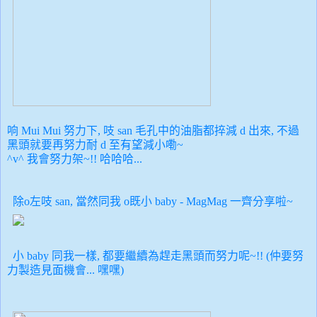
响 Mui Mui 努力下, 吱 san 毛孔中的油脂都捽減 d 出來, 不過
黑頭就要再努力耐 d 至有望減小嘞~
^v^ 我會努力架~!! 哈哈哈...
除o左吱 san, 當然同我 o既小 baby - MagMag 一齊分享啦~
小 baby 同我一樣, 都要繼續為趕走黑頭而努力呢~!! (仲要努
力製造見面機會... 嘿嘿)