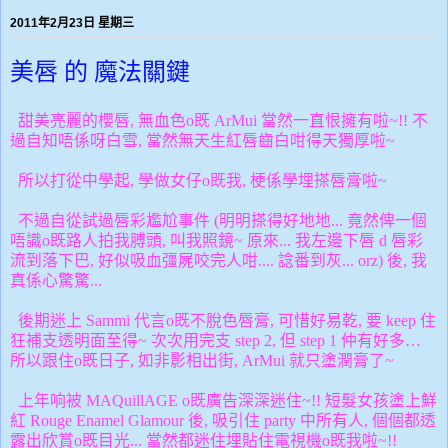
2011年2月23日 星期三
美唇 的 魔法關鍵
甜美亮麗的櫻唇, 無血色o既 ArMui 當然一直恨擁有啦~!! 不
過自知唔係呀白雪, 當然無天生紅唇齒白咁得天獨厚啦~
所以打從中學起, 學做女仔o既我, 梗係學埋搽唇膏啦~
不過自從試過唇彩尷尬事件 (明明搽得好地地... 竟然俾一個
唔識o既路人拍我膊頭, 叫我照鏡~ 原來... 我左邊下唇 d 唇彩
流到落下巴, 好似吸血彊屍咬完人咁.... 諗番到灰... orz) 後, 我
真係心驚驚...
後期迷上 Sammi 代言o既不脫色唇膏, 可惜好易乾, 要 keep 住
狂補支透明面至得~ 次次用完支 step 2, 但 step 1 仲有好多…
所以跟住o既日子, 如非影相出街, ArMui 就只塗潤膏了~
上年响被 MAQuillAGE o既廣告深深迷住~!! 短髮女孩塗上鮮
紅 Rouge Enamel Glamour 後, 吸引住 party 中所有人, 個個都透
露出欣賞o既目光... 當然都迷住埋貼住電視機o既我啦~!!