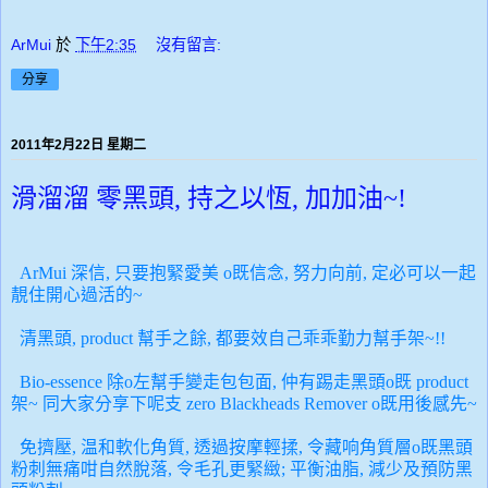
ArMui
於
下午2:35
沒有留言:
分享
2011年2月22日 星期二
滑溜溜 零黑頭, 持之以恆, 加加油~!
ArMui 深信, 只要抱緊愛美 o既信念, 努力向前, 定必可以一起
靚住開心過活的~
清黑頭, product 幫手之餘, 都要效自己乖乖勤力幫手架~!!
Bio-essence 除o左幫手變走包包面, 仲有踢走黑頭o既 product
架~ 同大家分享下呢支 zero Blackheads Remover o既用後感先~
免擠壓,
温和軟化角質,
透過按摩輕揉,
令藏响角質層o既黑頭
粉
刺無
痛咁自然脫落, 令毛孔更緊緻; 平衡油脂, 減少及預防黑