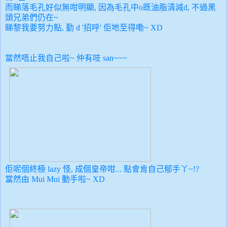
而睇落毛孔好似無咁明顯, 因為毛孔中o既油脂清減d, 不過黑
頭兄弟們仍在~
睇黎我要努力點, 勤 d '招呼' 佢地至得嘞~ XD
當然唔止我自己啦~ 仲有吱 san~~~
佢呢個終極 lazy 怪, 成個皇帝咁... 點會肯自己郁手丫~!?
當然由 Mui Mui 動手啦~ XD