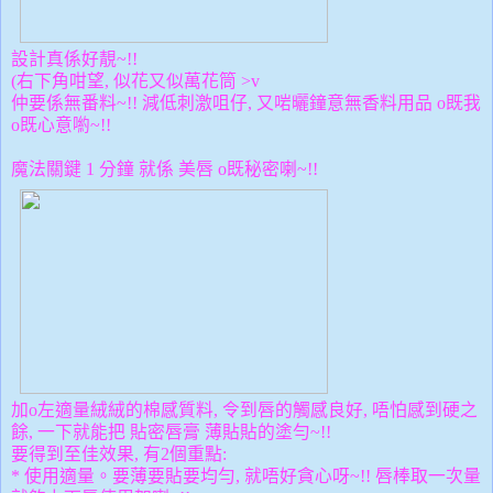
設計真係好靚~!!
(右下角咁望, 似花又似萬花筒 >v
仲要係無番料~!! 減低刺激咀仔, 又啱曬鐘意無香料用品 o既我
o既心意喲~!!
魔法關鍵 1 分鐘 就係 美唇 o既秘密喇~!!
加o左適量絨
絨的
棉感質料, 令到唇的觸感良好, 唔怕感到硬之
餘, 一下就能把 貼密唇膏 薄貼貼的塗勻~!!
要得到至佳效果, 有2個重點:
* 使用
適量。要薄要貼要均勻, 就唔好貪心呀~!! 唇棒取一次量