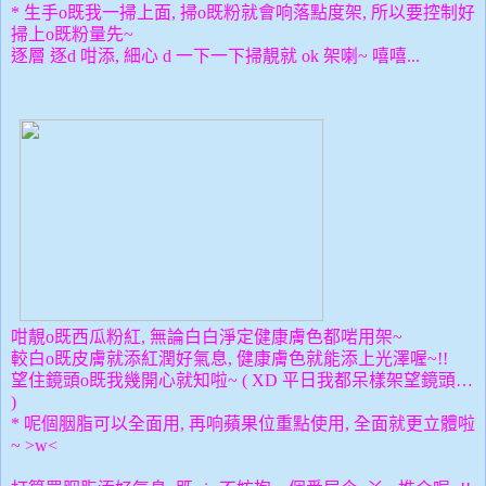
* 生手o既我一掃上面, 掃o既粉就會响落點度架, 所以要控制好
掃上o既粉量先~
逐層 逐d 咁添, 細心 d 一下一下掃靚就 ok 架喇~ 嘻嘻...
咁靚o既
西瓜粉紅, 無論白白淨定健康
膚色都
啱用架~
較白o既皮膚就添紅潤好氣息,
健康
膚色就能添上光澤喔~!!
望住鏡頭o既我幾開心就知啦~ ( XD 平日我都呆樣架望鏡頭…
)
* 呢個胭脂可以全面用, 再响蘋果位重點使用, 全面就更立體啦
~ >w<