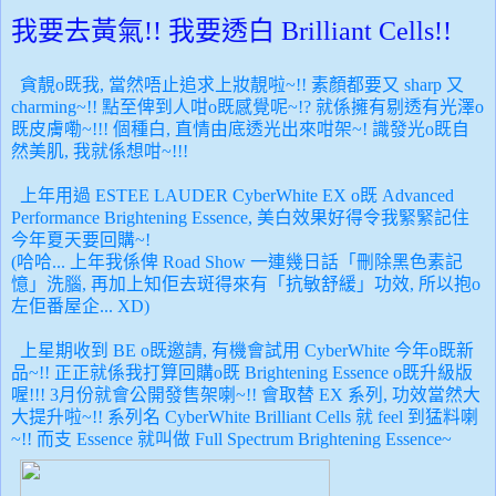
我要去黃氣!! 我要透白 Brilliant Cells!!
貪靚o既我, 當然唔止追求上妝靚啦~!! 素顏都要又 sharp 又
charming~!! 點至俾到人咁o既感覺呢~!? 就係擁有剔
透有光澤o
既皮膚嘞~!!! 個種白, 直情由底透光出來咁架~! 識發光o既自
然美肌, 我就係想咁~!!!
上年用過 ESTEE LAUDER CyberWhite EX o既 Advanced
Performance Brightening Essence, 美白效果好得令我緊緊記住
今年夏天要回購~!
(哈哈... 上年我係俾 Road Show 一連幾日話「刪除黑色素記
憶」洗腦, 再加上知佢去斑得來有
「抗敏舒緩」功效,
所以抱o
左佢番屋企... XD)
上星期收到 BE o既邀請, 有機會試用
CyberWhite
今年o既新
品~!! 正正就係我打算回購o既
Brightening Essence o既升級版
喔!!! 3月份就會公開發售架喇~!! 會取替 EX 系列, 功效當然大
大提升啦~!! 系列名
CyberWhite Brilliant Cells 就 feel 到猛料喇
~!! 而支 Essence 就叫做 Full Spectrum
Brightening Essence~