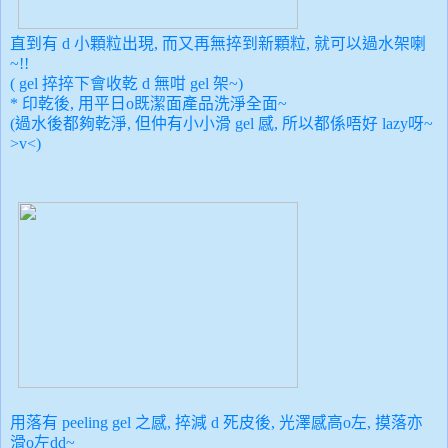
直到有 d 小顆粒出現, 而又再無捽到新顆粒, 就可以過水架喇
~!!
( gel 捽捽下會
收乾 d
無咁 gel 架~)
* 印乾後, 用平日o既潔面產品洗淨全面~
(過水後都夠乾淨, 但仲有小小滑 gel 感, 所以都係唔好 lazy呀~
>v<)
用落有 peeling gel 之感, 捽減 d 死皮後, 光澤感高o左, 摸落亦
滑o左dd~