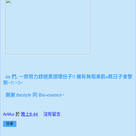
sis 們, 一齊努力趕絕黑頭壞份子!! 擁有無瑕美肌o既日子會黎
架~!! >3<
謝謝 theztyle 同
Bio-essence~
ArMui
於
晚上8:44
沒有留言:
分享