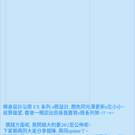
樽身設計沿用 EX 系列 o既設計, 顏色同光澤更新o左小小~
就算遠望, 都會一眼認出佢係我要買o既系列架~!! >v<
價錢方面呢, 我問過大約要28/2至公佈呢~
下星期再同大家分享個陣, 再同update丫~