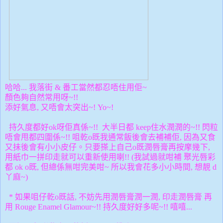
哈哈... 我落街 & 番工當然都忍唔住用佢~
顏色夠自然常用呀~!!
添好氣息, 又唔會太突出~! Yo~!
持久度都好ok呀佢真係~!! 大半日都 keep住水潤潤的~!! 閃粒
唔會甩都四圍係~!! 咀乾o既我通常飯後會去補補佢, 因為又食
又抺後會有小小皮仔。只要搽上自己o既潤唇膏再按摩幾下,
用紙巾一拼印走就可以重新使用
喇!! (我試過就咁補
聚光唇彩
都 ok o既, 但總係無咁完美咁~ 所以我會花多小小時間, 想靚 d
丫麻~
)
* 如果咀仔乾o既話, 不妨先用潤唇膏潤一潤, 印走潤唇膏 再
用
Rouge Enamel Glamour~!! 持久度好好多呢~!! 嘻嘻...