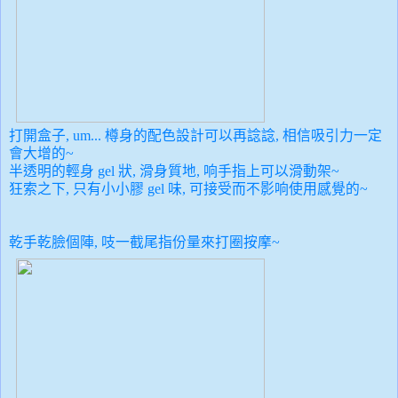
打開盒子, um... 樽身的配色設計可以再諗諗, 相信吸引力一定
會大增的~
半透明的輕身 gel 狀, 滑身質地, 响手指上可以滑動架~
狂索之下, 只有小小膠 gel 味, 可接受而不影响使用感覺的~
乾手乾臉個陣, 吱一截尾指份量來打圈按摩~