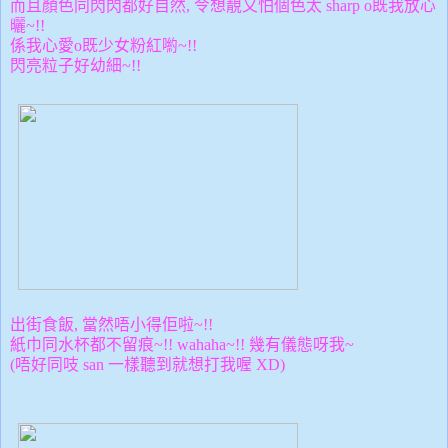
而且顏色同閃閃都好自然, 令想靚又怕個色太 sharp o既我放心
曬~!!
係我心愛o既少女粉紅喲~!!
閃亮粒子好幼細~!!
出街食飯, 當然唔小得佢啦~!!
紙巾同水杯都不留痕~!! wahaha~!! 幾有儀態呀我~
(唔好同吱 san 一樣聽到就想
打我喔 XD)