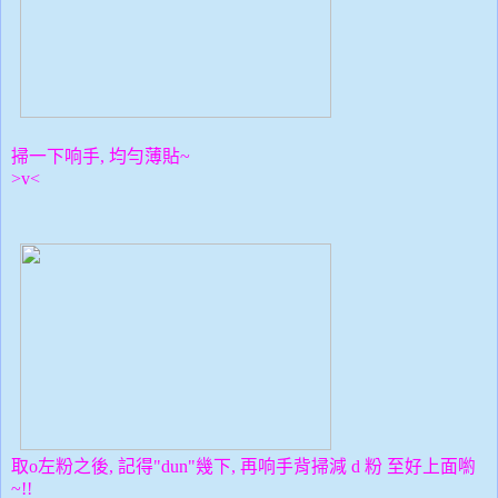
掃一下响手, 均勻薄貼~
>v<
取o左粉之後, 記得"dun"幾下, 再响手背掃減 d 粉 至好上面喲
~!!