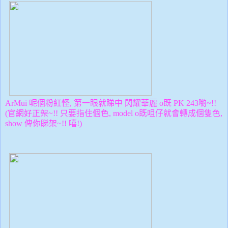
ArMui 呢個粉紅怪, 第一眼就睇中
閃耀華麗 o既 PK 243喲~!!
(官網好正架~!! 只要指住個色, model o既咀仔就會轉成個隻色,
show 俾你睇架~!! 嘻!)