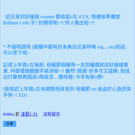
近日見到好幾個 counter 都收起o左 d EX, 唔通係準備放
Brilliant Cells 乎? 好期待喲~!! 快 d 推出啦~!!
* 不過唔趕用 (我櫃中都有好多美白兄弟呼喚 ing... orz)的話,
可以等下吧~
記得上年買o左無耐, 母親節個陣用一支防曬價就送好幾樣東
東, 仲跟埋個靚靚手袋添呀~!! 雖然"經過"好多次又猛睇, 但成
功打擊想再囤貨o既欲念... 醒呀我! 今年有新o野!
(我唔認上年買o左未開黎用就見到 母親節 set 係由於心急而失
手架~! XD)
ArMui
於
凌晨1:31
沒有留言:
分享