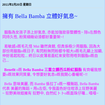
2011年2月20日 星期日
擁有 Bella Bamba 立體好氣息~
胭脂為女孩子添上好氣息, 亦能加強妝容整體性~ 除o左顏色
同持久性, 粉質細緻幼滑都好重要架~!
易敏感o既毛孔怪 Mui 雖然貪靚, 但真係極少用胭脂, 因為大
部份用胭脂o既日子, 有閃粉無閃粉都令粗大o既毛孔顯上加顯,
仲好易起粒粒... 終日以皮薄易面紅來安慰用唔到胭脂o既自
己...
Benefit
o既
Bella Bamba 三重立體西瓜粉紅胭脂
有齊曬我想
要o既效果同質量, 令想要好氣息o既我開心番曬呢~!!
Bella 意味美麗, 而 Bamba 係拉丁o既一種舞蹈,
Bella Bamba
代表
美麗的
舞蹈。用o左佢, 令我面色好住咁添上狂野美
麗
~
狂野美咪姐擁有 狂野中, 自然紅卜卜o既面珠仔囉... 嘻嘻~