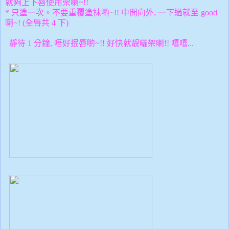
就夠上下唇使用架喇~!!
* 只塗一次。不要重覆塗抺喲~!! 中間向外, 一下過就至 good
喇~! (全唇共 4 下)
靜待 1 分鐘, 唔好抿唇喲~!! 好快就靚曬架喇!! 嘻嘻...