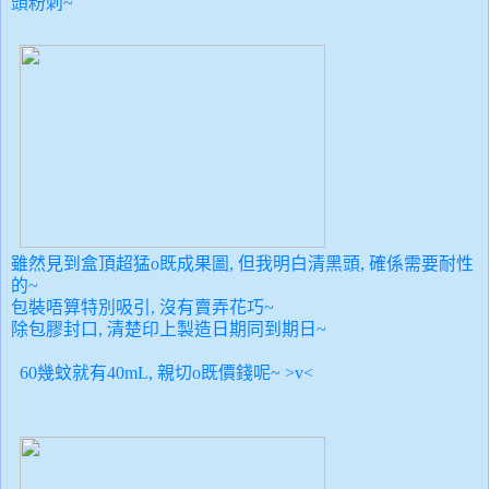
頭粉刺~
雖然見到盒頂超猛o既成果圖, 但我明白清黑頭, 確係需要耐性
的~
包裝唔算特別吸引, 沒有賣弄花巧~
除包膠封口, 清楚印上製造日期同到期日~
60幾蚊就有40mL, 親切o既價錢呢~ >v<