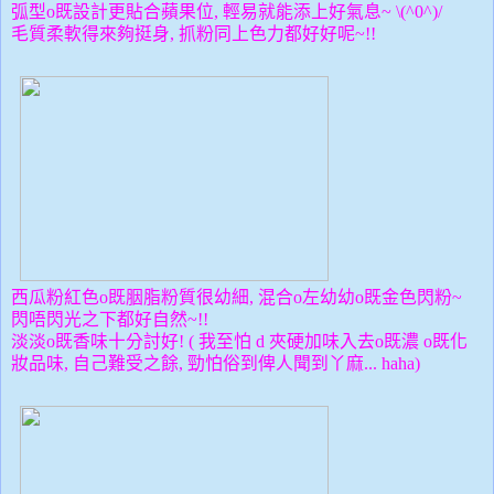
弧型o既設計更貼合蘋果位, 輕易就能添上好氣息~ \(^0^)/
毛質柔軟得來夠挺身, 抓粉同上色力都好好呢~!!
西瓜粉紅色o既胭脂粉質很幼細, 混合o左幼幼o既金色閃粉~
閃唔閃光之下都好自然~!!
淡淡o既香味十分討好! ( 我至怕 d 夾硬加味入去o既濃 o既化
妝品味, 自己難受之餘, 勁怕
俗到俾人聞到丫麻... haha)