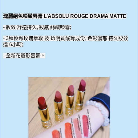
瑰麗絕色啞緻唇膏 L’ABSOLU ROUGE DRAMA MATTE
-
妝效
舒適
持久
,
妝感
絲絨啞霧;
-
3種極緻玫瑰萃取 及 透明質酸等成份,
色彩
濃郁
持久妝效
達
6
小時
;
- 全新花瓣形唇膏。