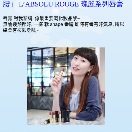
腰」 L’ABSOLU ROUGE 瑰麗系列唇膏
唇膏 對我黎講, 係最重要嘅化妝品黎~
無論幾頹都好, 一搽 就 shape 番曬 即時有番有好氣息, 所以
總會有枝跟身嘅~