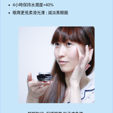
4
小時保持水潤度
+40%
眼周更見柔滑光澤
;
減淡黑眼圈