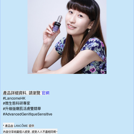
產品詳細資料, 請瀏覽
官網
#LancomeHK
#
微生態科研專家
#
升級版嫩肌活膚雙精華
#AdvancedGenifiqueSensitive
* 產品由
LANCÔME
提供
內容分享純屬個人感受
,
感受人人不盡相同啊
~