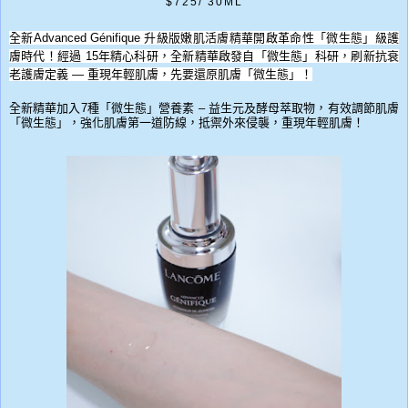
$725/ 30ML
全新Advanced Génifique 升級版嫩肌活膚精華開啟革命性「微生態」級護
膚時代！經過 15年精心科研，全新精華啟發自「微生態」科研，刷新抗衰
老護膚定義 — 重現年輕肌膚，先要還原肌膚「微生態」！
全新精華加入7種「微生態」營養素 – 益生元及酵母萃取物，有效調節肌膚
「微生態」，強化肌膚第一道防線，抵禦外來侵襲，重現年輕肌膚！