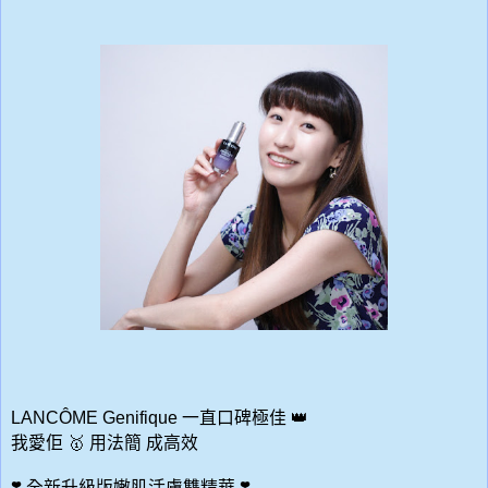
LANCÔME Genifique
一直口碑極佳
👑
我愛佢
🥇
用法簡
成高效
❣️
全新升級版嫩肌活膚雙精華
❣️