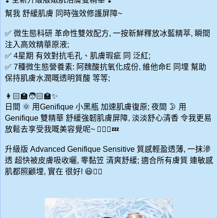
幫我
舒緩肌膚
同時強效修護屏障
~
✅
微生態科研
革命性雙效配方
,
一按新鮮釋放冰藍精萃
,
瞬間
注入高效精華原液
;
✅
4
星期
有效對抗毛孔、肌膚瑕疵
同
泛紅
;
✅
7
種微生態營養素
:
阿魏酸抗氧化成份
,
維他命
E
同埋
幫助
保持肌膚水潤嘅透明質酸
等等
;
👩🏻‍🏫🧑🏻‍🏫✨
日間
🌞
用
Genifique
小黑瓶
加速肌膚復原
;
夜間
🌛
用
Genifique
雙精華
舒緩強韌肌膚屏障
,
淡淡舒心清香
令我更易
放鬆去享受我嘅美容覺呢
~
💆🏻‍♀️💤
升級版
Advanced Genifique Sensitive
質感輕盈透薄
,
一抹滲
透
超快被皮膚吸收曬
,
零黏笠
清爽舒緩
;
適合所有膚質
連敏感
肌都照顧埋
,
實在
很好
!
😆👍🏻