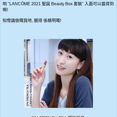
响 "LANCÔME 2021
聖誕
Beauty Box
套裝" 入面可以揾得到
啊!
知慳識儉嘅我地, 靚得 係精明嘅!