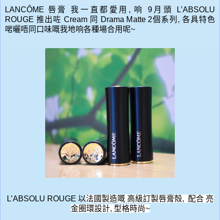
LANCÔME 唇膏 我一直都愛用,
响 9月頭 L’ABSOLU
ROUGE 推出咗 Cream 同 Drama Matte 2個系列, 各具特色
啱曬唔同口味嘅我地响各種場合用呢~
L’ABSOLU ROUGE 以
法國製造嘅 高級訂製唇膏殻, 配合
亮
金圈環設計,
型格時尚
~