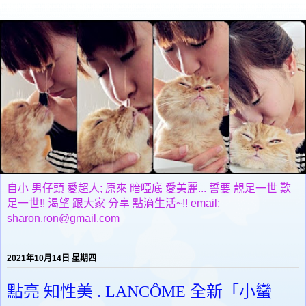
自小 男仔頭 愛超人; 原來 暗啞底 愛美麗... 誓要 靚足一世 歎
足一世!! 渴望 跟大家 分享 點滴生活~!! email:
sharon.ron@gmail.com
2021年10月14日 星期四
點亮 知性美 . LANCÔME 全新「小蠻