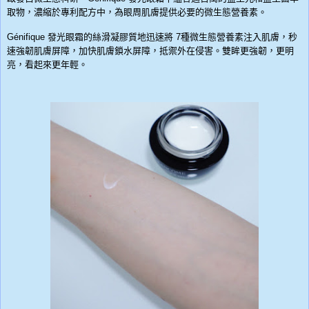
取物，濃縮於專利配方中，為眼周肌膚提供必要的微生態營養素。
Génifique 發光眼霜的絲滑凝膠質地迅速將 7種微生態營養素注入肌膚，秒
速強韌肌膚屏障，加快肌膚鎖水屏障，抵禦外在侵害。雙眸更強韌，更明
亮，看起來更年輕。