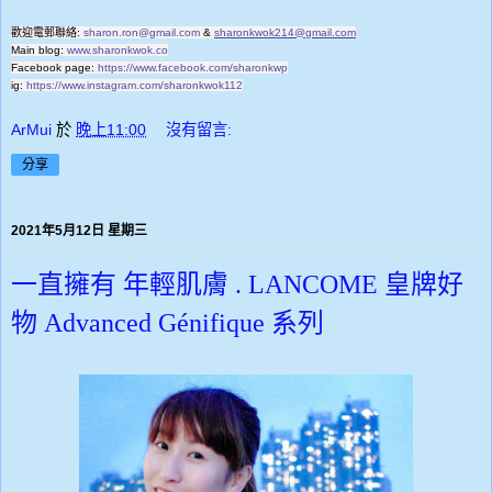
歡迎電郵聯絡
:
sharon.ron@gmail.com
&
sharonkwok214@gmail.com
Main blog:
www.sharonkwok.co
Facebook page:
https://www.facebook.com/sharonkwp
ig:
https://www.instagram.com/sharonkwok112
ArMui
於
晚上11:00
沒有留言:
分享
2021年5月12日 星期三
一直擁有 年輕肌膚 . LANCOME 皇牌好
物 Advanced Génifique 系列