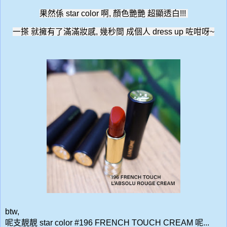
果然係 star color 啊, 顏色艷艷 超顯透白!!!
一搽 就擁有了滿滿妝感, 幾秒間 成個人 dress up 咗咁呀~
btw,
呢支靚靚 star color #196 FRENCH TOUCH CREAM 呢...