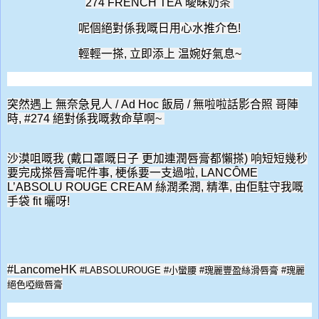
274 FRENCH TEA
曖昧奶茶
呢個絕對係我嘅日用心水推介色!
輕輕一搽, 立即添上 温婉好氣息~
突然
遇上
無奈急見人 / Ad Hoc 飯局 / 無啦啦話影合照 哥陣
時,
#274 絕對係我嘅救命草啊~
沙漠咀嘅我 (戴口罩嘅日子 更加連潤唇膏都懶搽) 响短短幾秒
要完成搽唇膏呢件事, 梗係要一支過啦, LANCÔME
L’ABSOLU ROUGE CREAM 絲潤柔潤, 精準, 由佢駐守我嘅
手袋 fit 曬呀!
#LancomeHK
#LABSOLUROUGE #
小蠻腰
#
瑰麗豐盈絲滑唇膏
#
瑰麗
絕色啞緻唇膏