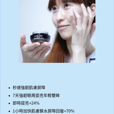
秒速強韌肌膚屏障
7
天強韌眼周提亮年輕雙眸
即時提亮
+24%
1
小時加快肌膚鎖水屏障回復
+70%