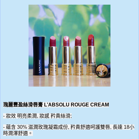
瑰麗豐盈絲滑唇膏 L’ABSOLU ROUGE CREAM
-
妝效
明亮柔潤,
妝感 矜貴絲滑;
- 蘊含 30% 滋潤玫瑰凝霜成份, 矜貴舒適呵護雙唇, 長達 18小
時潤澤舒適。