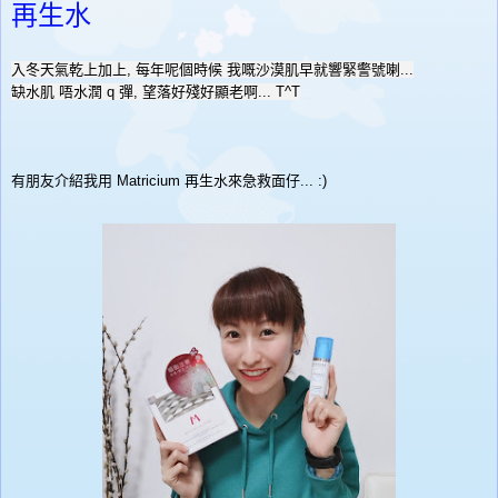
再生水
入冬
天氣乾上加上
,
每年呢個時候
我嘅沙漠肌早就響緊警號喇
...
缺水肌
唔水潤
q
彈
,
望落好殘好顯老啊
... T^T
有朋友介紹
我用
Matricium
再生水來急救面仔
... :)