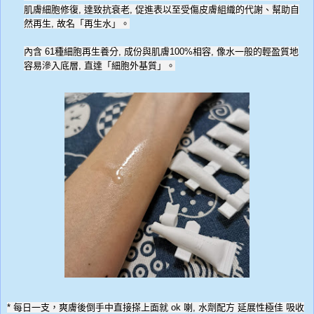
肌膚細胞修復
,
達致抗衰老
,
促進表以至受傷皮膚組織的代謝、幫助自
然再生
,
故名「再生水」。
內含
61
種細胞再生養分
,
成份與肌膚
100%
相容
,
像水一般的輕盈質地
容易滲入底層
,
直達「細胞外基質」。
*
每日一支，爽膚後倒手中直接搽上面就
ok
喇
,
水劑配方 延展性極佳 吸收