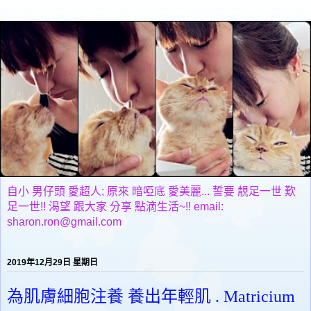
自小 男仔頭 愛超人; 原來 暗啞底 愛美麗... 誓要 靚足一世 歎
足一世!! 渴望 跟大家 分享 點滴生活~!! email:
sharon.ron@gmail.com
2019年12月29日 星期日
為肌膚細胞注養 養出年輕肌 . Matricium