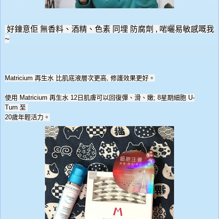
好鐘意佢
無香料、酒精、色素 同埋 防腐劑
,
啱曬易敏感嘅我
~
Matricium
再生水 比肌底液層次更高
,
修護效果更好。
使用
Matricium
再生水
12
日肌膚
可以
回復彈、滑、嫩
;
8
星期細胞
U-
Turn
至
20
歲年輕活力。