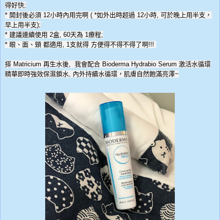
得好快
;
*
開封後必須
12
小時內用完啊
(
*
如外出時超過
12
小時
,
可於晚上用半支，
早上用半支
);
*
建
議
連續使用
2
盒
,
60
天為
1
療程
;
*
眼、面、頸 都適用
, 1
支就得 方便得不得不得了啊
!!!
搽
Matricium
再生水後
,
我會配合
Bioderma Hydrabio Serum
激活水循環
精華即時強效保濕鎖水
,
內外持續水循環，肌膚自然飽滿亮澤
~