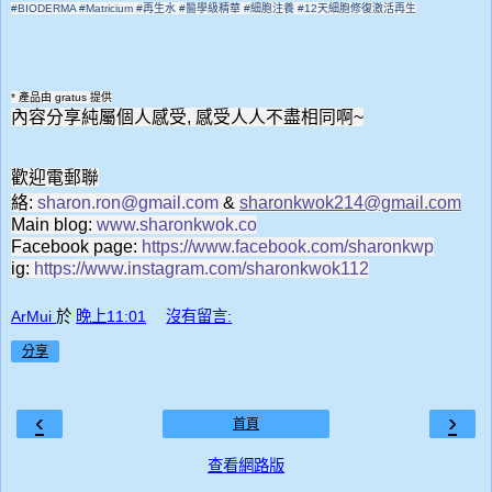
#BIODERMA #Matricium #
再生水
#
醫學級精華
#
細胞注養
#12
天細胞修復激活再生
* 產品由 gratus
提供
內容分享純屬個人感受
,
感受人人不盡相同啊
~
歡迎電郵聯
絡
:
sharon.ron@gmail.com
&
sharonkwok214@gmail.com
Main blog:
www.sharonkwok.co
Facebook page:
https://www.facebook.com/sharonkwp
ig:
https://www.instagram.com/sharonkwok112
ArMui
於
晚上11:01
沒有留言:
分享
‹
›
首頁
查看網路版