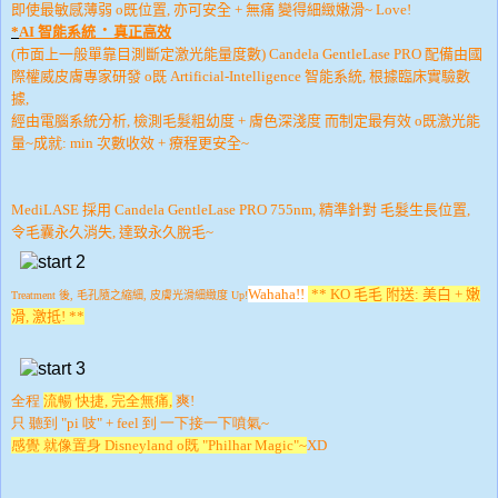
即使最敏感薄弱 o既位置, 亦可安全 + 無痛 變得細緻嫩滑~ Love!
．
*
AI 智能系統
真正高效
(市面上一般單靠目測斷定激光能量度數)
Candela GentleLase PRO
配備由國
際權威皮膚專家研發 o既
Artificial-Intelligence
智能系統,
根據臨床實驗數
據,
經由電腦系統分析, 檢測毛髮粗幼度 + 膚色深淺度 而制定最有效 o既激光能
量~
成就: min 次數收效 + 療程更安全~
MediLASE
採用
Candela GentleLase PRO
755nm
,
精準針對 毛髮生長位置,
令毛囊永久消失, 達致永久脫毛~
Wahaha!!
** KO
毛毛 附送:
美白 + 嫩
Treatment 後, 毛孔隨之縮細, 皮膚光滑細緻度 Up!
滑, 激抵! **
全程
流暢 快捷, 完全無痛,
爽!
只 聽到 "pi 吱" + feel 到 一下接一下噴氣~
感覺 就像置身 Disneyland o既 "Philhar Magic"~
XD