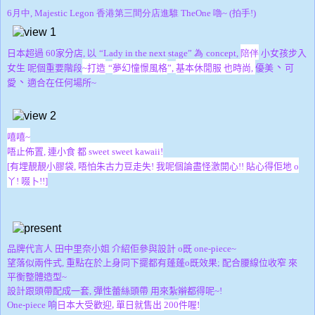
6月中, Majestic Legon 香港第三間分店進騅 TheOne 嚕~ (拍手!)
日本超過
60
家分店,
以
“Lady in the next stage” 為
concept,
陪伴
小女孩步入
優美
、
女生 呢個重要階段
~
打造
“
夢幻憧憬風格
”,
基本休閒服 也時尚,
可
、
愛
適合在任何場所~
嘻嘻~
唔止佈置, 連小食 都 sweet sweet kawaii!
[有埋靚靚小膠袋, 唔怕朱古力豆走失! 我呢個論盡怪激開心!! 貼心得佢地 o
丫! 啜卜!!]
品牌代言人 田中里奈小姐 介紹佢參與設計 o既 one-piece~
望落似兩件式, 重點在於上身同下擺都有蓬蓬o既效果; 配合腰線位收窄 來
平衡整體造型~
設計跟頭帶配成一套, 彈性蕾絲頭帶 用來紮辮都得呢~!
日本大受歡迎,
單日就售出
件喔!
One-piece 响
200