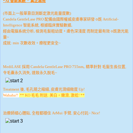
．
*
AI 智能系統
真正高效
(市面上一般單靠目測斷定激光能量度數)
配備由國際權威皮膚專家研發 o既
Candela GentleLase PRO
Artificial-
根據臨床實驗數據,
Intelligence
智能系統,
經由電腦系統分析, 檢測毛髮粗幼度 + 膚色深淺度 而制定最有效 o既激光能
量~
成就: min 次數收效 + 療程更安全~
,
MediLASE
採用
Candela GentleLase PRO
755nm
精準針對 毛髮生長位置,
令毛囊永久消失, 達致永久脫毛~
Treatment 後, 毛孔隨之縮細, 皮膚光滑細緻度 Up!
Wahaha!!
** KO
毛毛 附送:
美白 + 嫩滑, 激抵! **
治療師細心體貼, 全程都穩住 ArMui 手臂, 安心付託~ Nice!