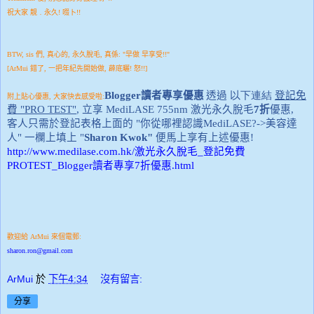
祝大家 靚﹒永久! 啜卜!!
BTW, sis 們, 真心的, 永久脫毛, 真係: "早做 早享受!!"
[ArMui 錯了, 一把年紀先開始做, 薜底曬! 怒!!]
Blogger
讀者專享優惠
透過
以下連結
登記免
附上貼心優惠, 大家快去感受啦:
費
"
PRO TEST"
,
立享
MediLASE
755nm
激光永久脫毛
7
折
優惠,
客人只需於登記表格上面的 "你從哪裡認識
MediLASE?->
美容達
人" 一欄上填上 "
Sharon Kwok"
便馬上享有上述優惠!
http://www.medilase.com.hk/
激光永久脫毛
_
登記免費
PROTEST_Blogger
讀者專享
7
折優惠
.html
歡迎給 ArMui 來個電郵:
sharon.ron@gmail.com
ArMui
於
下午4:34
沒有留言:
分享