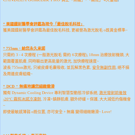
*
美國鐳射醫學會評鑑為現今「最佳脫毛科技」
獲美國鐳射醫學會評鑑為最佳脫毛科技, 更被譽為激光脫毛 o既黃金標準~
給您永久承諾
*
755nm
．
次療程
只需約
3 - 4
次療程
(
一般激光脫毛
需約
6
)
,
18mm
治療放射機頭,
大
範圍覆蓋肌膚, 同時輸出更高能量的激光, 加快療程速度~
只被皮膚毛囊吸收,
波長
755nm
激光,
並瓦解黑色素,
安全無副作用
, 絕不損
及周邊皮膚組織~
．
無痛地讓您細緻嫩滑
*
DCD
獨有
Dynamic Cooling Device
專利智慧型動態冷卻系統,
激光發射前後放
-20°C
霧態冰感冷凍劑
, 冷凍+鎮靜肌膚, 額外紓緩 + 保護, 大大減低灼傷機會
~
即使最敏感薄弱 o既位置, 亦可安全 + 無痛 變得細緻嫩滑~ Love!