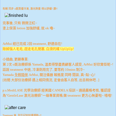
有賴 同步 o既質優冷凍, 激光熱量 得以舒緩! 讚!!
完事後, 只有 微微泛紅~
塗上保濕 lotion 加強舒緩, 就 ok 嚕~
ArMui 經已完成 2回 treatment, 舒適自在!
除掉惱人毛毛, 趕走毛孔閉塞, 白滑的確 UpUpUp!
小插曲, 更顯專業:
第 2次 o既治療師係 Yamada, 温柔得黎盡責顧客人感受, ArMui 好欣賞佢呢~!
話說 treatment 中途, 冷凍劑用完了, 要等約 10mins 制冷~
Yamada
全程陪伴
ArMui, 關注儀器 報進度 同時 閒談, 真~貼~心!
[坊間 大部份治療師 遇上相同情況, 定會由客人自等, 出去稍休吧...]
p.s.
MediLASE
光學治療師 經美國
CANDELA
培訓 + 通過嚴格考核, 獲認證
為“
GentleLase
激光治療師”一級專業資格,
做 treatment 更方心無憂啦~ 嘻嘻!
Treatment 後, 別忘記好好護理喲~!!