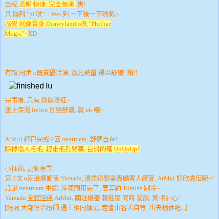
全程
流暢 快捷, 完全無痛,
爽!
只 聽到 "pi 吱" + feel 到 一下接一下噴氣~
感覺 就像置身 Disneyland o既 "Philhar
Magic"~
XD
有賴 同步 o既質優冷凍, 激光熱量 得以舒緩! 讚!!
完事後, 只有 微微泛紅~
塗上保濕 lotion 加強舒緩, 就 ok 嚕~
ArMui 經已完成 2回 treatment, 舒適自在!
除掉惱人毛毛, 趕走毛孔閉塞, 白滑的確 UpUpUp!
小插曲, 更顯專業:
第 2次 o既治療師係 Yamada, 温柔得黎盡責顧客人感受, ArMui 好欣賞佢呢~!
話說 treatment 中途, 冷凍劑用完了, 要等約 10mins 制冷~
Yamada
全程陪伴
ArMui, 關注儀器 報進度 同時 閒談, 真~貼~心!
[坊間 大部份治療師 遇上相同情況, 定會由客人自等, 出去稍休吧...]