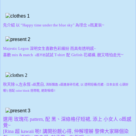
先介紹 以
“Happy time under the blue sky"
為理念
o既
夏裝
~
Majestic Legon
深明女生喜歡色彩繽紛 而具有透明感~
~
喜歡 mix & match
試試 T-shirt
配
Girlish
花裙褲
, 靚又唔
怕走光
o既不妨
秋天除 o,左永恆
黑白,
o既
清新飄逸
o既
連身碎花裙,
以 透明短襪(花襛 - 日本女孩 心頭好
喔!) 搭配
color block
搭帶鞋, 絶對吸晴!!
選用 玫瑰花 pattern, 配 黑、深綠格仔短裙, 添上 小女人 o既感
覺~
[Rina 超 kawaii 喲! 講開扮靚心得, 仲解埋辮 黎俾大家睇個染