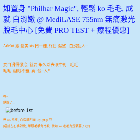
如置身 "Philhar Magic", 輕鬆 ko 毛毛, 成
就 白滑嫩 @ MediLASE 755nm 無痛激光
脫毛中心 [免費 PRO TEST + 療程優惠]
ArMui 跟 愛美 sis 們一樣, 終日 渴望 - 白滑動人~
要白滑得徹底, 就要 永久除去眼中釘 - 毛毛
毛毛 礙眼不雅, 真~惱~人!!
嗚~
獻醜了...
無 o左毛毛, 白滑感明顯 UpUpUp 吧~!
[唔計左右手對比, 單跟毛手背比較, 就知 ko 毛毛有幾緊要了吧!]