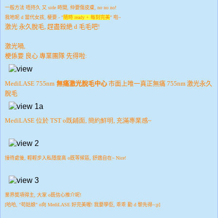
一般方法 唔持久 又 side 時間, 仲要傷皮膚, no no no!
我地呢 d 當代女孩, 梗要 - "
隨時 ready + 每刻完美
" 啦~
激光 永久脫毛, 趕盡殺絶 d 毛毛吧!
激光喎,
梗係要 良心 專業團隊 先得啦:
激光永久
MediLASE 755nm
無痛激光脫毛中心
市面上唯一真正無痛
755nm
脫毛
MediLASE 位於 TST o既鋪面, 簡約鮮明, 充滿專業感~
接待處後, 輕輕步入私隱度高 o既等候區, 舒適自在~ Nice!
業界奬項得主, 大家 o既信心推介呢!
[哈哈, "苟姑娘" o向 MediLASE 好完美喔! 我要學佢, 乖乖 勤 d 黎先得~:p]