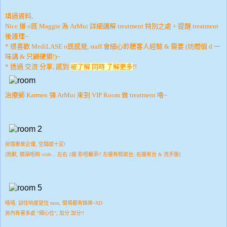
填過資料,
Nice 爆 o既 Maggie 為 ArMui 詳細講解 treatment 特別之處 + 提醒 treatment
後護理~
* 很喜歡 MediLASE o既感覺, staff 會細心聆聽客人經驗 & 需要 (坊間個 d 一
味講 & 只顧硬鎖!)~
* 透過 交流 分享, 感到
被了解 同時 了解更多
!!
治療師 Karmen 領 ArMui 來到 VIP Room 做 treatment 嚕~
房間專業企理, 空間感十足!
[抱歉, 鏡頭唔夠 wide... 左右 2邊 影唔曬添!! 左邊有梳妝台; 右邊有台 & 洗手盤]
嘻嘻, 訓住响度望住 mon, 間場都有娛樂~XD
房內有著多處 "細心位", 加分 加分!!