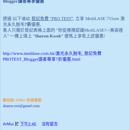
Blogger
讀者專享優惠
透過
以下連結
登記免費
"
PRO TEST"
,
立享
MediLASE
755nm
激
光永久脫毛
7
折
優惠,
客人只需於登記表格上面的 "你從哪裡認識
MediLASE?->
美容達
人" 一欄上填上 "
Sharon Kwok"
便馬上享有上述優惠!
http://www.medilase.com.hk/
激光永久脫毛
_
登記免費
PROTEST_Blogger
讀者專享
7
折優惠
.html
歡迎給 ArMui 來個電郵:
sharon.ron@gmail.com
ArMui
於
下午2:45
沒有留言: