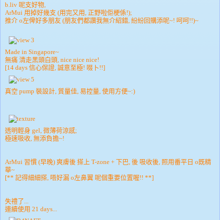
b.liv 呢支好物,
ArMui 用掉好幾支 (用完又用, 正野啦佢梗係!);
推介 o左俾好多朋友 (朋友們都讚我無介紹錯, 紛紛回購添呢~! 呵呵!!)~
Made in Singapore~
無痛 清走黑頭白頭, nice nice nice!
[14 days 信心保證, 誠意至極! 啜卜!!]
真空 pump 裝設計, 質量佳, 易控量, 使用方便~:)
透明輕身 gel, 微薄荷涼感;
極速吸收, 無添負擔~!
ArMui 習慣 (早晚) 爽膚後 搽上 T-zone + 下巴, 後 吸收後, 照用番平日 o既精
華~
[** 記得細細搽, 唔好漏 o左鼻翼 呢個重要位置喔!! **]
失禮了...
連續使用 21 days...