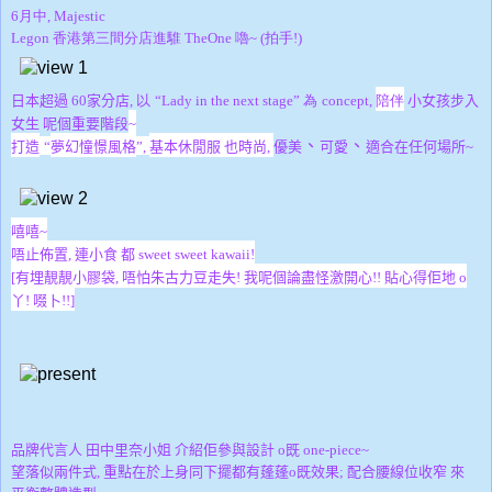
6月中, Majestic
Legon 香港第三間分店進騅 TheOne 嚕~ (拍手!)
日本超過
60
家分店,
以
“Lady in the next stage” 為
concept,
陪伴
小女孩步入
女生 呢個重要階段
~
、
、
優美
打造
“
夢幻憧憬風格
”,
基本休閒服 也時尚,
可愛
適合在任何場所~
嘻嘻~
唔止佈置, 連小食 都 sweet sweet kawaii!
[有埋靚靚小膠袋, 唔怕朱古力豆走失! 我呢個論盡怪激開心!! 貼心得佢地 o
丫! 啜卜!!]
品牌代言人 田中里奈小姐 介紹佢參與設計 o既 one-piece~
望落似兩件式, 重點在於上身同下擺都有蓬蓬o既效果; 配合腰線位收窄 來