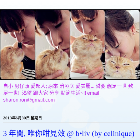
自小 男仔頭 愛超人; 原來 暗啞底 愛美麗... 誓要 靚足一世 歎
足一世!! 渴望 跟大家 分享 點滴生活~!! email:
sharon.ron@gmail.com
2013年6月30日 星期日
3 年間, 唯你咁見效 @ b•liv (by celinique)