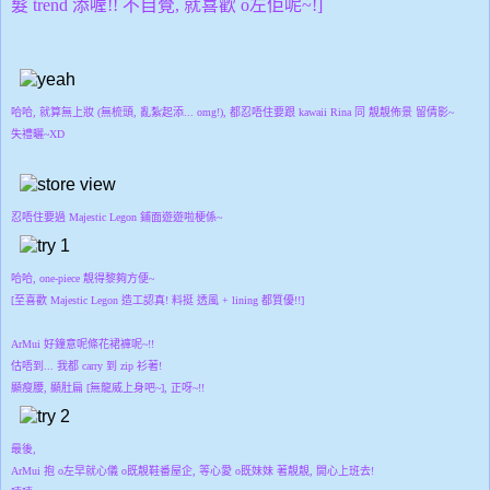
髮 trend 添喔!! 不自覺, 就喜歡 o左佢呢~!]
哈哈, 就算無上妝 (無梳頭, 亂紮起添... omg!), 都忍唔住要跟 kawaii Rina 同 靚靚佈景 留倩影~
失禮曬~XD
忍唔住要過
Majestic Legon 鋪面遊遊啦梗係~
哈哈, one-piece 靚得黎夠方便~
[至喜歡 Majestic Legon 造工認真! 料挺 透風 + lining 都質優!!]
ArMui 好鐘意呢條花裙褲呢~!!
估唔到... 我都 carry 到 zip 衫著!
顯瘦腰, 顯肚扁 [無龍威上身吧~], 正呀~!!
最後,
ArMui 抱 o左早就心儀 o既靚鞋番屋企, 等心愛 o既妹妹 著靚靚, 開心上班去!