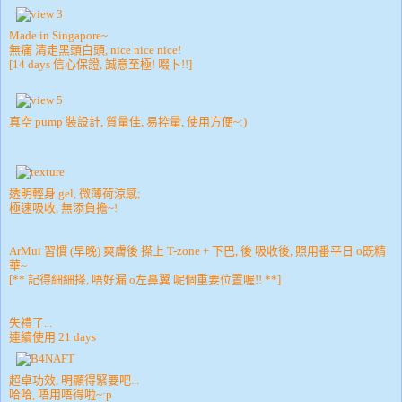
Made in Singapore~
無痛 清走黑頭白頭, nice nice nice!
[14 days 信心保證, 誠意至極! 啜卜!!]
真空 pump 裝設計, 質量佳, 易控量, 使用方便~:)
透明輕身 gel, 微薄荷涼感;
極速吸收, 無添負擔~!
ArMui 習慣 (早晚) 爽膚後 搽上 T-zone + 下巴, 後 吸收後, 照用番平日 o既精
華~
[** 記得細細搽, 唔好漏 o左鼻翼 呢個重要位置喔!! **]
失禮了...
連續使用 21 days
超卓功效, 明顯得緊要吧...
哈哈, 唔用唔得啦~:p