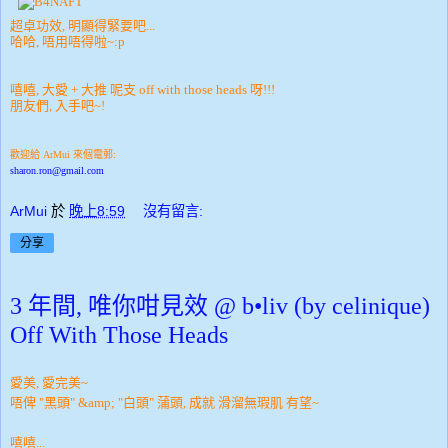
超卓功效, 明顯得緊要吧...
哈哈, 唔用唔得啦~:p
嘻嘻, 大愛 + 大推 呢支 off with those heads 呀!!!
朋友們, 入手吧~!
歡迎給 ArMui 來個電郵:
sharon.ron@gmail.com
ArMui
於
晚上8:59
沒有留言:
分享
3 年間, 唯你咁見效 @ b•liv (by celinique)
Off With Those Heads
愛美, 愛完美~
唔俾 "黑頭" &amp; "白頭" 蒲頭, 成就 滑溜無瑕肌 有望~
嘻嘻...