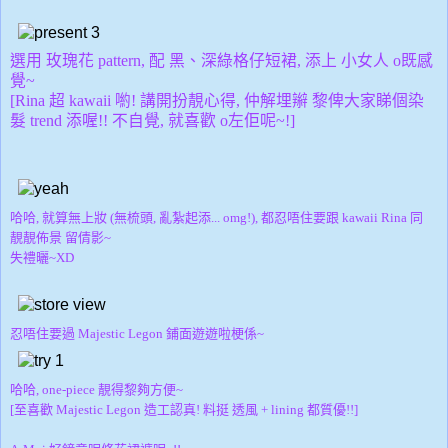
選用 玫瑰花 pattern, 配 黑、深綠格仔短裙, 添上 小女人 o既感
覺~
[Rina 超 kawaii 喲! 講開扮靚心得, 仲解埋辮 黎俾大家睇個染
髮 trend 添喔!! 不自覺, 就喜歡 o左佢呢~!]
哈哈, 就算無上妝 (無梳頭, 亂紮起添... omg!), 都忍唔住要跟 kawaii Rina 同
靚靚佈景 留倩影~
失禮曬~XD
忍唔住要過
Majestic Legon 鋪面遊遊啦梗係~
哈哈, one-piece 靚得黎夠方便~
[至喜歡 Majestic Legon 造工認真! 料挺 透風 + lining 都質優!!]