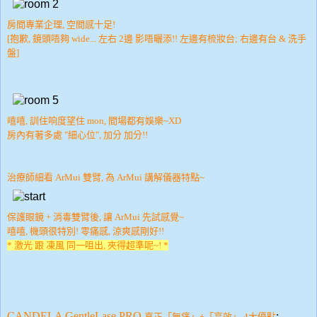
房間專業企理, 空間感十足!
[抱歉, 鏡頭唔夠 wide... 左右 2邊 影唔曬添!! 左邊有梳妝台; 右邊有台 & 洗手
盤]
嘻嘻, 訓住响度望住 mon, 間場都有娛樂~XD
房內有著多處 "細心位", 加分 加分!!
治療師細看 ArMui 雙臂, 為 ArMui 講解儀器特點~
保護眼鏡 + 消毒雙臂後, 讓 ArMui 先試感覺~
嘻嘻, 機頭很特別!
零痛感, 涼爽感剛好!!
* 激光 跟 凍風 同一咀出, 夾得超準呢~! *
CANDELA GentleLase PRO
真正「無痛
」+
:
「高效」
4
大優
點