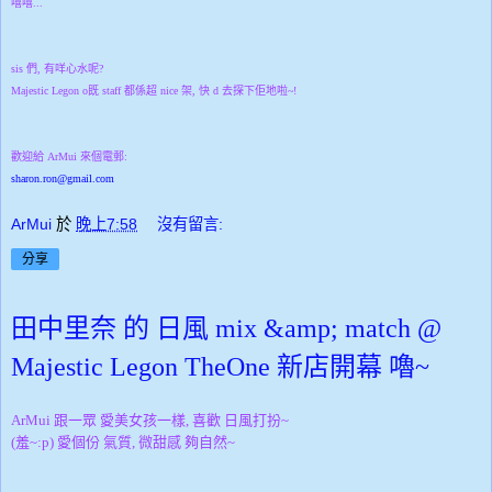
嘻嘻...
sis 們, 有咩心水呢?
Majestic Legon o既 staff 都係超 nice 架, 快 d 去探下佢地啦~!
歡迎給 ArMui 來個電郵:
sharon.ron@gmail.com
ArMui
於
晚上7:58
沒有留言:
分享
田中里奈 的 日風 mix &amp; match @
Majestic Legon TheOne 新店開幕 嚕~
ArMui 跟一眾 愛美女孩一樣, 喜歡 日風打扮~
(羞~:p) 愛個份 氣質, 微甜感 夠自然~