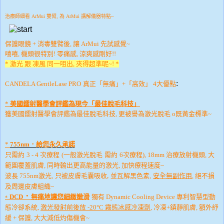
治療師細看 ArMui 雙臂, 為 ArMui 講解儀器特點~
保護眼鏡 + 消毒雙臂後, 讓 ArMui 先試感覺~
嘻嘻, 機頭很特別!
零痛感, 涼爽感剛好!!
* 激光 跟 凍風 同一咀出, 夾得超準呢~! *
:
CANDELA GentleLase PRO
真正「無痛
」+
「高效」
4
大優
點
*
美國鐳射醫學會評鑑為現今「最佳脫毛科技」
獲美國鐳射醫學會評鑑為最佳脫毛科技, 更被譽為激光脫毛 o既黃金標準~
*
755nm
．
給您永久承諾
只需約
3 - 4
次療程
(
一般激光脫毛
需約
6
次療程
)
,
18mm
治療放射機頭,
大
範圍覆蓋肌膚, 同時輸出更高能量的激光, 加快療程速度~
只被皮膚毛囊吸收,
波長
755nm
激光,
並瓦解黑色素,
安全無副作用
, 絕不損
及周邊皮膚組織~
．
DCD
無痛地讓您細緻嫩滑
獨有
Dynamic Cooling Device
專利智慧型動
*
態冷卻系統,
激光發射前後放
-20°C
霧態冰感冷凍劑
, 冷凍+鎮靜肌膚, 額外紓
緩 + 保護, 大大減低灼傷機會
~