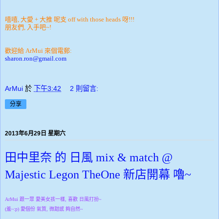
嘻嘻, 大愛 + 大推 呢支 off with those heads 呀!!!
朋友們, 入手吧~!
歡迎給 ArMui 來個電郵:
sharon.ron@gmail.com
ArMui
於
下午3:42
2 則留言:
分享
2013年6月29日 星期六
田中里奈 的 日風 mix & match @
Majestic Legon TheOne 新店開幕 嚕~
ArMui 跟一眾 愛美女孩一樣, 喜歡 日風打扮~
(羞~:p) 愛個份 氣質, 微甜感 夠自然~