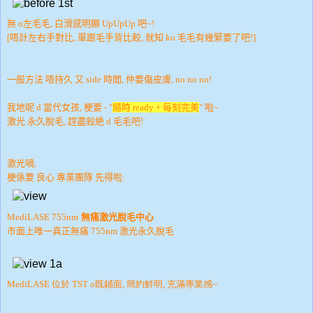
無 o左毛毛, 白滑感明顯 UpUpUp 吧~!
[唔計左右手對比, 單跟毛手背比較, 就知 ko 毛毛有幾緊要了吧!]
一般方法 唔持久 又 side 時間, 仲要傷皮膚, no no no!
我地呢 d 當代女孩, 梗要 - "
隨時 ready + 每刻完美
" 啦~
激光 永久脫毛, 趕盡殺絶 d 毛毛吧!
激光喎,
梗係要 良心 專業團隊 先得啦:
MediLASE 755nm
無痛激光脫毛中心
市面上唯一真正無痛
激光永久脫毛
755nm
MediLASE 位於 TST o既鋪面, 簡約鮮明, 充滿專業感~