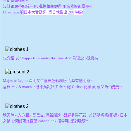
平衡整體造型~
設計跟頭帶配成一套, 彈性蕾絲頭帶 用來紮辮都得呢~!
日本大受歡迎,
單日就售出
件喔!
One-piece 响
200
先介紹 以
“Happy time under the blue sky"
為理念
o既
夏裝
~
Majestic Legon
深明女生喜歡色彩繽紛 而具有透明感~
~
花裙褲
喜歡 mix & match
o既不妨
試試 T-shirt
配
Girlish
, 靚又唔
怕走光
秋天除 o,左永恆
o既
黑白,
清新飄逸
o既
連身碎花裙,
以 透明短襪(花襛 - 日本
女孩 心頭好喔!) 搭配
color block
搭帶鞋, 絶對吸晴!!