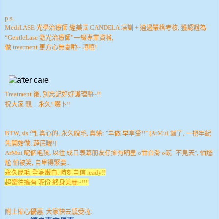
p.s.
MediLASE
光學治療師 經美國
CANDELA
培訓 + 通過嚴格考核, 獲認證為
“
GentleLase
激光治療師”一級專業資格,
做 treatment 更方心無憂啦~ 嘻嘻!
Treatment 後, 別忘記好好護理喲~!!
祝大家 靚﹒永久! 啜卜!!
BTW, sis 們, 真心的, 永久脫毛, 真係: "早做 早享受!!" [ArMui 錯了, 一把年紀
先開始做, 薜底曬!]
ArMui 呢個毛孩, 以往 成日羡慕朋友仔擁有明星 o甘白滑 o既 "不見天", 怕尷
尬 怕被笑, 自卑得緊要...
永久脫毛 全身嫩白, 時刻自信 ready!!
超嚮往擁有 呢份 終身美麗~!!!!
附上貼心優惠, 大家快去感受啦: