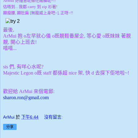
ArMui 好鐘意呢條花裙褲呢~!!
估唔到... 我都 carry 到 zip 衫著!
顯瘦腰, 顯肚扁 [無龍威上身吧~], 正呀~!!
最後,
ArMui 抱 o左早就心儀 o既靚鞋番屋企, 等心愛 o既妹妹 著靚
靚, 開心上班去!
嘻嘻...
sis 們, 有咩心水呢?
Majestic Legon o既 staff 都係超 nice 架, 快 d 去探下佢地啦~!
歡迎給 ArMui 來個電郵:
sharon.ron@gmail.com
ArMui
於
下午6:44
沒有留言:
分享