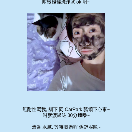
附後輕輕洗淨就 ok 喇~
無耐性嘅我, 訓下 同 CarPark 豬傾下心事~
咁就渡過咗 30分鐘嚕~
清香 水感, 等待嘅過程 係舒服嘅~