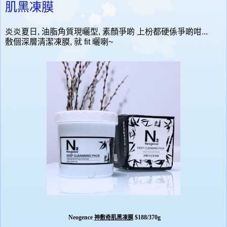
肌黑凍膜
炎炎夏日, 油脂角質現曬型, 素顏爭啲 上枌都硬係爭啲咁...
敷個深層清潔凍膜, 就 fit 曬喇~
Neogence
$188/370g
神敷奇肌黑凍膜