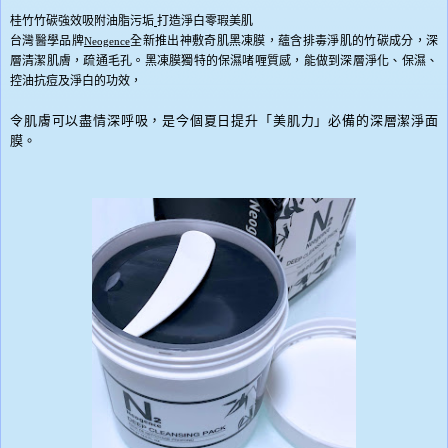
桂竹竹碳強效吸附油脂污垢
打造淨白零瑕美肌
台灣醫學品牌
全新推出神敷奇肌黑凍膜，蘊含排毒淨肌的竹碳成分，深
Neogence
層清潔肌膚，疏通毛孔。黑凍膜獨特的保濕啫喱質感，能做到深層淨化、保濕、
控油抗痘及淨白的功效，
令肌膚可以盡情深呼吸，是今個夏日提升「美肌力」必備的深層潔淨面
膜。