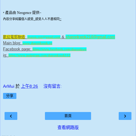
產品由
Neogence
提供
*
~
,
~
內容分享純屬個人感受
感受人人不盡相同
:
&
sharonkwok214@gmail.com
歡迎電郵聯絡
sharon.ron@gmail.com
Main blog:
www.sharonkwok.co
Facebook page:
https://www.facebook.com/sharonkwp
ig:
https://www.instagram.com/sharonkwok112
ArMui
於
上午8:26
沒有留言:
分享
‹
›
首頁
查看網路版