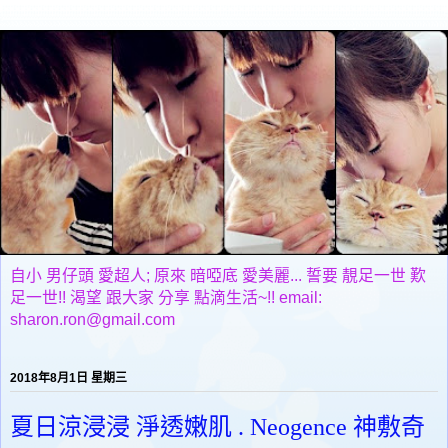
自小 男仔頭 愛超人; 原來 暗啞底 愛美麗... 誓要 靚足一世 歎
足一世!! 渴望 跟大家 分享 點滴生活~!! email:
sharon.ron@gmail.com
2018年8月1日 星期三
夏日涼浸浸 淨透嫩肌 . Neogence 神敷奇