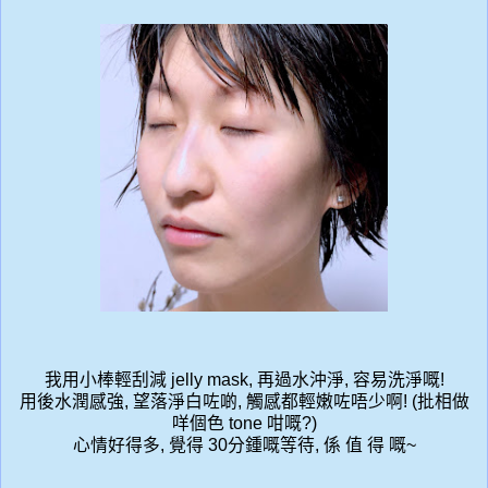
我用小棒輕刮減 jelly mask, 再過水沖淨, 容易洗淨嘅!
用後水潤感強, 望落淨白咗啲, 觸感都輕嫩咗唔少啊! (批相做
咩個色 tone 咁嘅?)
心情好得多, 覺得 30分鍾嘅等待, 係 值 得 嘅~