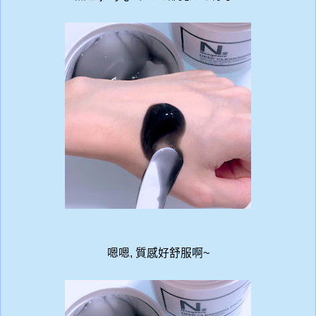
嗯嗯, 質感好舒服啊~