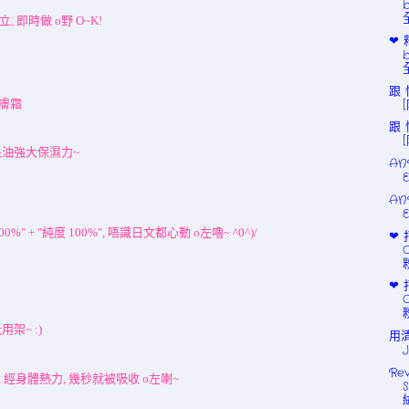
 即時做 o野 O~K!
❤ 
跟 
潤膚霜
跟 
果油強大保濕力~
ANR
E
ANR
E
 + "純度 100%", 唔識日文都心動 o左嚕~ ^0^)/
❤ 
❤ 
架~ :)
用清
Rev
硬, 經身體熱力, 幾秒就被吸收 o左喇~