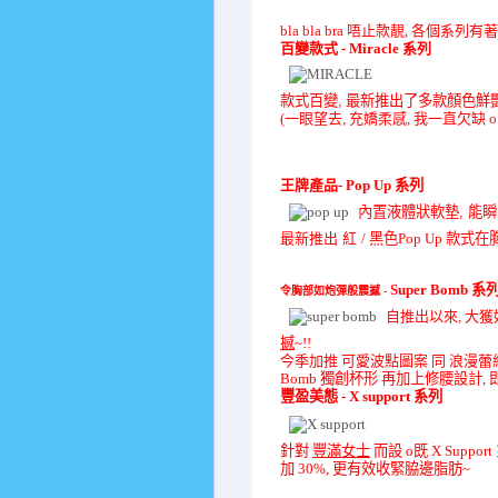
bla bla bra 唔止款靚, 各個系列有
百變款式 -
Miracle
系列
款式百變
,
最新推出了多款顏色鮮
(一眼望去, 充嬌柔感, 我一直欠缺 
王牌產品-
Pop Up
系列
內置液體狀軟墊,
能瞬
最新推出 紅
/
黑色
Pop Up
款式在
Super Bomb
系
令胸部如炮彈般震撼 -
自推出以來, 大獲
撼
~!!
今季加推 可愛波點圖案 同 浪漫蕾
Bomb
獨創杯形 再加上修腰設計,
豐盈美態
- X support
系列
針對
豐滿女士
而設
o
既
X Support
加
30%,
更有效收緊脇邊脂肪
~