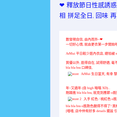
❤ 釋放節日性感誘惑 @ b
相 拼足全日, 回味 再
散發現自信, 由內而外~
❤
一切好心情, 就由更衣第一步開始吧~ 
ArMui 平日較少逛內衣店, 總怕被 e
質優以外, 逛得自在, 試得舒適, 毫不
bla bla bra 口碑佳,
ArMui 生日當天, 有幸 黎
年~又過年 (自 high 暗唱 XD)...
剛踏進 bla bla bra, 就見到應節 o
入手 紅色 / 桃紅色 o既
bla bla bra o既款色靚得不得了!
[嘻嘻, 店中仲有好多 details 擺設 引著