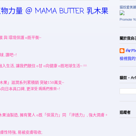
貓奴愛美
力量 ＠ MAMA BUTTER 乳木果
Promote Y
 與 環境保護 o既平衡~
關於我自
ArMu
, 讚吧~!
檢視我的
入生活, 讓我們靚住 o甘 o向健康 o既地球生活~ ^^
貓奴 - Ar
R「乳木果」滋潤系列累積銷 突破150萬支~
 o向日本具
口碑, 更
深受 媽媽們推崇~!
追蹤者
木果油製造, 擁有驚人 o既「保濕力」同 「滲透力」, 強大潤膚 +
膚性
特強, 易被皮膚吸收;