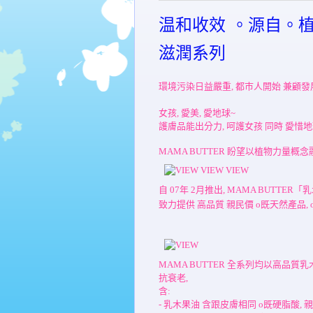
温和收效 。源自。植物
滋潤系列
環境污染日益嚴重, 都巿人開始 兼顧發展
女孩, 愛美, 愛地球~
護膚品能出分力, 呵護女孩 同時 愛惜地球
MAMA BUTTER 盼望以植物力量概念融
自 07年 2月推出, MAMA BUTTE
致力提供 高品質 親民價 o既天然產品,
MAMA BUTTER 全系列均以高品質乳
抗衰老,
含:
- 乳木果油 含跟皮膚相同 o既硬脂酸,
親