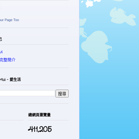
麗
our Page Too
己
i
完整簡介
Mui - 愛生活
總網頁瀏覽量
411,205