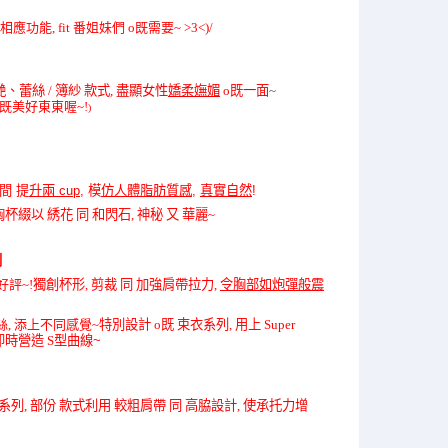
著相應功能, fit 番姐妹們 o既需要~ >3<)/
艷、蕾絲
/
簿紗
款式
,
盡顯女性
嬌柔嫵媚
o
既一面
~
o既美好東東喔~!
)
間 提
升兩
cup
, 模
仿人體脂肪質感
,
真實自然
!
胸杯綴以 綉花 同 和閃石, 神秘 又 華麗
~
列
好評~!
獨創杯形, 剪裁 同 加強肩帶拉力,
令胸部如炮彈般震
絲, 添上不同感覺~
特別設計 o既 束衣系列, 用上
Super
 即時營造
S
型曲線~
系列
,
部份
款式利用
較粗肩帶
同
高脇設計
,
使承托力增