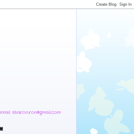
 sharon.ron@gmail.com
麗