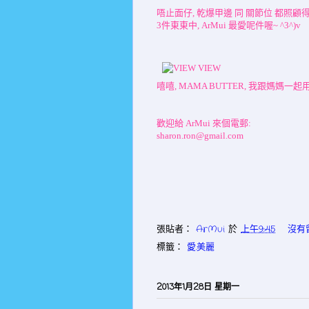
唔止面仔, 乾爆甲邊 同 關節位 都照顧
3件東東中, ArMui 最愛呢件喔~ ^3^)v
嘻嘻, MAMA BUTTER, 我跟媽媽一起用~ 
歡迎給 ArMui 來個電郵:
sharon.ron@gmail.com
張貼者：
ArMui
於
上午9:45
沒有
標籤：
愛.美麗
2013年1月28日 星期一