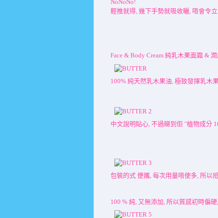
NoNoNo!
輕推就得, 幾下手勢就吸收曬, 唔會令立立,
Face & Body Cream 純乳木果面霜 & 
100% 純天然乳木果油, 極致發揮乳木
中文說明貼心, 不過睇到佢 "植物成分 100%"
包裝的式 便攜, 每次用量唔使多, 所以抵用
100 % 純, 又無添加, 所以質感初時偏