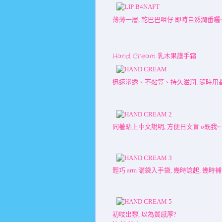
薄薄一層, 乾巴巴咀仔 即時自然潤番曬
Hand Cream 乳木果護手霜
迅速滲透、不黏笠、持久滋潤, 隨時用都 o甘
同著貼上中文說明, 方便日文盲 o既我~ ^
輕巧 arm 曬袋入手袋, 幾時諗起, 幾時補
初吱出黎, 以為質感厚?