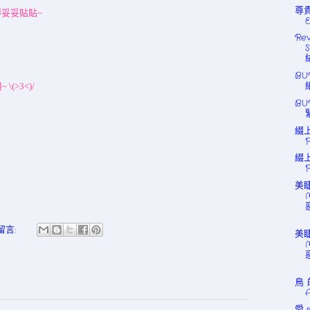
尊
得妥妥貼貼~
Rev
BU
\(>3<)/
BU
綴上
綴上
美睫
「
留言:
美睫
「
鳥 
愛