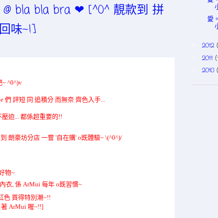
la bla bra ❤ [^0^ 靚款到 拼
愛
回味~!]
2012
►
2011
(
►
2010
►
^0^)v
e 們 評短 同 追積分 而無奈 齊色入手...
壓迫... 都係超重要的!!
到 朗豪坊分店 一嘗 '自在購' o既體驗~ \(^0^)/
既好物~
內衣, 係 ArMui 每年 o既習慣~
 買紅色 買得特別潮~!!
 ArMui 喔~!!]