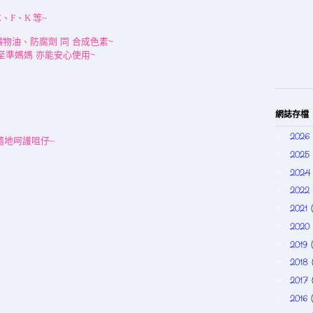
、F、K 等~
礦物油、防腐劑 同 合成色素~
至準媽媽 亦能安心使用~
網誌存檔
2026
►
隨地呵護咀仔~
2025
►
202
►
2022
►
2021
►
2020
►
2019
►
2018
►
2017
►
2016
►