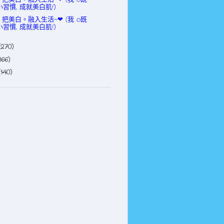
小習慣, 成就美白肌!)
。把美白。融入生活~❤ (我 o既
小習慣, 成就美白肌!)
(270)
166)
(140)