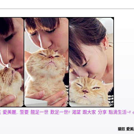
麗... 誓要 靚足一世 歎足一世!! 渴望 跟大家 分享 點滴生活~!! email:
貓奴 愛美