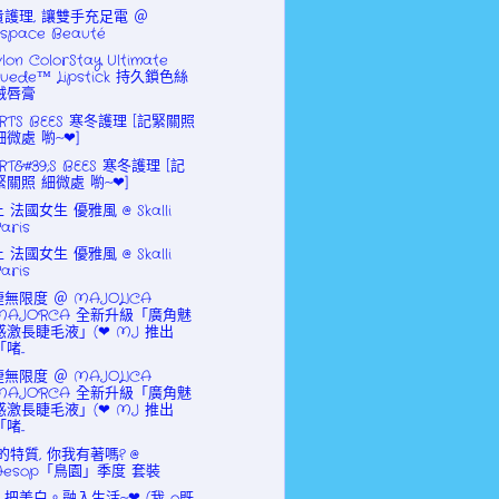
貴護理, 讓雙手充足電 ＠
Espace Beauté
lon ColorStay Ultimate
Suede™ Lipstick 持久鎖色絲
絨唇膏
RT'S BEES 寒冬護理 [記緊關照
細微處 喲~❤]
RT&#39;S BEES 寒冬護理 [記
緊關照 細微處 喲~❤]
 法國女生 優雅風 @ Skalli
Paris
 法國女生 優雅風 @ Skalli
Paris
無限度 ＠ MAJOLICA
MAJORCA 全新升級「廣角魅
惑激長睫毛液」(❤ MJ 推出
啫...
無限度 ＠ MAJOLICA
MAJORCA 全新升級「廣角魅
惑激長睫毛液」(❤ MJ 推出
啫...
的特質, 你我有著嗎? @
Aesop「鳥園」季度 套裝
。把美白。融入生活~❤ (我 o既