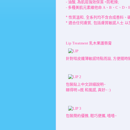
- 油酸, 為肌底強效保濕 +防乾燥;
- 多種美肌元素維他命 A、B、C、D、E
* 性質溫和, 全系列均不含合成香料、
* 適合任何
膚質, 包括膚質敏感人士 以
Lip Treatment 乳木果護唇膏
針對咀皮纖薄敏感特點而設, 方便隨時
包裝貼上中文詳細說明~
睇得明 o既 和風感, 真好~ :)
包裝簡約優雅,
輕巧便攜, 嘻嘻~