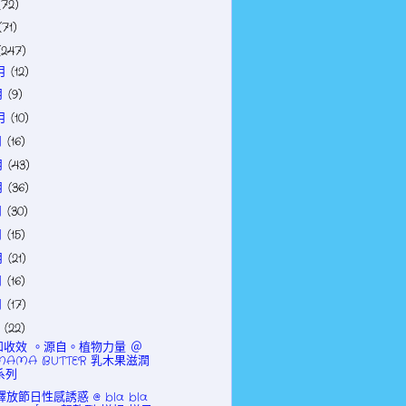
(72)
(71)
(247)
2月
(12)
月
(9)
0月
(10)
月
(16)
月
(43)
月
(36)
月
(30)
月
(15)
月
(21)
月
(16)
月
(17)
月
(22)
和收效 。源自。植物力量 ＠
MAMA BUTTER 乳木果滋潤
系列
釋放節日性感誘惑 @ bla bla