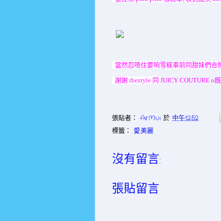
當然忍唔住要响雪糕車前同甜妹們合照
謝謝 theztyle 同
J
UICY COUTURE 
張貼者：
ArMui
於
中午12:52
標籤：
愛.美麗
沒有留言:
張貼留言