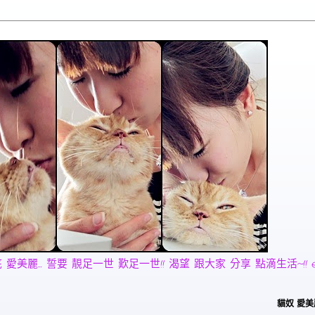
麗... 誓要 靚足一世 歎足一世!! 渴望 跟大家 分享 點滴生活~!! email:
貓奴 愛美