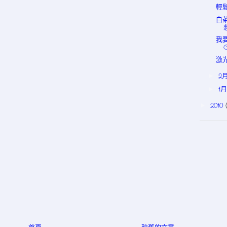
輕鬆
白
我要
激光
2
►
1
►
2010
►