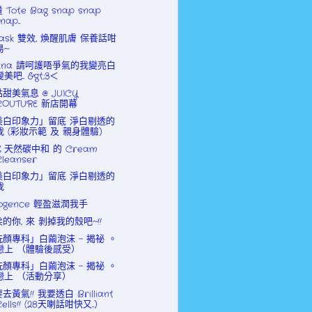
 Tote Bag snap snap
nap...
mask 雙效, 煥醒肌膚 保養話咁
易~
fina 請呵護唔爭氣的我變亮白
變美吧... &gt;3＜
甜美氣息 @ JUICY
COUTURE 新店開幕
美白印象力」留底 淨白剔透的
我 (彩妝示範 及 親身體驗)
0% 天然碳中和 的 Cream
Cleanser
美白印象力」留底 淨白剔透的
我
ogence 輕盈滋潤我手
的你, 來 剝掉我的殼吧~!!
洗顏專科」白繭泡沫 - 揭祕 。
戀上 （體驗後感受）
洗顏專科」白繭泡沫 - 揭祕 。
戀上 （活動分享）
去黃氣!! 我要透白 Brilliant
Cells!! (28天喇話咁快又...)