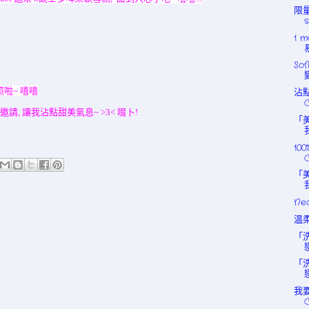
限量
s
1 
So
啦~ 嘻嘻
沾點
o既邀請, 讓我沾點甜美氣息~ >3< 啜卜!
「
10
「
Ne
温柔
「
「
我要