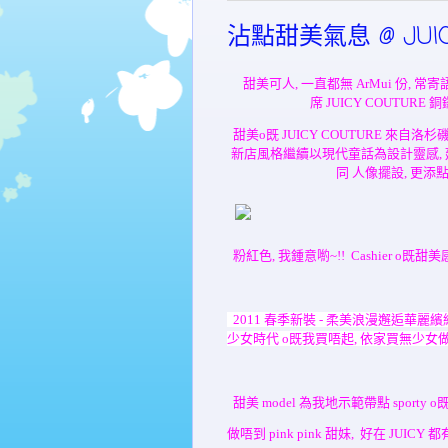
沾點甜美氣息 @ JUIC
甜
美可人, 一直都無 ArMui 份, 
席
J
UICY COUTURE
銅
甜美o既
J
UICY COUTURE
來自洛杉磯
新店風格繼續以現代童話為設計靈感, 
同 人像擺設, 更
粉紅色, 我鍾意喲~!! Cashier o既甜
2011
春季新裝 - 柔美浪漫邂逅華麗繽
少女時代 o既我買唔起, 依家買無少女做
甜美 model 為我地示範帶點 sporty 
做唔到 pink pink 甜妹, 好在
J
UICY 