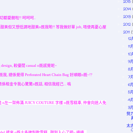
2015
►
2014
►
2013
►
切都愛靚啦!! 呵呵呵..
2012
►
mer 真係啱曬唔甜美但又想低調地甜美o既我喲!! 等我做好單 job, 唔使再憂心屋
2011
(
▼
1
►
11
►
1
►
9
►
o既 design, 較優閒 casual o既感覺呢~
8
►
o既我, 總係
覺得 Pe
rforated Heart Chain Bag 好順眼o既~!?
7
►
!! 如果唔係租金令我心驚驚o既話, 相信我經己... 嗚
6
►
5
►
4
►
 o左一架佈滿
JUICY COUTURE
字樣 o既雪糕車, 仲會
向途人免
3
▼
努力
太古
del 遞來 o既士多啤梨軟雪糕,
甜到入心了吧~ 嘻嘻...