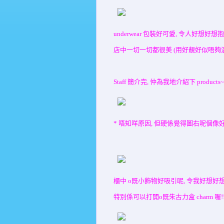
underwear 包裝好可愛, 令人好想好想抱
店中一切一切都很美 (用好靚好似唔夠温柔… 
Staff 簡介完, 仲為我地介紹下 products~
* 唔知咩原因, 但硬係覺得圖右呢個像好有fe
櫃中 o既小飾物好吸引呢, 令我好想好想
特別係可以打開o既朱古力盒 charm 喔!!