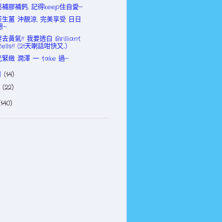
補膠補鈣, 記得keep住自愛~
茶生薑 沖靚涼, 完美享受 日日
想~
去黃氣!! 我要透白 Brilliant
Cells!! (21天喇話咁快又...)
緊緻 潤澤 一 take 過~
月
(14)
月
(22)
(140)