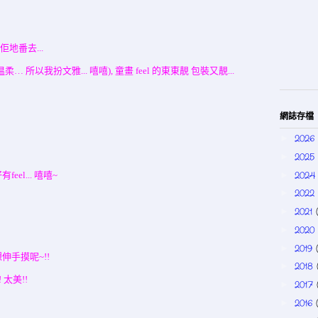
佢地番去...
所以我扮文雅... 嘻嘻), 童畫 feel 的東東靚 包裝又靚...
網誌存檔
2026
►
2025
►
202
►
el... 嘻嘻~
2022
►
2021
►
2020
►
2019
►
伸手摸呢~!!
2018
►
 太美!!
2017
►
2016
►