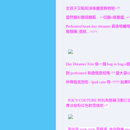
女孩子又點知淨係鍾意飾物呢~!?
當然靚衫靚袋靚鞋... 一切靚o既都愛, 一
Perforated heart day drea
租個陣, 我就... >///<
Day Dreamer Tote 係一個 bag in bag 
對 perforated 有總情意結嗎~!? 愛大袋
仲俾我見到佢 - Ipad case 呀~!!!!
J
UICY COUTURE
特別為開幕活動訂造
費派發粉紅色軟雪糕呢~!!
望住架 pink pink 雪糕車,
收到甜美 mo