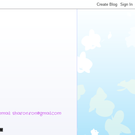
 sharon.ron@gmail.com
麗