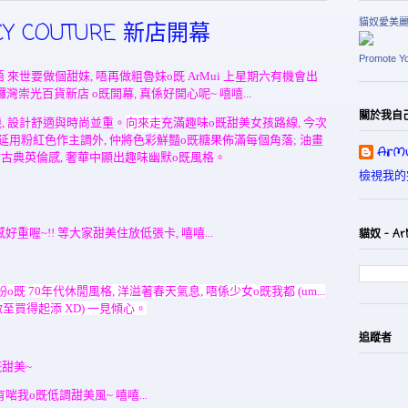
貓奴愛美
Y COUTURE 新店開幕
Promote Y
常寄語 來世要做個甜妹, 唔再做粗魯妹o既 ArMui 上星期六有機會出
鑼灣崇光百貨新店 o既開幕, 真係好開心呢~ 嘻嘻...
關於我自
, 設計舒適與時尚並重
。
向來走
充滿趣味o既
甜美女孩路線, 今次
延用粉紅色作主調外, 仲將色彩鮮豔o既糖果佈滿每個角落; 油畫
ArMu
添點古典英倫感, 奢華中顯出趣味幽默o既風格。
檢視我的
美感好重喔~!! 等大家甜美住放低張卡, 嘻嘻...
貓奴 - Ar
紛o既
70
年代休閒風格, 洋溢著春天氣息, 唔係少女o既我都 (um...
至買得起添 XD) 一見傾心。
追蹤者
o既甜美~
都有啱我o既低調甜美風~ 嘻嘻...