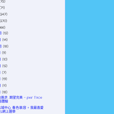
(72)
(71)
(247)
(270)
166)
2月
(12)
月
(14)
0月
(18)
月
(9)
月
(10)
月
(12)
月
(7)
月
(19)
月
(11)
月
(18)
進步, 期望完美 - per Face
再體驗
城中心 春.色.裝.容 + 我最喜愛
OL網上選舉