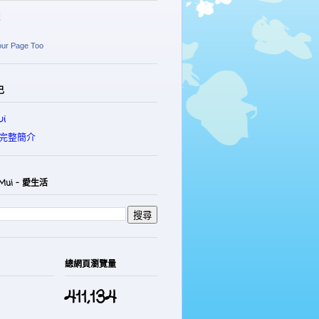
麗
our Page Too
己
i
完整簡介
Mui - 愛生活
總網頁瀏覽量
411,134