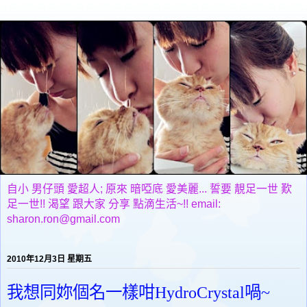
自小 男仔頭 愛超人; 原來 暗啞底 愛美麗... 誓要 靚足一世 歎
足一世!! 渴望 跟大家 分享 點滴生活~!! email:
sharon.ron@gmail.com
2010年12月3日 星期五
我想同妳個名一樣咁HydroCrystal喎~