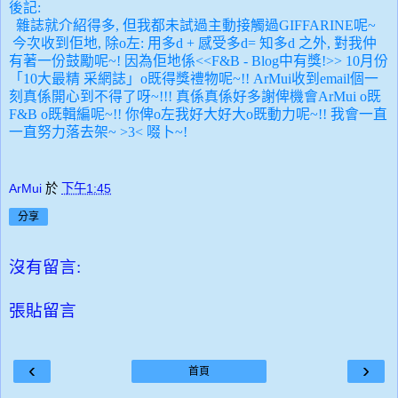
後記:
雜誌就介紹得多, 但我都未試過主動接觸過GIFFARINE呢~
今次收到佢地, 除o左: 用多d + 感受多d= 知多d 之外, 對我仲
有著一份鼓勵呢~! 因為佢地係<<
F&B
-
Blog
中有獎!
>>
10月份
「10大最精 采網誌」o既得獎禮物呢~!! ArMui收到email個一
刻真係開心到不得了呀~!!! 真係真係好多謝俾機會ArMui o既
F&B o既輯編呢~!! 你俾o左我好大好大o既動力呢~!! 我會一直
一直努力落去架~ >3< 啜卜~!
ArMui
於
下午1:45
分享
沒有留言:
張貼留言
‹
›
首頁