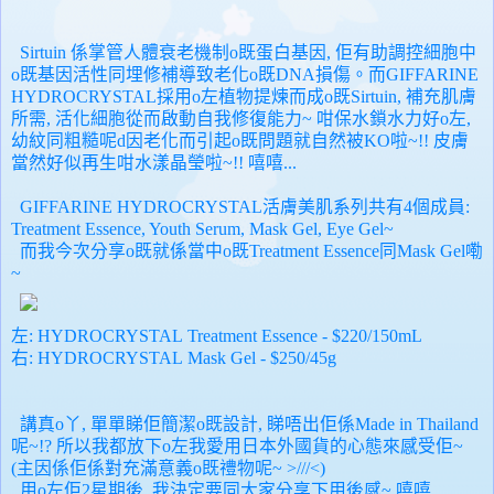
Sirtuin 係掌管人體衰老機制o既蛋白基因, 佢有助調控細胞中
o既基因活性同埋修補導致老化o既DNA損傷。而
GIFFARINE
HYDROCRYSTAL採用o左植物提煉而成o既Sirtuin, 補充
肌
膚
所需, 活化細胞從而啟動自我修復能力~ 咁保水鎖水力好o左,
幼紋同粗糙呢d因
老化而引起o既問題就自然被KO啦~!! 皮膚
當然好似再生咁
水漾晶瑩啦~!! 嘻嘻...
GIFFARINE HYDROCRYSTAL活
膚美肌系列共有4個成員:
Treatment Essence, Youth Serum,
Mask Gel, Eye Gel~
而我今次分享o既就係當中o既
Treatment Essence同
Mask Gel嘞
~
左:
HYDROCRYSTAL
Treatment Essence
- $220/150mL
右: HYDROCRYSTAL Mask Gel - $250/45g
講真o丫, 單單睇佢簡潔o既設計, 睇唔出佢係Made in Thailand
呢~!?
所以我都放下o左我愛用日本外國貨的心態來感受佢~
(主因係佢係對充滿意義o既禮物呢~ >///<)
用o左佢2星期後, 我決定要同大家分享下用後感~ 嘻嘻...