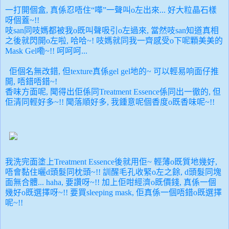
一打開個盒, 真係忍唔住“嘩”一聲叫o左出來... 好大粒晶石樣
呀個蓋~!!
吱san同吱媽都被我o既叫聲吸引o左過來, 當然吱san知道真相
之後就閃開o左啦, 哈哈~! 吱媽就同我一齊感受o下呢顆美美的
Mask Gel嘞~!! 呵呵呵...
佢個名無改錯, 但texture真係gel gel地的~ 可以輕易响面仔推
開, 唔錯唔錯~!
香味方
面呢, 聞得出佢係同Treatment Essence係同出一徹的, 但
佢清同輕好多~!! 聞落順好多, 我鍾意呢個香度o既香味呢~!!
我洗完
面塗上
Treatment Essence後就用佢~ 輕薄o既質地幾好,
唔會黏住曬d頭髮同枕頭~!! 訓醒毛孔收緊o左之餘, d
頭髮同塊
面無合體... haha,
要讚呀~!! 加上佢咁經濟o既價錢, 真係一個
幾好o既選擇呀~!! 要買sleeping mask, 佢真係一個唔錯o既選擇
呢~!!