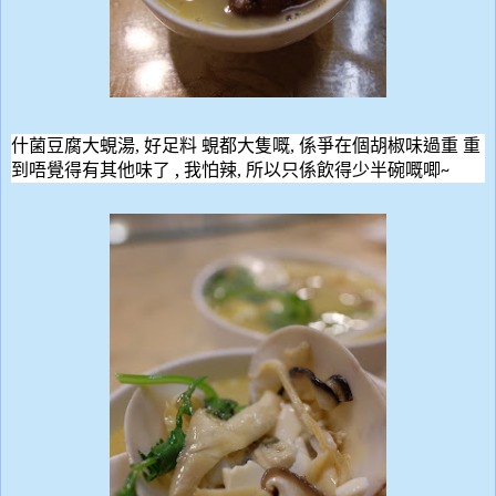
什菌豆腐大蜆湯
,
好足料 蜆都大隻嘅
,
係爭在個胡椒味過重 重
,
到唔覺得有其他味了
我怕辣
,
所以只係飲得少半碗嘅
唧
~