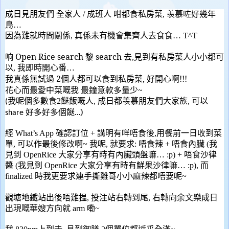
成日見朋友們 全家人
/
成班人 咁都食私房菜
,
羡慕
咗
好幾年
鳥
…
因為難就時間關係
,
真係未有機會
集齊人去食食
… T^T
Open Rice search
search
响
黎
去
,
見
到有私房菜人小小都可
以
,
我即時開心番
…
2
,
!!!
我真係無試過
個人都可以食到私房菜
好開心啊
~
花心而最愛中菜嘅我
最鐘意款多量少
我呢個多數食
2
餸飯嘅人
成日都羡慕朋友們大家族
可以
(
,
,
)
好多好多個餸
share
…
經
What’s App
確認訂位
+
講明有咩唔食後
,
用餐前一日收到菜
單
,
可以作最後修改啊
~
我呢
,
就要求
:
唔食辣
+
唔食
內
臟
(
我
見到
OpenRice
大家分享有時有
內
臟頭盤嘛
… :p) +
唔食沙律
醬
(
我見到
OpenRice
大家分享有時有鮮果沙律嘛
… :p),
而
finalized
時我更要求連手撕雞哥小小麻辣都唔要呢
~
觀塘地鐵站出後唔難
揾
,
投注站右轉到尾
,
右轉
向余文樂成日
出現嘅華嫂方向就
arm
嘞
~