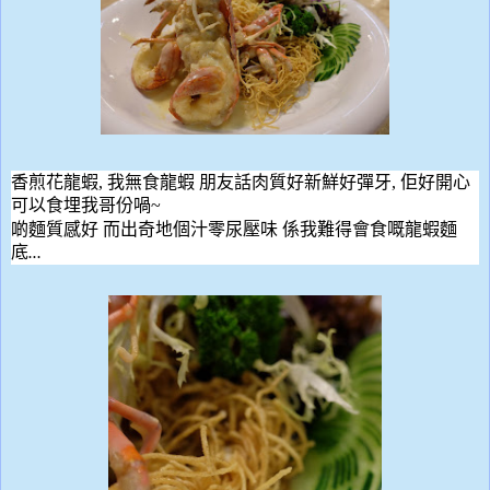
香煎花龍蝦
,
我無食龍蝦 朋友話肉質好新鮮好彈牙
,
佢
好開心
可以食埋我哥份喎
~
啲
麵質感好
而出奇地個汁零尿壓味
係我難得會食嘅龍蝦麵
底
…