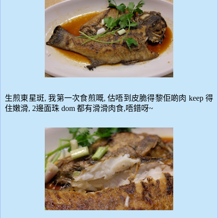
生煎東星斑
我第一次食煎嘅
估唔到皮脆得黎
佢啲肉
keep
得
,
,
住
嫩滑
, 2
邊面珠
dom
都有
滑滑
肉食
,
唔錯呀
~