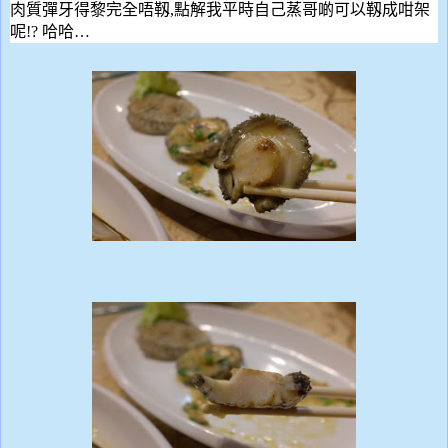
肉質彈牙得黎完全唔靱
,
點解我平時自己蒸哥
啲
可以靱成咁架
呢
!?
哈哈
…