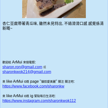
杏仁豆腐帶著青瓜味, 雖然未見特出, 不過滑滑口感 感覺係清
新嘅~
ArMui
:
歡迎給
來個電郵
sharon.ron@gmail.com
或
sharonkwok214@gmail.com
like ArMui o
page "
"
:
來
既
貓奴愛美麗
關注
關注吧
https://www.facebook.com/sharonkw
like ArMui o
ig
:
來
既
緊貼每日生活吧
https://www.instagram.com/sharonkwok112