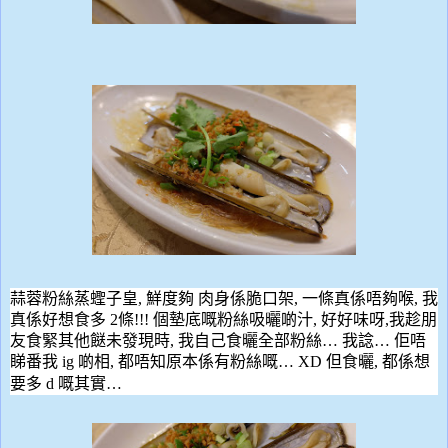
蒜蓉粉絲蒸蟶子皇
,
鮮度
夠
肉身
係
脆口架
,
一條真係唔
夠
喉
,
我
真係好想食多
2
條
!!!
個墊底嘅粉絲吸曬
啲
汁
,
好好味呀
,
我趁朋
友食緊
其他餸
未發現時
,
我自己食曬全部粉絲
…
我諗
…
佢
唔
睇番我
ig
啲
相
,
都唔知原本係有粉絲嘅
… XD
但食曬
,
都係想
要多
d
嘅其實
…