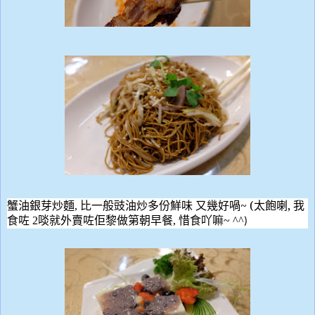
~ (
,
蟹油銀芽炒麵
,
比一般豉油炒多份鮮味
又幾好喎
太飽喇
我
食
咗
2
啖就外賣
咗佢黎做第朝早餐
,
惜食吖嘛
~ ^^
)