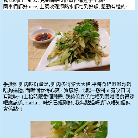
我
830pm
上到去
,
見到御膳
2
個單位都近乎全滿
~
同事們都好
nice,
上
菜收碟
添熱水都恰到好處
,
懇勤有禮的
~
手撕雞
雞肉味鮮量足
,
雞肉多得黎大大條
,
平時食碎濕濕哥
啲
唔
夠過隱
,
而呢個食得心爽
~
質感好
,
比起一般哥
d
有咬口同
有雞味
~ (
上枱時跟番個辣醬
,
我
諗係真係
估唔到我咁唔食得辣
吧應該係
, HaHa…
味
道已經剛好
,
我無點過呀
,
所以唔知個辣
會係點
~)