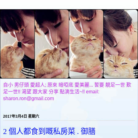
自小 男仔頭 愛超人; 原來 暗啞底 愛美麗... 誓要 靚足一世 歎
足一世!! 渴望 跟大家 分享 點滴生活~!! email:
sharon.ron@gmail.com
2017年3月4日 星期六
2 個人都食到嘅私房菜 . 御膳