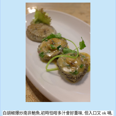
白胡椒爆炒南非鮑魚
,
初時怕咁多汁會好重味
,
但入口又
ok
喎
,