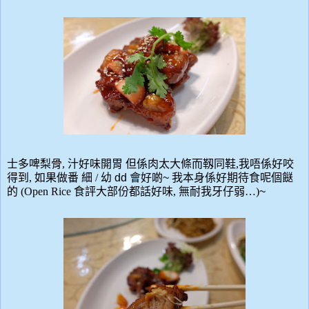
士多啤梨骨
,
汁好味開胃
但係肉太大條而靱同鞋
,
我唔係好咬
得到
,
如果做番 細
/
幼
dd
會好
啲
~
我本身係好期待食呢個
餸
的
(Open Rice
食評大部份都話好味
,
無耐我牙仔弱
…)
~