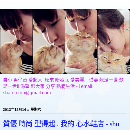
自小 男仔頭 愛超人; 原來 暗啞底 愛美麗... 誓要 靚足一世 歎
足一世!! 渴望 跟大家 分享 點滴生活~!! email:
sharon.ron@gmail.com
2013年12月14日 星期六
質優 時尚 型得起 . 我的 心水鞋店 - shu