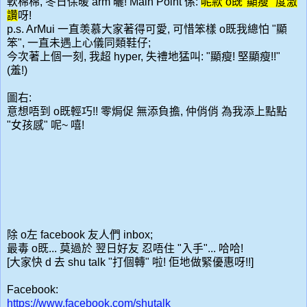
軟棉棉, 冬日保暖 arm 曬! Main Point 係:
呢款 o既"顯瘦" 度激
讚
呀!
p.s. ArMui 一直羡慕大家著得可愛, 可惜笨樣 o既我總怕 "顯
笨", 一直未遇上心儀同類鞋仔;
今次著上個一刻, 我超 hyper, 失禮地猛叫: "顯瘦! 堅顯瘦!!"
(羞!)
圖右:
意想唔到 o既輕巧!! 零焗促 無添負擔, 仲俏俏 為我添上點點
"女孩感" 呢~ 嘻!
除 o左 facebook 友人們 inbox;
最毒 o既... 莫過於 翌日好友 忍唔住 "入手"... 哈哈!
[大家快 d 去 shu talk "打個轉" 啦! 佢地做緊優惠呀!!]
Facebook:
https://www.facebook.com/shutalk