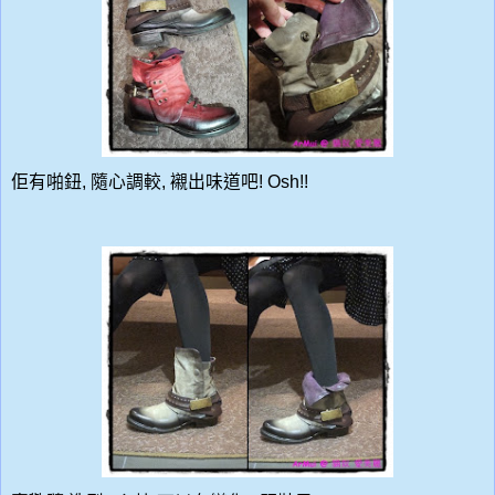
佢有啪鈕, 隨心調較, 襯出味道吧! Osh!!