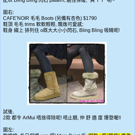
配以 Bling Bling 閃石 pattern, 靚住保暖, "爽 Y Y "喲~
圖右:
CAFE'NOIR 毛毛 Boots (另備有杏色) $1790
鞋頂 毛毛 trims 軟軟輕輕, 飄逸可愛感;
鞋身 綴上 排列住 o既大大小小閃石, Bling Bling 吸睛呢!
試後,
2款 都令 ArMui 唔捨得除呢! 唔止靚, 仲 舒 適 度 爆登喔!!
圖左: