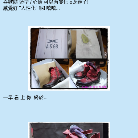
喜歡隨 造型 / 心情 可以有變化 o既鞋子!
感覺好 "人性化" 呢! 嘻嘻...
一早 看 上 你, 終於...