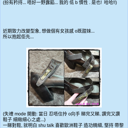
(扮有矜持... 唔好一野露餡... 我的 低 b 慣性 . 是也! 哈哈!!)
近期致力改變型象, 想做個有女孩感 o既甜妹...
所以抱起佢先...
(失禮 mode 開動: 當日 忍唔住拎 o向手 睇完又睇, 讚完又讚
鞋子 細緻細心之處...)
一睇對鞋, 就明白 shu talk 喜歡歐洲鞋子 造功精細, 堅持 帶黎