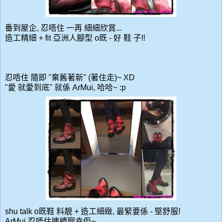
番到屋企, 忍唔住 一再 細細欣賞...
造工精細 + fit 亞洲人腳型 o既 - 好 鞋 子!!
忍唔住 隨即 "棄舊著新" (著住走)~ XD
"愛 就愛到底" 就係 ArMui, 哈哈~ :p
shu talk o既鞋 料靚 + 造工細緻, 最緊要係 - 堅舒服!
ArMui 忍唔住連續寵幸佢~