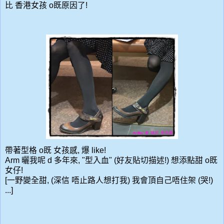
比 香港女孩 o既原因了!
帶著型格 o既 女孩感, 爆 like!
Arm 曬我呢 d 多年來, "型入血" (好友貼切描述!) 想添點甜 o既
女仔!
[一野變全甜, (深信 唔止路人想打我) 我會頂自己唔住架 (哭!)
...]