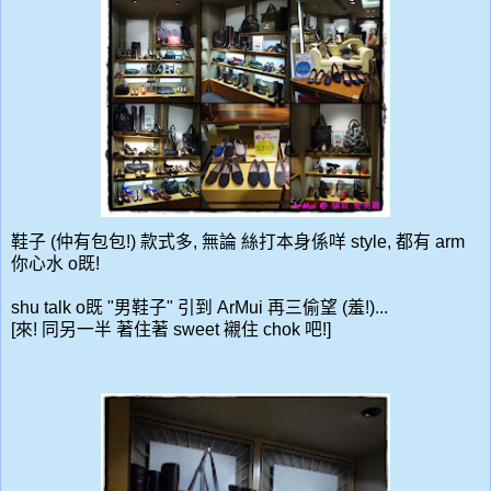
鞋子 (仲有包包!) 款式多, 無論 絲打本身係咩 style, 都有 arm
你心水 o既!
shu talk o既 "男鞋子" 引到 ArMui 再三偷望 (羞!)...
[來! 同另一半 著住著 sweet 襯住 chok 吧!]