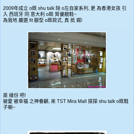
2009年成立 o既 shu talk 除 o左自家系列, 更 為香港女孩 引
入 西班牙 同 意大利 o既 質優靚鞋~
為我地 嚴選 fit 腳型 o既款式, 真 抵 錫!
是 緣份 吧!
被愛 被幸福 之神眷顧, 來 TST Mira Mall 探探 shu talk o既鞋
子喇~