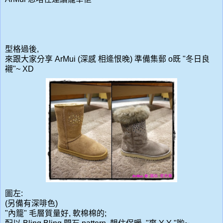
型格過後,
來跟大家分享 ArMui (深感 相逄恨晚) 準備集郵 o既 "冬日良
襯"~ XD
圖左:
(另備有深啡色)
"內籠" 毛層質量好, 軟棉棉的;