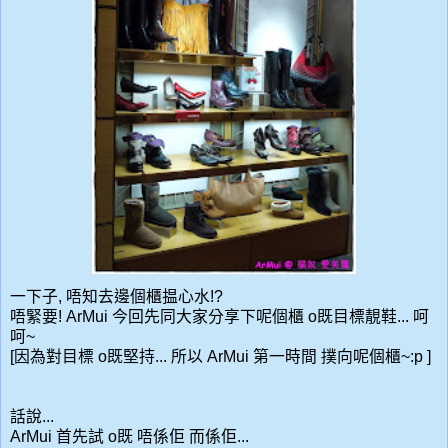
一下子, 唔知去邊個櫃揾心水!?
唔緊要! ArMui 今回先同大家分享下呢個櫃 o既目標靚鞋... 呵
呵~
[因為對目標 o既堅持... 所以 ArMui 第一時間 撲向呢個櫃~:p ]
話說...
ArMui 首先試 o既 唔係佢 而係佢...