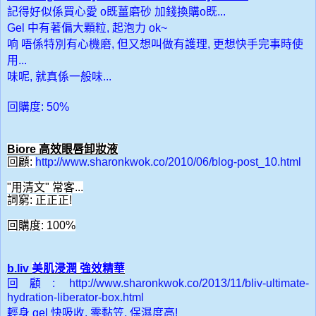
記得好似係買心愛 o既薑磨砂 加錢換購o既...
Gel 中有著偏大顆粒, 起泡力 ok~
响
唔係特別有心機磨, 但又想叫做有護理, 更想快手完事時使
用...
味呢, 就真係一般味...
回購度: 50%
Biore
高效眼唇卸妝液
回顧
:
http://www.sharonkwok.co/2010/06/blog-post_10.html
"用清文" 常客...
詞窮: 正正正!
回購度: 100%
b.liv
美肌浸潤
強效精華
回顧
:
http://www.sharonkwok.co/2013/11/bliv-ultimate-
hydration-liberator-box.html
輕身 gel 快吸收, 零黏笠, 保濕度高!