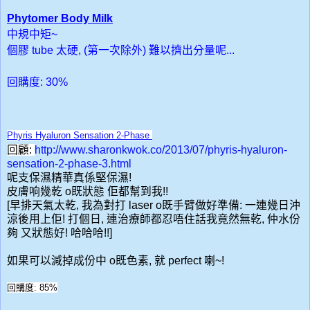
Phytomer Body Milk
中規中矩~
個膠 tube 太硬, (第一次除外) 難以擠出分量呢...
回購度: 30%
Phyris Hyaluron Sensation 2-Phase
回顧
:
http://www.sharonkwok.co/2013/07/phyris-hyaluron-
sensation-2-phase-3.html
呢支保濕精華真係堅保濕!
皮膚响幾乾 o既狀態 佢都幫到我!!
[早排天氣太乾, 我為對打 laser o既手臂做好準備: 一連幾日沖
涼後用上佢! 打個日, 連治療師都忍唔住話我竟然無乾, 仲水份
夠 又狀態好! 哈哈哈!!]
如果可以減掉成份中 o既色素, 就 perfect 喇~!
回購度: 85%