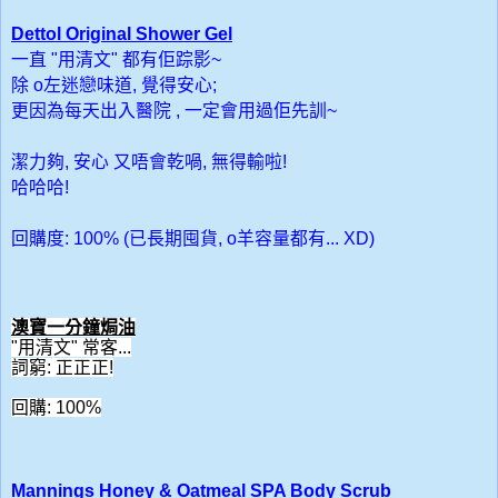
Dettol Original Shower Gel
一直 "用清文" 都有佢踪影~
除 o左迷戀味道, 覺得安心;
更因為每天出入醫院 , 一定會用過佢先訓~
潔力夠, 安心 又唔會乾喎, 無得輸啦!
哈哈哈!
回購度: 100% (已長期囤貨, o羊容量都有... XD)
澳寶一分鐘焗油
"用清文" 常客...
詞窮: 正正正!
回購: 100%
Mannings Honey & Oatmeal SPA Body Scrub