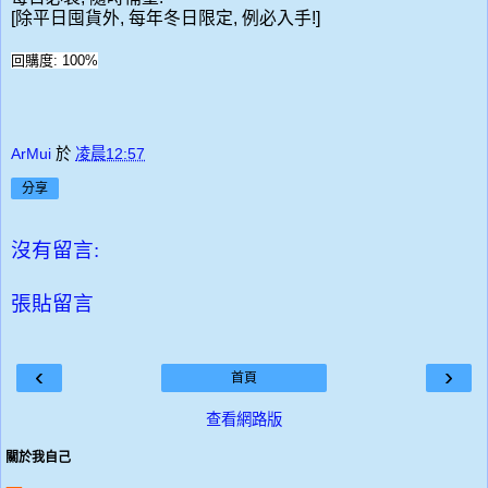
[除平日囤貨外, 每年冬日限定, 例必入手!]
回購度: 100%
ArMui
於
凌晨12:57
分享
沒有留言:
張貼留言
‹
›
首頁
查看網路版
關於我自己