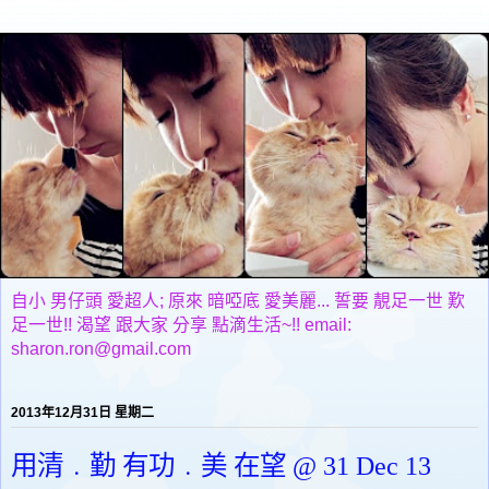
自小 男仔頭 愛超人; 原來 暗啞底 愛美麗... 誓要 靚足一世 歎
足一世!! 渴望 跟大家 分享 點滴生活~!! email:
sharon.ron@gmail.com
2013年12月31日 星期二
用清﹒勤 有功﹒美 在望 @ 31 Dec 13