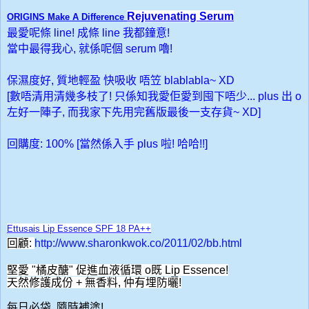
Rejuvenating Serum
ORIGINS Make A Difference
最愛呢條 line!
成條 line 我都鐘意!
當中最得我心, 就係呢個 serum 嚕!
保濕度好, 質地輕盈 快吸收 唔笠 blablabla~ XD
[數唔清用清幾多枝了! 只係知我愛佢愛到囤下唔少... plus 出 o
左好一陣子, 而我
家下先用完舊版最後一支存貨~ XD]
回購度: 100% [當然係入手 plus 啦! 哈哈!!]
Ettusais Lip Essence
SPF 18 PA++
回顧
:
http://www.sharonkwok.co/2011/02/bb.html
堅愛 "橘皮醣" 促進血液循環 o既 Lip Essence!
天然修護成份 +
無香料, 仲有埋防曬!
每日必袋, 隨時補塗!