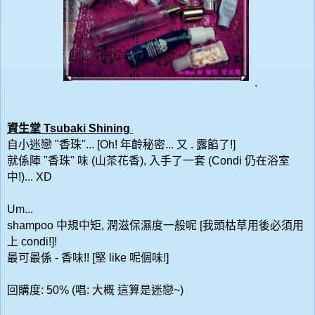
.
資生堂 Tsubaki Shining
自小迷戀 "香珠"... [Oh! 年齡秘密... 又 . 露餡了!]
就係陣
"香珠" 味 (
山茶花香), 入手了一套 (Condi 仍在浴室
中!)... XD
Um...
shampoo 中規中矩, 潤滋保濕度一般呢 [我頭枯草用後必須用
上 condi!]!
最可最係 - 香味!! [堅 like 呢個味!]
回購度: 50% (唱: 大概 這算是迷戀~)