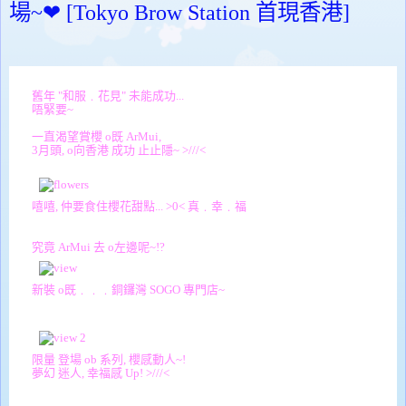
場~❤ [Tokyo Brow Station 首現香港]
舊年 "和服﹒花見" 未能成功...
唔緊要~
一直渴望賞櫻 o既 ArMui,
3月頭, o向香港 成功 止止隱~ >///<
嘻嘻, 仲要食住櫻花甜點... >0< 真﹒幸﹒福
究竟 ArMui 去 o左邊呢~!?
新裝 o既﹒﹒﹒銅鑼灣 SOGO 專門店~
限量 登場 ob 系列, 櫻感動人~!
夢幻 迷人, 幸福感 Up! >///<