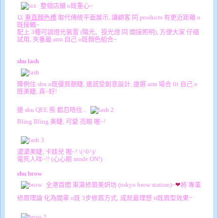
整個店舖 o既重心~
以
垂直顏色槽
取代傳統平面展示
, 讓顧客 同 products 有更近距離 o
既接觸~
配上 3種可調燈光裝置
(
陽光、投光燈 同 間接照明
), 方便大家 仔
細
試用, 夾番最 arm 自己 o既顏色組合~
shu lash
陳例住 shu o既優質靚睫, 邊感受創意設計, 邊選 arm 場合 fit 自己 o
既美睫, 真~好!
連 shu QEE 熊 都忍唔住...
Bling Bling 美睫, 可愛 亮眼 喔~!
濃濃美睫, 卡娃兒 喔~! \(^0^)/
電死人咩~!! (心心眼 mode ON!)
shu brow
全港首間 東瀛修眉美姸坊 (
tokyo brow station)~
❤
將 專業
修眉理論 化為間單 o既
3
步修眉方式,
成就
最理想 o既眉型效果
~