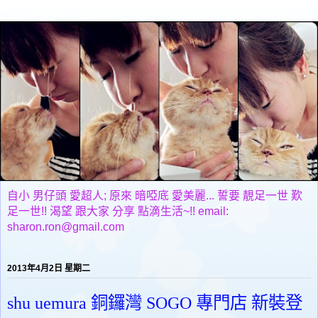
自小 男仔頭 愛超人; 原來 暗啞底 愛美麗... 誓要 靚足一世 歎
足一世!! 渴望 跟大家 分享 點滴生活~!! email:
sharon.ron@gmail.com
2013年4月2日 星期二
shu uemura 銅鑼灣 SOGO 專門店 新裝登