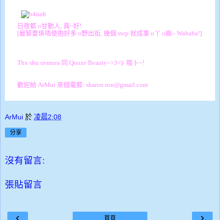
日夜都 o甘動人, 真~好!
[最緊要係唔使抱好多 o野出街, 幾個 step 就成事 o丫 o麻~ Wahaha!]
Thx shu uemura 同 Qooze Beauty~>3<)/ 啜卜~!
歡迎給 ArMui 來個電郵: sharon.ron@gmail.com
ArMui
於
凌晨2:08
分享
沒有留言:
張貼留言
‹
›
首頁