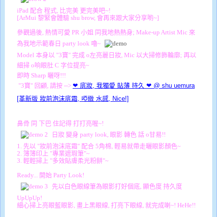
iPad 配合 程式, 比完美 更完美吧~!
[ArMui 黎緊會體驗 shu brow, 會再來跟大家分享喲~]
參觀過後, 熱情可愛 PR 小姐 同我地熱熱身; Make-up Artist Mic 來
為我地示範春日 party look 嚕~
Model 本身以 "3寶" 完成 o左亮麗日妝, Mic 以大掃修飾輪廓; 再以
細掃 o响眼肚 C 字位提亮~
即時 Sharp 曬呀!!!
"3寶" 回顧, 請按 -->
❤ 底妝, 我獨愛 貼薄 持久 ❤ @ shu uemura
[革新版 妝前泡沫底霜, 啞緻 水感, Nice!]
鼻骨 同 下巴 住記得 打打亮喔~!
日妝 變身 party look, 眼影 轉色 話 o甘易!!
1. 先以 "妝前泡沫底霜
" 配合 5角棉, 輕易就帶走曬眼影顏色~
2. 簿簿印上 "專業遮瑕筆"~
3. 輕輕掃上 "多效貼膚柔光粉餅
"~
Ready... 開始 Party Look!
先以白色眼線
筆為眼影打好個底, 顯色度 持久度
UpUpUp!
細心掃上亮眼藍眼影, 畫上黑眼線, 打亮下眼線, 就完成喇~! HeHe!!