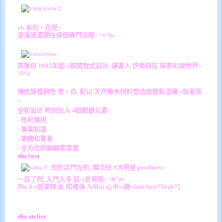
ob 系列 + 花見~
浪漫感濃罩住成個專門店喔~ ^v^)v
貫徹自 1983年起 o既開放式設計, 讓客人 快樂自在 探索彩妝世界~
^0^)/
傳統旗艦顏色 黑 + 白, 配以 天然橡木材料營造出輕鬆溫暖 o既氣氛
~
全新設計 特別加入 4個關鍵元素:
- 色彩展現
- 專業知識
- 樂趣和驚喜
- 全方位照顧顧客需要
shu best
位於店門左則, 展示住 8大明星 products~
一目了然, 入門入手 話 o甘易啦~ ^0^)v
[No.1 o既潔顏油, 同樣係 ArMui 心中 o既 shu's best! Yeah!!]
shu atelier