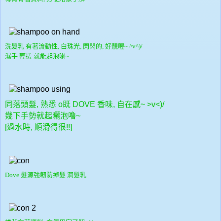
洗髮乳 有著
流動性
, 白珠光, 閃閃的, 好靚喔~ ^v^)/
濕手 輕搓 就能起泡喇~
同落頭髮, 熟悉 o既 DOVE 香味, 自在感~ >v<)/
幾下手勢就起曬泡嚕~
[過水時, 順滑得很!!]
Dove 髮源強韌防掉髮 潤
髮乳