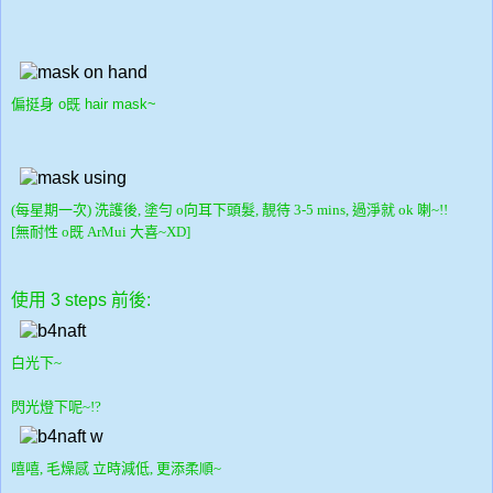
偏挺身 o既 hair mask~
(每星期一次) 洗護後, 塗勻 o向耳下頭髮, 靚待 3-5 mins, 過淨就 ok 喇~!!
[無耐性 o既 ArMui 大喜~XD]
使用 3 steps 前後:
白光下~
閃光燈下呢~!?
嘻嘻, 毛燥感 立時減低, 更添柔順~