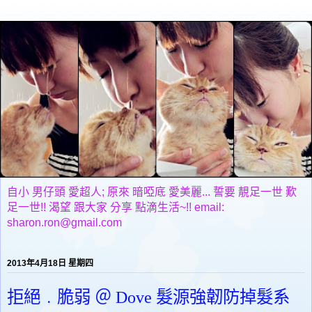
自小 男仔頭 愛超人; 原來 暗啞底 愛美麗... 誓要 靚足一世 歎
足一世!! 渴望 跟大家 分享 點滴生活~!! email:
sharon.ron@gmail.com
2013年4月18日 星期四
拒絕﹒脆弱 ＠ Dove 髮源強韌防掉髮系