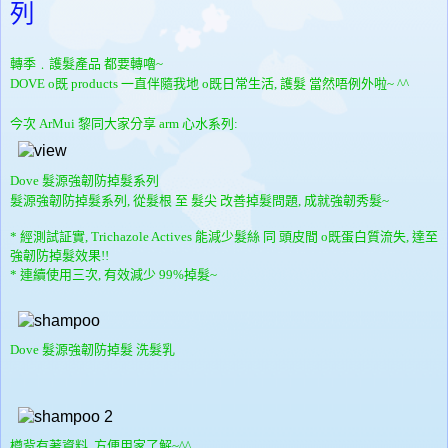
列
轉季﹒護髮產品 都要轉嚕~
DOVE o既 products 一直伴隨我地 o既日常生活, 護
髮 當然唔例外啦~ ^^
今次 ArMui 黎同大家分享 arm 心水系列:
Dove 髮源強韌防掉髮系列
髮源強韌防掉髮系列, 從髮根 至 髮尖 改善掉髮問題, 成就強韌秀髮~
* 經測試証實,
Trichazole Actives
能減少髮絲 同 頭皮間 o既蛋白質流失, 達至
強韌防掉髮效果!!
*
連續使用三次, 有效減少
9
9%
掉
髮
~
Dove 髮源強韌防掉髮
洗髮乳
樽背有著資料, 方便用家了解~^^