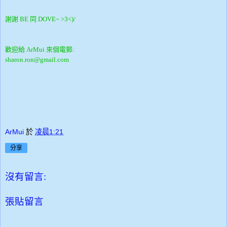
謝謝 BE 同 DOVE~ >3<)/
歡迎給 ArMui 來個電郵:
sharon.ron@gmail.com
ArMui
於
凌晨1:21
分享
沒有留言:
張貼留言