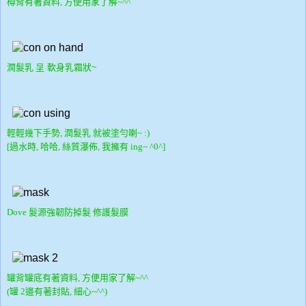
樽背有著資料, 方便用家了解~^^
潤
髮乳
呈 軟身乳霜狀~
輕輕幾下手勢, 潤
髮乳 就被塗勻喇~ :)
[過水時, 哈哈, 絲質瀑佈, 我擁有 ing~ ^0^]
Dove 髮源強韌防掉髮 修護
髮膜
罐背罐底有著資料, 方便用家了解~^^
(罐 2邊有著封貼, 細心~^^)