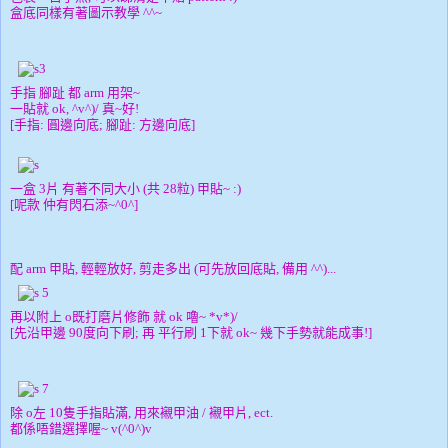
盒底同樣有著圖示教學 ^^~
手指 腳趾 都 arm 用架~
一貼就 ok, ^v^)/ 真~好!
[手指: 圓邊
向
底; 腳趾: 方邊向底]
一盒 3片 有著不同大小 (共 28粒) 甲貼~ :)
[呢款 仲有閃石添~^0^]
配 arm 甲貼, 輕輕放好, 剪走多出 (可先放回底貼, 備用 ^^)...
再以附上 o既打磨片修飾 就 ok 嚕~ *v*)/
[先沿甲邊 90度向下刷; 再 平行刷 1下就 ok~ 幾下手勢就能成事!]
除 o左 10隻手指貼滿, 用來襯甲油 / 襯甲片, ect.
都係唔錯選擇喔~ v(^0^)v