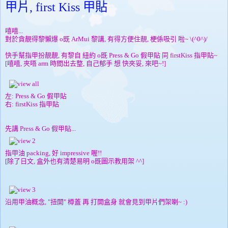
甲片, first Kiss 甲貼
嘻嘻...
對於貪靚得黎懶爆 o既 ArMui 黎講, 有得方便住靚, 梗係吸引 啦~ \(^0^)/
快手幫指甲扮靚靚, 有黎自 紐約 o既 Press & Go 假甲貼 同 firstKiss 指甲貼~
[嘻嘻, 夾唔 arm 時間出去整, 自己郁手 想 快夾妥, 來吧~!]
左: Press & Go 假甲貼
右: firstKiss 指甲貼
先講 Press & Go 假甲貼...
指甲油 packing, 好 impressive 喔!!
[除了日文, 盒外也有清楚易明 o既圖示教用架 ^^]
沿用甲油概念, "扭開" 樽蓋 再 打開盒身 就會見到甲片們架喇~ :)