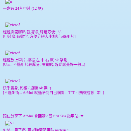
一盒有 24片甲片 (12 款)
輕輕撕開膠貼 就用得, 夠曬方便~ ^^
[甲片底 有數字, 方便分辨大小相近 o既甲片]
輕輕放上甲片, 按穩 左 中 右 就 ok 架喇~
[Um... 不過甲片較厚身, 唔夠貼, 近睇感覺好一般...]
快手變身, 影相 / 遠睇 ok 架 :)
[不過出街... ArMui 就過唔到自己個關... T^T 回購機會係: 零!!]
跟住分享下 ArMui 會回購 o既 firstKiss 指甲貼~
❤
包裝一目了然, 可以睇清楚甲貼 pattern :)