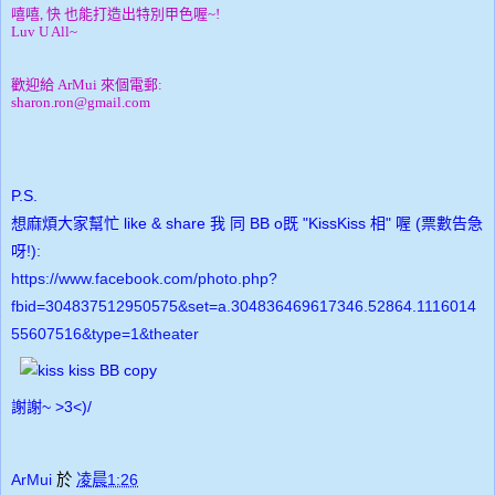
嘻嘻, 快 也能打造出特別甲色喔~!
Luv U All~
歡迎給 ArMui 來個電郵:
sharon.ron@gmail.com
P.S.
想麻煩大家幫忙 like & share 我 同
BB
o既 "KissKiss 相" 喔 (票數告急
呀!):
https://www.facebook.com/photo.php?
fbid=304837512950575&set=a.304836469617346.52864.1116014
55607516&type=1&theater
謝謝~ >3<)/
ArMui
於
凌晨1:26