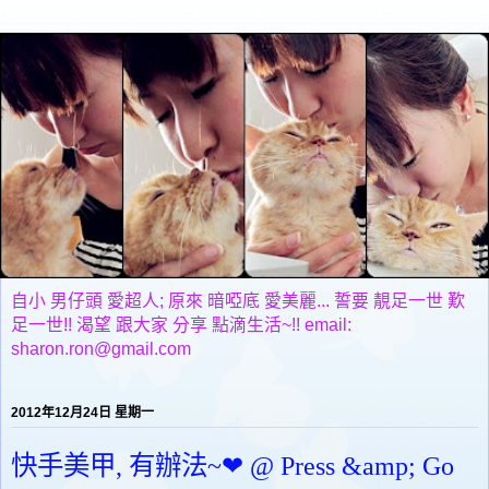
自小 男仔頭 愛超人; 原來 暗啞底 愛美麗... 誓要 靚足一世 歎
足一世!! 渴望 跟大家 分享 點滴生活~!! email:
sharon.ron@gmail.com
2012年12月24日 星期一
快手美甲, 有辦法~❤ @ Press &amp; Go