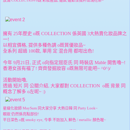
放滿 COLLECTION o既 彩妝產品, 邊試 邊歎住我杯玫瑰花茶~
擁有 25年歷史 o既 COLLECTION 係英國 3大熱賣化妝品牌之
一!
以相宜價格, 提供多種色調 o既質優妝品~
全系列 超過 100款, 單用 定 混合用 都咁出色!
今年 9月21日, 正式 o向指定屈臣氏 同 時裝店 Mable 開售嚕~!
香港女孩有福了! 齊齊發掘妝容 o既無限可能吧~ ^0^)/
活動開始嚕,
透過 短片 同 公關介紹, 大家都對 COLLECTION o既 背景 同
概念了解多 o左呢~ :)
星級化妝師 MaySum 同大家分享 大熱日韓 同 Party Look~
眼妝 仍然係亮點部份!
平日深色 o既 smoky eye, 今季 不妨加入 鮮色 / metallic 顏色喔~