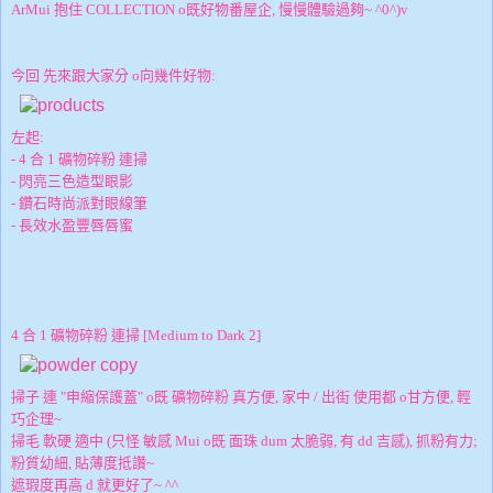
ArMui 抱住 COLLECTION o既好物番屋企, 慢慢體驗過夠~ ^0^)v
今回 先來跟大家分 o向幾件好物:
左起:
- 4 合 1 礦物碎粉 連掃
-
閃亮三色造型眼影
- 鑽石時尚派對眼線筆
- 長效水盈豐唇唇蜜
4 合 1 礦物碎粉 連掃 [Medium to Dark 2]
掃子 連 "申縮保護蓋" o既
礦物碎粉 真方便, 家中 / 出街 使用都 o甘方便, 輕
巧企理~
掃毛 軟硬 適中 (只怪 敏感 Mui o既 面珠 dum 太脆弱, 有 dd 吉感), 抓粉有力;
粉質幼細, 貼薄度抵讚~
遮瑕度再高 d 就更好了~ ^^