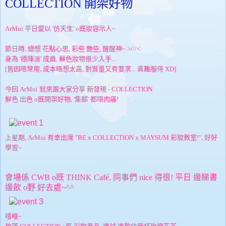
COLLECTION 開架好物
ArMui 平日愛以 '仿天生' o既妝容示人~
節日時, 總想 花點心思, 彩些 艷些, 醒醒神~ >///<
身為 '穩陣派' 成員, 鮮色妝物很少入手...
[皆因唔常用, 成本唔想太高, 對質量又有要求... 真難服侍 XD]
今回 ArMui 就來跟大家分享 新發現 - COLLECTION
鮮色 出色 o既開架好物, '集郵' 都唔肉痛!
上星期, ArMui 有幸出席 "BE x COLLECTION x MAYSUM 彩妝教室!", 好好
學習~
會場係 CWB o既 THINK Café, 同事們 nice 得很! 平日 邊睇書
邊飲 o野 好去處~^^
嘻嘻~