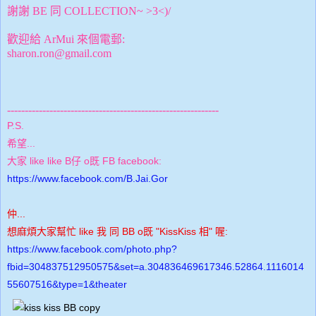
謝謝 BE 同 COLLECTION~ >3<)/
歡迎給 ArMui 來個電郵:
sharon.ron@gmail.com
------------------------------------------------------------
P.S.
希望...
大家 l
ike like B
仔 o既 FB facebook:
https://www.facebook.com/B.Jai.Gor
仲...
想麻煩大家幫忙 like 我 同
BB
o既 "KissKiss 相" 喔:
https://www.facebook.com/photo.php?
fbid=304837512950575&set=a.304836469617346.52864.1116014
55607516&type=1&theater