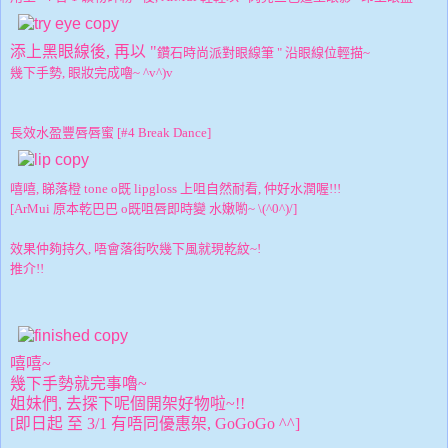
添上黑眼線後, 再以 "
鑽石時尚派對眼線筆
"
沿眼線位輕描~
幾下手勢, 眼妝完成嚕~ ^v^)v
長效水盈豐唇唇蜜 [#4 Break Dance]
嘻嘻, 睇落橙 tone o既 lipgloss 上咀自然耐看, 仲好水潤喔!!!
[ArMui 原本乾巴巴 o既咀唇即時變 水嫩喲~ \(^0^)/]
效果仲夠持久, 唔會落街吹幾下風就現乾紋~!
推介!!
嘻嘻~
幾下手勢就完事嚕~
姐妹們, 去探下呢個開架好物啦~!!
[即日起 至 3/1 有唔同優惠架, GoGoGo ^^]