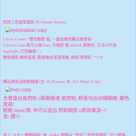
閃亮三色造型眼影 [#3 Smoke Screen]
Clever Cream + 雙色眼影 組, 一盒就做到曬日夜妝容~
Clever Cream 既可以做 base, 令眼影 更 smooth 更顯色; 又可以作為
highlight, 打亮輪廓~ :)
雙色眼影 顯色度高, 輕易做出深淺漸變, 順滑 唔飛粉~ *v*)/
鑽石時尚派對眼線筆 [左: #2 Pizzazz; 右: #11 Shake It Up]
含豐富幼身閃粉 o既眼線液 易控制, 輕易勾出幼細眼線, 顯色
度高!
輕輕 blend 開, 仲可以造出 閃粉眼影 o既效果添~!!
真~讚!!!
用上 “4 合 1 礦物碎粉” 後, ArMui 輕輕以 “
閃亮三色造型眼影” 印上眼蓋~