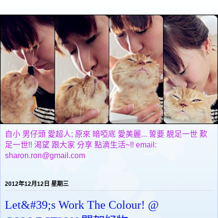
自小 男仔頭 愛超人; 原來 暗啞底 愛美麗... 誓要 靚足一世 歎
足一世!! 渴望 跟大家 分享 點滴生活~!! email:
sharon.ron@gmail.com
2012年12月12日 星期三
Let&#39;s Work The Colour! @