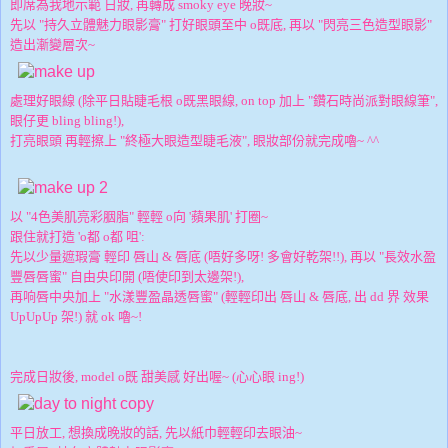
即席為我地示範 日妝, 再轉成 smoky eye 晚妝~
先以 "持久立體魅力眼影膏" 打好眼頭至中 o既底, 再以 "閃亮三色造型眼影"
造出漸變層次~
處理好眼線 (除平日貼睫毛根 o既黑眼線, on top 加上 "鑽石時尚派對眼線筆",
眼仔更 bling bling!),
打亮眼頭 再輕擦上 "終極大眼造型睫毛液", 眼妝部份就完成嚕~ ^^
以 "4色美肌亮彩胭脂" 輕輕 o向 '蘋果肌' 打圈~
跟住就打造 'o都 o都 咀':
先以少量遮瑕膏 輕印 唇山 & 唇底 (唔好多呀! 多會好乾架!!), 再以 "長效水盈
豐唇唇蜜" 自由央印開 (唔使印到太邊架!),
再响唇中央加上 "水漾豐盈晶透唇蜜" (輕輕印出 唇山 & 唇底, 出 dd 界 效果
UpUpUp 架!) 就 ok 嚕~!
完成日妝後, model o既 甜美感 好出喔~ (心心眼 ing!)
平日放工, 想換成晚妝的話, 先以紙巾輕輕印去眼油~