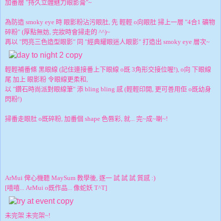
加番層 "持久立體魅力眼影膏"~
為防造 smoky eye 時 眼影粉沾污眼肚, 先 輕輕 o向眼肚 掃上一層 "4合1 礦物
碎粉" (厚點無妨, 完妝時會掃走的 ^^)~
再以 "閃亮三色造型眼影" 同 "經典耀眼迷人眼影" 打造出 smoky eye 層次~
輕輕補番條 黑眼線 (記住連接番上下眼線 o既 3角形交接位喔!), o向 下眼線
尾 加上 眼影粉 令眼線更柔和,
以 "鑽石時尚派對眼線筆" 添 bling bling 感 (輕輕印開, 更可善用佢 o既幼身
閃粉!)
掃番走眼肚 o既碎粉, 加番個 shape 色唇彩, 就... 完~成~喇~!
ArMui 俾心機聽 MaySum 教學後, 逐一 試 試 試 質感 :)
[嘻嘻... ArMui o既作品... 像蛇妖 T^T]
未完架 未完架~!