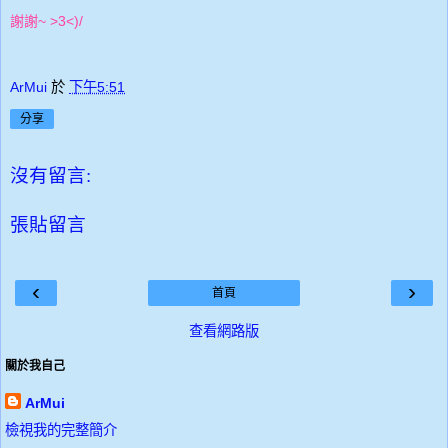
謝謝~ >3<)/
ArMui
於
下午5:51
分享
沒有留言:
張貼留言
‹
›
首頁
查看網路版
關於我自己
ArMui
檢視我的完整簡介