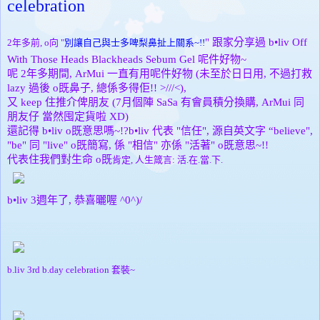
celebration
" 跟家分享過
b•liv
Off
2年多前, o向 "
別讓自己與士多啤梨鼻扯上關系~!!
With Those Heads Blackheads Sebum Gel 呢件好物~
呢 2年多期間, ArMui 一直有用呢件好物 (未至於日日用, 不過打救
lazy 過後 o既鼻子, 總係多得佢!! >///<),
又 keep 住推介俾朋友 (7月個陣 SaSa 有會員積分換購, ArMui 同
朋友仔 當然囤定貨啦 XD)
還記得
b•liv o既意思嗎~!?
b•liv
代表
"
信任
",
源自英文字
“believe",
"be" 同
"live"
o既簡寫,
係 "
相信
" 亦係
"
活著
" o既
意思~!!
代表住我們對生命
o既
肯定, 人生箴言:
活
.
在
.
當
.
下
.
b•liv 3週年了, 恭喜曬喔 ^0^)/
b.liv 3rd b.day celebration 套裝~