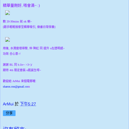
精華量剛好, 唔會滴~ :)
敷 20-30mins 就 ok 喇~
[跟手輕輕按摩至精華吸引, 做番日常保養]
用後, 水潤度增得黎, 仲 降紅 同 提升 o左透明感~
功效 合心意~!
謝謝 BL 同 b.liv~ >3<)/
期待 4th 限定套裝 o既誕生呀~
歡迎給 ArMui 來個電郵喔:
sharon.ron@gmail.co
m
ArMui
於
下午5:27
分享