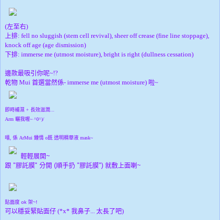
(左至右)
上排: fell no sluggish (stem cell revival), sheer off crease (fine line stoppage),
knock off age (age dismission)
下排: immerse me (utmost moisture), bright is right (dullness cessation)
邊款最吸引你呢~!?
乾物 Mui 首選當然係- immerse me (utmost moisture) 啦~
即時補濕 + 長效滋潤...
Arm 曬我喔~ ^0^)/
嘻, 係 ArMui 鍾情 o既 透明精華液 mask~
輕輕展開~
跟 "膠託膜" 分開 (順手扔 "膠託膜") 就敷上面喇~
貼面度 ok 架~!
可以穩妥緊貼面仔 (*x* 我鼻子... 太長了吧)