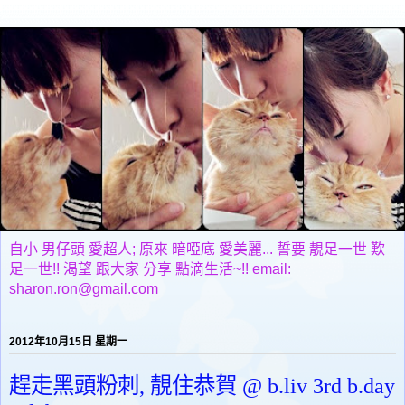
自小 男仔頭 愛超人; 原來 暗啞底 愛美麗... 誓要 靚足一世 歎
足一世!! 渴望 跟大家 分享 點滴生活~!! email:
sharon.ron@gmail.com
2012年10月15日 星期一
趕走黑頭粉刺, 靚住恭賀 @ b.liv 3rd b.day