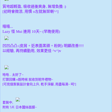
質地超輕盈, 吸收過後爽身, 無增負擔 :)
[初時會微涼, 用慣 o左就無架喇^^]
嘻嘻...
Lazy 怪 Mui 連用 10天~ (早晚使用)
凹
凹凸
凸 (皮屑 + 近表面黑頭 + 粉刺) 明顯改善!!!!
以經驗, 再持續勤用, 效果更佳 ^v^)v
哈哈... 太好了~
打算回購 o既時候 就收到呢件禮物~
[可見個泵裝設計會向上升, 乾手淨腳, 用盡每滴~ 呵!]
套裝中,
附有 5片 日本蠶絲面膜~