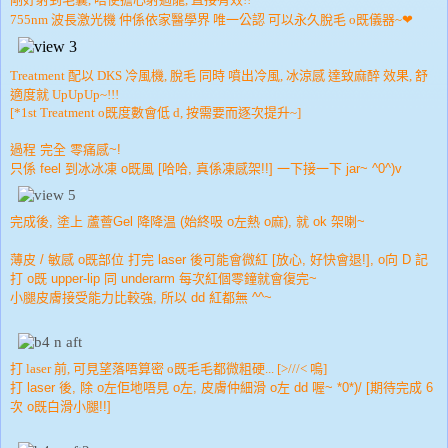
755nm
波長激光機 仲係依家醫學界 唯一公認 可以永久脫毛 o既儀器
~
❤
Treatment 配以 DKS 冷風機, 脫毛 同時 噴出冷風, 冰涼感 達致麻醉 效果, 舒
適度就 UpUpUp
~!!!
[*1st Treatment o既度數會低 d, 按需要而逐次提升~]
過程 完全 零痛感~!
只係 feel 到冰冰凍 o既風 [哈哈, 真係凍感架!!] 一下接一下 jar~ ^0^)v
完成後, 塗上 蘆薈Gel 降降温 (始終吸 o左熱 o麻), 就 ok 架喇~
薄皮 / 敏感 o既部位 打完 laser 後可能會微紅 [放心, 好快會退!], o向 D 記
打 o既 upper-lip 同 underarm 每次紅個零鐘就會復完~
小腿皮膚接受能力比較強, 所以 dd 紅都無 ^^~
打 laser 前, 可見望落唔算密 o既毛毛都微粗硬... [>///< 嗚]
打 laser 後, 除 o左佢地唔見 o左, 皮
膚仲細滑 o左 dd 喔~ *0*)/ [期待完成 6
次 o既白滑小腿!!]