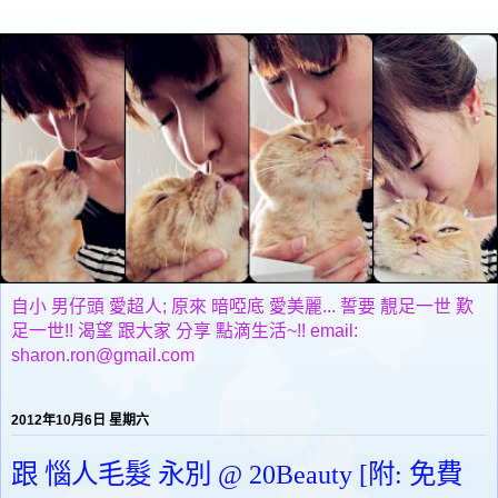
自小 男仔頭 愛超人; 原來 暗啞底 愛美麗... 誓要 靚足一世 歎
足一世!! 渴望 跟大家 分享 點滴生活~!! email:
sharon.ron@gmail.com
2012年10月6日 星期六
跟 惱人毛髮 永別 @ 20Beauty [附: 免費