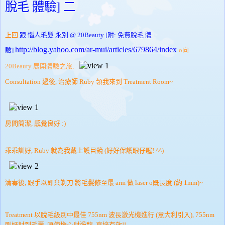
脫毛 體驗] 二
上回
跟 惱人毛髮 永別 @ 20Beauty [附: 免費脫毛 體
http://blog.yahoo.com/ar-mui/articles/679864/index
驗]
o向
20Beauty
展開體驗之旅,
Consultation 過後, 治療師 Ruby 領我來到 Treatment Room~
房間簡潔, 感覺良好 :)
乖乖訓好, Ruby 就為我戴上護目鏡 (好好保護眼仔喔! ^^)
清毒後, 跟手以即棄剃刀 將毛髮修至最 arm 做 laser o既長度 (約 1mm)~
Treatment 以
脫毛級別
中最佳
755nm
波長激光機進行 (
意大利引入), 755nm
剛好射到毛囊, 唔使擔心射過龍, 直接有效!!