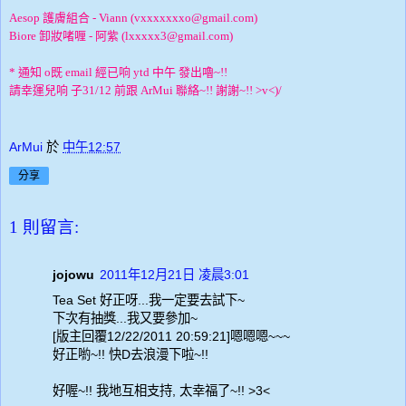
Aesop 護膚組合 - Viann (vxxxxxxxo@gmail.com)
Biore 卸妝啫喱 - 阿紫 (lxxxxx3@gmail.com)
* 通知 o既 email 經已响 ytd 中午 發出嚕~!!
請幸運兒响 子31/12 前跟 ArMui 聯絡~!! 謝謝~!! >v<)/
ArMui
於
中午12:57
分享
1 則留言:
jojowu
2011年12月21日 凌晨3:01
Tea Set 好正呀...我一定要去試下~
下次有抽獎...我又要參加~
[版主回覆12/22/2011 20:59:21]嗯嗯嗯~~~
好正喲~!! 快D去浪漫下啦~!!
好喔~!! 我地互相支持, 太幸福了~!! >3<