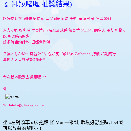
﹠ 卸妝啫喱 抽奬結果)
跟好友共聚 o既快樂時光 享受 o既 同時, 好想 永遠 永遠 停留 凝住...
人大 o左, 好多時 忙東忙西 (ArMui 就係 無事忙 @lll@), 同家人 朋友 相聚 o
既時間越來越少...
好多時話約話約, 但都會泡湯...
幸福 o既 ArMui 有著 2位甜心好友 - '歎世界 Gathering' 持續 如期成行...
真係太太太多謝妳地喇~!!
今次我地歎到去邊度呢~!?
係
W Hotel o既 living room~!!
坐 o左對頭車 o既 迷路 怪 Mui 一來到, 環境好舒服喔, feel 到
可以放鬆落黎呢~!!