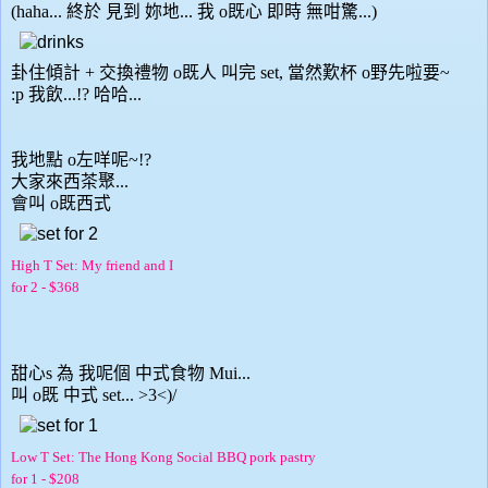
(haha... 終於 見到 妳地... 我 o既心 即時 無咁驚...)
卦住傾計 + 交換禮物 o既人 叫完 set, 當然歎杯 o野先啦要~
:p 我飲...!? 哈哈...
我地點 o左咩呢~!?
大家來西茶聚...
會叫 o既西式
High T Set: My friend and I
for 2 - $368
甜心s 為 我呢個 中式食物 Mui...
叫 o既 中式 set... >3<)/
Low T Set: The Hong Kong Social BBQ pork pastry
for 1 - $208