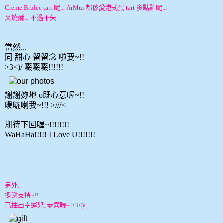
Creme Brulee tart 呢... ArMui 都係愛港式蛋 tart 多點點呢...
叉燒酥... 不過不失
當然...
同 甜心 留留念 啦要~!!
>3<)/ 啜啜啜!!!!!!
謝謝妳地 o既心意喔~!!
暖曬喇我~!!! >///<
期待下回喔~!!!!!!!!
WaHaHa!!!!! I Love U!!!!!!!
﹣﹣﹣﹣﹣﹣﹣﹣﹣﹣﹣﹣﹣﹣﹣﹣﹣﹣﹣﹣﹣﹣﹣﹣﹣﹣﹣﹣﹣﹣﹣﹣
﹣﹣﹣﹣﹣﹣﹣﹣﹣﹣﹣﹣﹣﹣
另外,
多謝支持~!!
已抽出幸運兒, 恭喜曬~ >3<)/