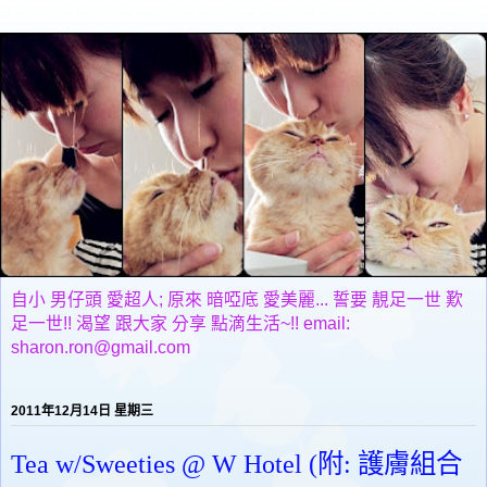
自小 男仔頭 愛超人; 原來 暗啞底 愛美麗... 誓要 靚足一世 歎
足一世!! 渴望 跟大家 分享 點滴生活~!! email:
sharon.ron@gmail.com
2011年12月14日 星期三
Tea w/Sweeties @ W Hotel (附: 護膚組合