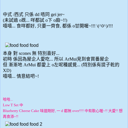
中式 /西式 只係 dd 唔同 gei jer~
(未試過 o既... 咩都試 o下 o麻~!!)
嘻嘻... 食咩都好, 只要一齊食, 都係 o甘開喔~!!! \(^0^)/!!!
本身 對 scones 無 特別喜好...
初時 係因為屋企人愛吃... 所以 ArMui見到會買番屋企
但 漸漸地 ArMui 都愛上 o左呢種感覺... (特別係有提子乾的
XD)
嘻嘻... 情意結吧~!
哈哈...
Low T Set 中
Blueberry Cheese Cake 味道剛好, 一 d 都無 over!!!! 中有軟心喔~!! 大愛!! 想
再食添~!!