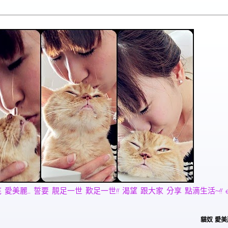
麗... 誓要 靚足一世 歎足一世!! 渴望 跟大家 分享 點滴生活~!! email:
貓奴 愛美