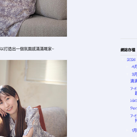
已可以打造出一個氛圍感滿滿嘅家~
網誌存檔
2026
▼
4
►
3
▼
滴
7-
HK
Pe
7-
1
►