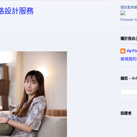
貓奴愛美
內風格設計服務
Promote Y
關於我自
ArMu
檢視我的
貓奴 - Ar
追蹤者