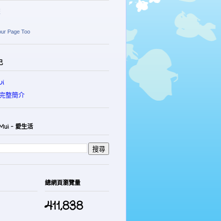
麗
our Page Too
己
i
完整簡介
Mui - 愛生活
總網頁瀏覽量
411,838