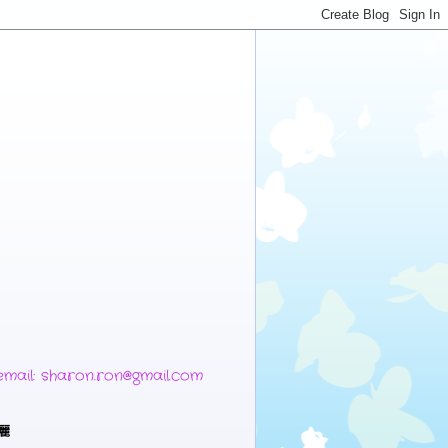
 sharon.ron@gmail.com
麗