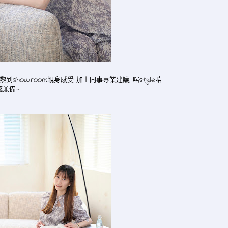
, 黎到showroom親身感受 加上同事專業建議, 啱style啱
感兼備~