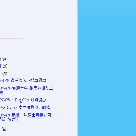
(13)
月
(2)
月
(5)
滴APP 復活節假期搭車優惠
Eleven 45週年🥳 跑馬地復刻主
題店
CONS × PayMe 限時優惠
nta Living 室內風格設計服務
Eleven 延續「味.道出意義」可
持續 蔬果汁
月
(6)