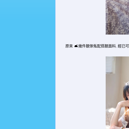
原來 🛋️幾件靚傢俬配搭靚面料, 經