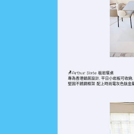
🪑Arthur Slate 板岩餐桌
專為香港蝸居設計, 平日小岩板可收納,
堅固不銹鋼框架 配上時尚電灰色鈦金屬飾面, 