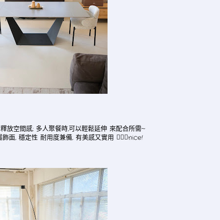
 釋放空間感; 多人聚餐時,可以輕鬆延伸 來配合所需~
穩定性 耐用度兼備, 有美感又實用 💁🏻‍♀️nice!