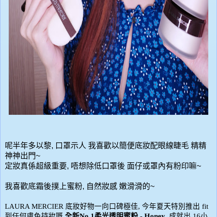
呢半年多以黎
,
口罩示人
我喜歡以簡便底妝配眼線睫毛
精精
神神出門
~
定妝真係超級重要
,
唔想除低口罩後
面仔或罩內有粉印嘛
~
我喜歡底霜後撲上
蜜粉
,
自然妝感
嫩滑滑的
~
LAURA MERCIER
底妝好物一向口碑極佳
,
今年夏天特別推出
fit
到任何膚色持妝嘅
全新
No.1
柔光透明蜜粉
- Honey
,
成就出
16
小