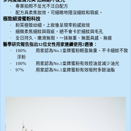
·
專業拍照不反光不泛白配方
·
配方具柔焦妝效，可細緻地隱沒細紋和瑕疵，
極致細滑蜜粉科技
·
粉質極致幼細，上妝後呈現零粉感妝效
·
細緻柔焦細紋與瑕疵，絕不會卡於細紋與毛孔
·
全日持久、嫩滑無瑕，一抹無重、無面具感、無痕
醫學研究報告指出
32
位女性用家連續使用
2
週後：
·
100%
用家認為
No.1
皇牌蜜粉輕盈無重、不卡細紋不致
浮粉
·
100%
用家認為
No.1
皇牌蜜粉有效控油並減少油光
·
97%
用家認為
No.1
皇牌蜜粉有效吸附多餘油脂