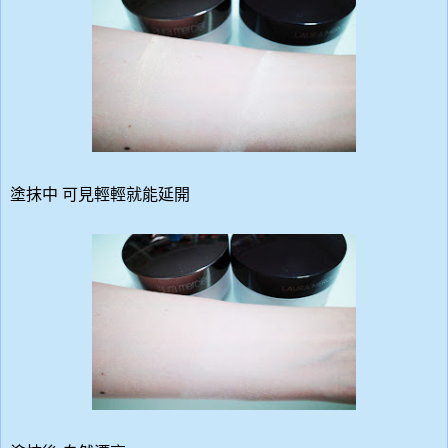
塗抹中
可見輕輕就能延開