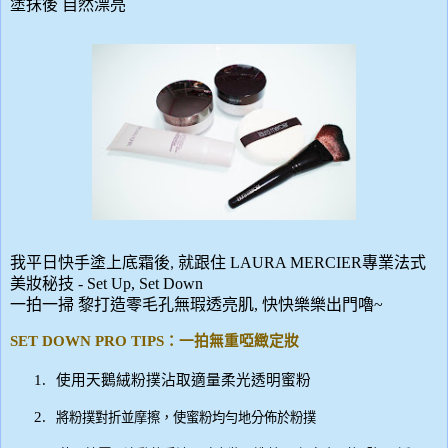
塗抹後
自然漂亮
我平日快手塗上底霜後
就跟住
LAURA MERCIER
專業法式
,
美妝秘技
- Set Up, Set Down
一拍一掃
黎打造零毛孔無瑕透亮肌
,
快快樂樂出門嚕
~
SET DOWN PRO TIPS
：一拍無重啞緻定妝
1.
使用天鵝絨粉撲沾取適量柔光透明蜜粉
2.
將粉撲對折並摩擦，使蜜粉均勻地分佈於粉撲