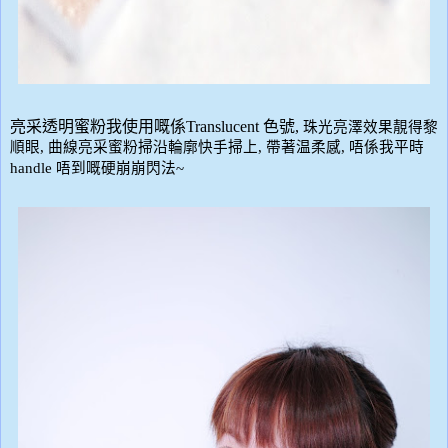
亮采透明蜜粉
我使用嘅係
Translucent
色號
,
珠光亮澤效果靚得黎
順眼
,
曲線亮采蜜粉掃沿輪廓快手掃上
,
帶著温柔感
,
唔係我平時
handle
唔到嘅硬崩崩閃法
~