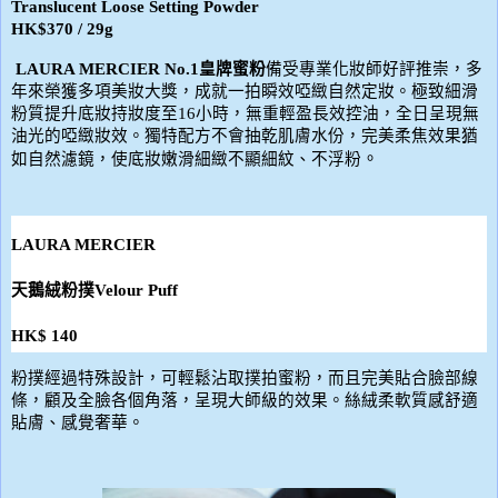
Translucent Loose Setting Powder
HK$370 / 29g
LAURA MERCIER No.1
皇牌蜜粉
備受專業化妝師好評推崇，多
年來榮獲多項美妝大獎，成就一拍瞬效啞緻自然定妝。極致細滑
粉質提升底妝持妝度至
16
小時，無重輕盈長效控油，全日呈現無
油光的啞緻妝效。獨特配方不會抽乾肌膚水份，完美柔焦效果猶
。
如自然濾鏡，使底妝嫩滑細緻不顯細紋、不浮粉
LAURA MERCIER
天鵝絨粉撲
Velour Puff
HK$ 140
粉撲經過特殊設計，可輕鬆沾取撲拍蜜粉，而且完美貼合臉部線
條，顧及全臉各個角落，呈現大師級的效果。絲絨柔軟質感舒適
貼膚、感覺奢華。