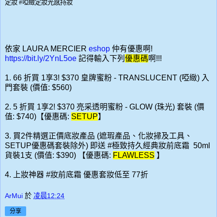
定妝
#
啞緻定妝光感持妝
依家 LAURA MERCIER
eshop
仲有優惠啊!
https://bit.ly/2YnL5oe
記得輸入下列
優惠碼
啊!!!
1. 66 折買 1享3! $370 皇牌蜜粉 - TRANSLUCENT (啞緻) 入
門套裝 (價值: $560)
2. 5 折買 1享2! $370 亮采透明蜜粉 - GLOW (珠光) 套裝 (價
值: $740)【優惠碼:
SETUP
】
3. 買2件精選正價底妝產品 (遮瑕產品、化妝掃及工具、
SETUP優惠碼套裝除外) 即送 #極致持久經典妝前底霜 50ml
貨裝1支 (價值: $390) 【優惠碼:
FLAWLESS
】
4. 上妝神器 #妝前底霜 優惠套妝低至 77折
ArMui
於
凌晨12:24
分享