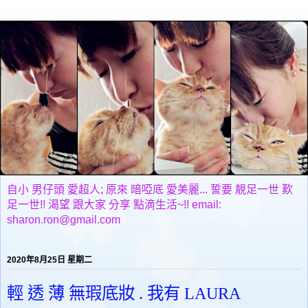
自小 男仔頭 愛超人; 原來 暗啞底 愛美麗... 誓要 靚足一世 歎
足一世!! 渴望 跟大家 分享 點滴生活~!! email:
sharon.ron@gmail.com
2020年8月25日 星期二
輕 透 薄 無瑕底妝 . 我有 LAURA