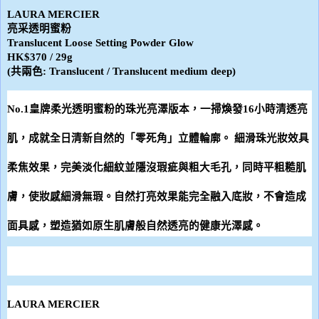
LAURA MERCIER
亮采透明蜜粉
Translucent Loose Setting Powder Glow
HK$370 / 29g
(
共兩色
: Translucent / Translucent medium deep)
No.1
皇牌柔光透明蜜粉的珠光亮澤版本，一掃煥發
16
小時清透亮
肌，成就全日清新自然的「零死角」立體輪廓。
細滑珠光妝效具
柔焦效果，完美淡化細紋並隱沒瑕疵與粗大毛孔，同時平粗糙肌
膚，使妝感細滑無瑕。自然打亮效果能完全融入底妝，不會造成
面具感，塑造猶如原生肌膚般自然透亮的健康光澤感。
LAURA MERCIER