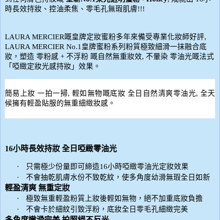
時長效持妝、控油柔焦、零毛孔無瑕肌膚
!!!
LAURA MERCIER
嘅皇牌定妝蜜粉多年來備受專業化妝師好評
,
LAURA MERCIER No.1
皇牌蜜粉系列粉質極致細滑一抹融合底
妝，塑造
零粉感
+
不浮粉
嘅自然無重妝效
,
不暈染
零油光嘅法式
「啞緻定妝光感持妝」效果。
簡易上妝
一拍一掃
,
輕如無物嘅底妝
全日自然清爽零油光
,
全天
候擁有輕盈貼服的無重細緻妝感。
16
小時長效持妝
全日啞緻零油光
·
只需極少份量即可締造
16
小時啞緻零油光定妝效果
·
不會抽乾肌膚水份不致乾紋，使多角度幼滑無瑕全日如新
輕盈清爽
無重定妝
·
極致無重輕盈粉質上妝後輕如無物，絕不加重底妝負擔
·
不會卡於細紋引致浮粉，底妝全日零毛孔細緻完美
多角度嫩滑完美
拍照絕不反光