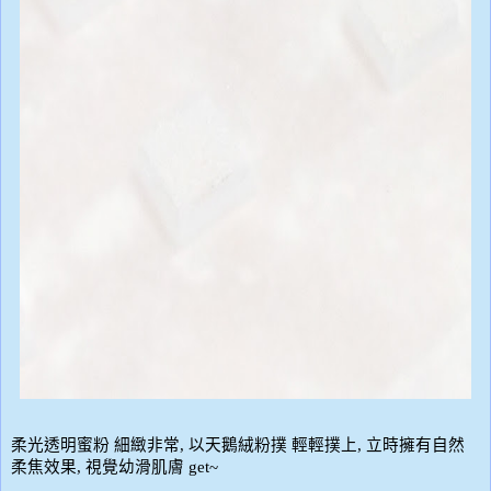
柔光透明蜜粉
細緻非常
,
以天鵝絨粉撲
輕輕撲上
,
立時擁有自然
柔焦效果
,
視覺幼滑肌膚
get~