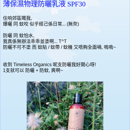
薄保濕物理防曬乳液 SPF30
住响郊區嘅我,
爆曬 同 蚊咬 似乎經己係日常... (無奈)
防曬 同 蚊怕水,
我真係無辦法乖乖並塗啊... T^T
防曬不可不塗 而 蚊貼 / 蚊帶 / 蚊機 又唔夠全面喎, 嗚嗚~
收到 Timeless Organics 呢支防曬我好開心呀!
1支就可以 防曬 + 防蚊, 爽啊~