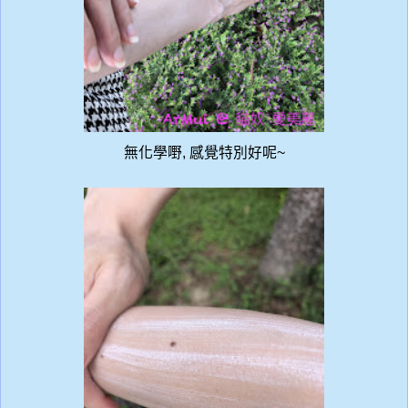
無化學嘢, 感覺特別好呢~