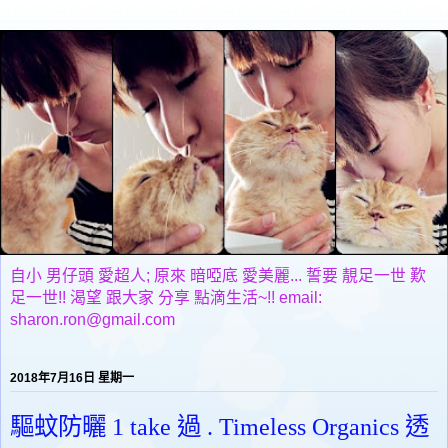
自小 男仔頭 愛超人; 原來 暗啞底 愛美麗... 誓要 靚足一世 歎
足一世!! 渴望 跟大家 分享 點滴生活~!! email:
sharon.ron@gmail.com
2018年7月16日 星期一
驅蚊防曬 1 take 過 . Timeless Organics 透