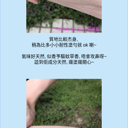
質地比較杰身,
稍為比多小小耐性塗勻就 ok 喇~
氣味好天然, 似香芧驅蚊草香, 唔會攻鼻呀~
諗到佢成分天然, 邊塗邊開心~