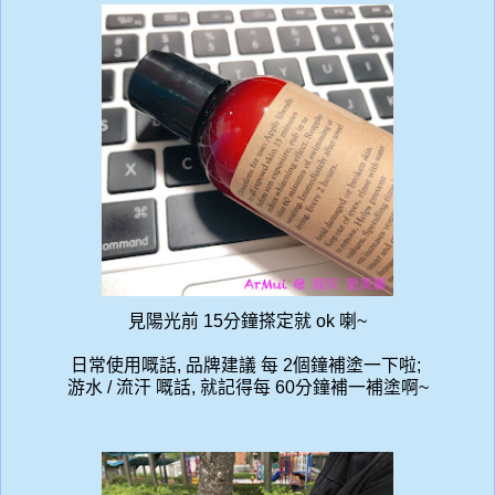
見陽光前 15分鐘搽定就 ok 喇~
日常使用嘅話, 品牌建議 每 2個鐘補塗一下啦;
游水 / 流汗 嘅話, 就記得每 60分鐘補一補塗啊~