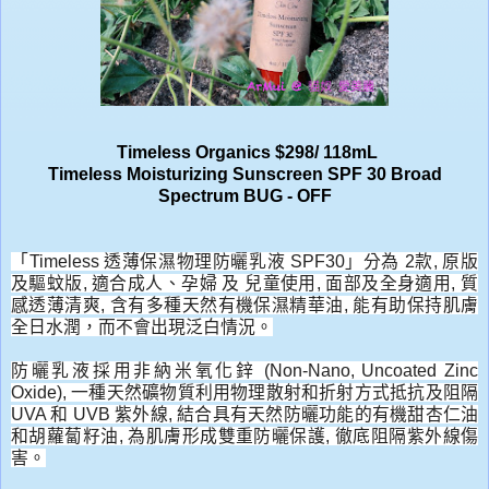
Timeless Organics
$298/ 118mL
Timeless Moisturizing
Sunscreen SPF 30 Broad
Spectrum BUG - OFF
「Timeless 透薄保濕物理防曬乳液 SPF30」分為 2款, 原版
及驅蚊版
,
適合成人、
孕婦 及 兒童使用
,
面部及全身適用
,
質
感透薄清爽
,
含有多種天然有機保濕精華油
,
能有助保持肌膚
全日水潤，
而不會出現泛白情況。
防曬乳液採用非納米氧化鋅 (Non-Nano, Uncoated Zinc
Oxide)
,
一種天然礦物質利用物理散射和折射方式抵抗及阻隔
UVA 和 UVB 紫外線
,
結合具有天然防曬功能的有機甜杏仁油
和胡蘿蔔籽油
,
為肌膚形成雙重防曬保護
,
徹底阻隔紫外線傷
害。