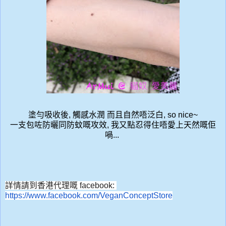
塗勻吸收後, 觸感水潤 而且自然唔泛白, so nice~
一支包咗防曬同防蚊嘅攻效, 我又點忍得住唔愛上天然嘅佢
喎...
詳情請到香
港代理嘅 f
acebook:
https://www.facebook.com/
VeganConceptStore