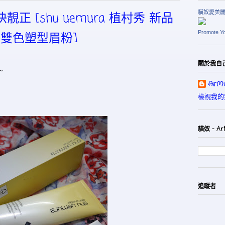
貓奴愛美
靚正 [shu uemura 植村秀 新品
Promote Y
. 雙色塑型眉粉]
關於我自
~
ArMu
檢視我的
貓奴 - Ar
追蹤者