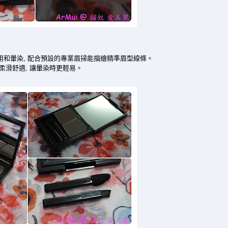
用和暈染, 配合預設的專業眉掃能描繪精準眉型線條。
柔滑舒適, 讓暈染時更輕易。