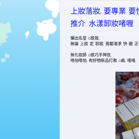
上妝落妝, 要專業 要快
推介: 水漾卸妝啫喱 
懶出名堂 o既我...
無論 上妝 定 卸妝, 我都渴求 快 靚 正
無化妝師 o既巧手神技,
唔怕唔怕, 有好物新品打救 o麻, 嘻嘻...