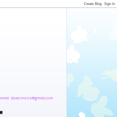
 sharon.ron@gmail.com
麗