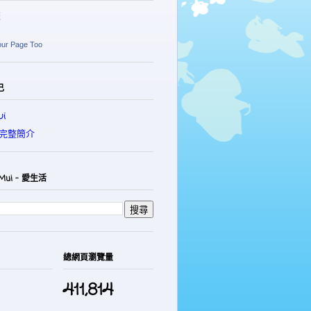
麗
our Page Too
己
i
完整簡介
Mui - 愛生活
總網頁瀏覽量
411,814