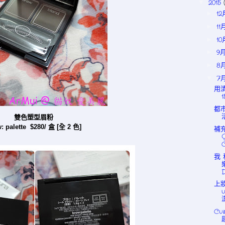
2015
▼
1
►
11
►
1
►
9
►
8
►
7
▼
用清
1
都巿
雙色塑型眉粉
: palette $280/ 盒 [全 2 色]
補
我 
上妝
Cu