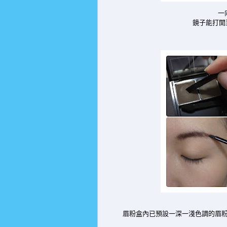
一向
鏡子能打開至 
眉粉盒內已預設一深一淺色調的眉粉,