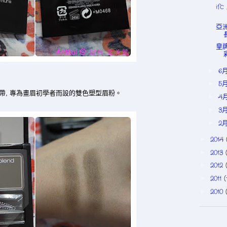
if
亞洲
皇牌
6
►
5
►
攜帶, 專為畫眉初學者而設的雙色塑型眉粉。
4
►
3
►
2
►
2014
►
2013
►
2012
►
2011
(
►
2010
►