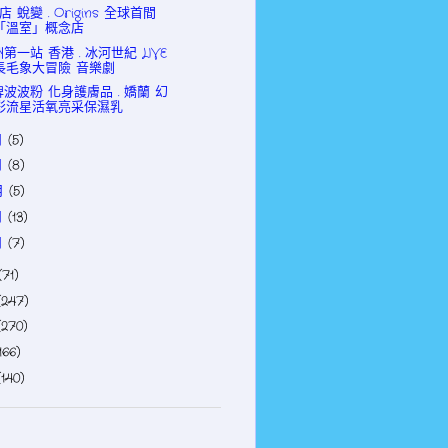
c 店 蛻變 . Origins 全球首間
「溫室」概念店
第一站 香港 . 冰河世紀 LIVE
長毛象大冒險 音樂劇
波波粉 化身護膚品 . 嬌蘭 幻
彩流星活氧亮采保濕乳
月
(5)
月
(8)
月
(5)
月
(13)
月
(7)
(71)
(247)
(270)
166)
(140)