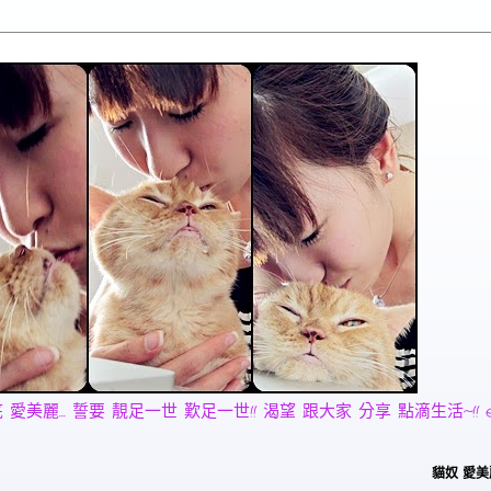
麗... 誓要 靚足一世 歎足一世!! 渴望 跟大家 分享 點滴生活~!! email:
貓奴 愛美