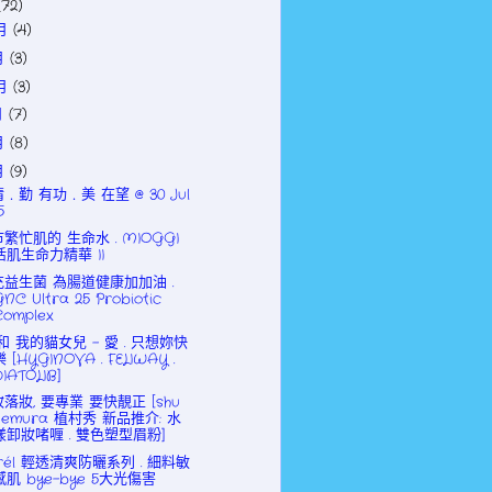
(72)
2月
(4)
月
(3)
0月
(3)
月
(7)
月
(8)
月
(9)
﹒勤 有功﹒美 在望 @ 30 Jul
5
繁忙肌的 生命水 . MIOGGI
活肌生命力精華 II
充益生菌 為腸道健康加加油 .
GNC Ultra 25 Probiotic
Complex
和 我的貓女兒 - 愛 . 只想妳快
樂 [HYGINOVA . FELIWAY .
DIATOLIB]
落妝, 要專業 要快靚正 [shu
uemura 植村秀 新品推介: 水
漾卸妝啫喱 . 雙色塑型眉粉]
rél 輕透清爽防曬系列 . 細料敏
感肌 bye-bye 5大光傷害