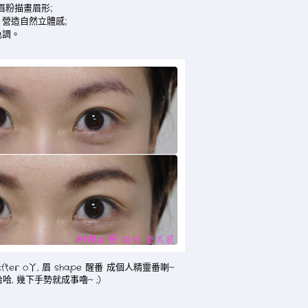
眉粉描畫眉形;
, 營造自然立體感;
開色調。
after o丫, 眉 shape 醒番 成個人精靈番喇~
哈哈, 幾下手勢就成事嚕~ ;)