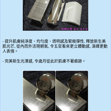
- 提升肌膚純淨度、均勻度、透明感及緊緻彈性, 釋放新生美
肌光芒, 從內而外活現朝氣, 令五官看來更立體動感, 演繹更動
人表情。
- 完美新生光澤感, 令歲月從此於肌膚不著痕跡。