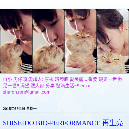
自小 男仔頭 愛超人; 原來 暗啞底 愛美麗... 誓要 靚足一世 歎
足一世!! 渴望 跟大家 分享 點滴生活~!! email:
sharon.ron@gmail.com
2015年6月1日 星期一
SHISEIDO BIO-PERFORMANCE 再生亮