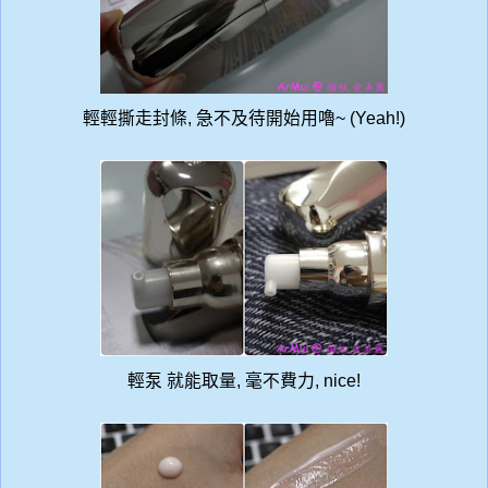
輕輕撕走封條, 急不及待開始用嚕~ (Yeah!)
輕泵 就能取量, 毫不費力, nice!