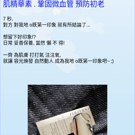
肌精華素​ . 鞏固微血管 預防初老
7 秒,
對方 對我地 o既第一印象 就有所結論了...
想留下好印象!?
日常 妥善保養, 當然 懶 不 得!
一齊 為肌膚 打打氣 注注氧,
就讓 容光煥發 自然動人 成為我地 o既第一印象吧~ ;)