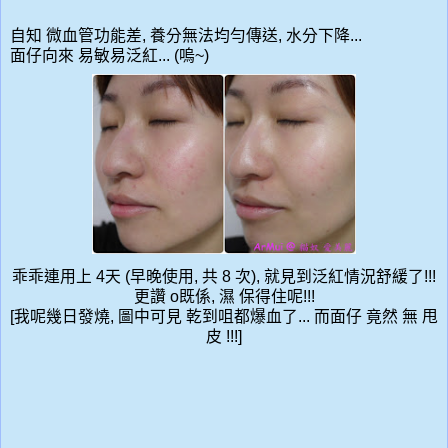
自知 微血管功能差, 養分無法均勻傳送, 水分下降...
面仔向來 易敏易泛紅... (嗚~)
乖乖連用上 4天 (早晚使用, 共 8 次), 就見到泛紅情況舒緩了!!!
更讚 o既係, 濕 保得住呢!!!
[我呢幾日發燒, 圖中可見 乾到咀都爆血了... 而面仔 竟然 無 甩
皮 !!!]