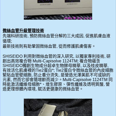
微絲血管升級管理技術
先端科研技術, 預防微絲血管分解的三大成因, 促進肌膚血液
循環;
最新技術則有助鞏固微絲血管, 從而修護肌膚
傷害。
SHISEIDO
利用對微絲血管的深入研究, 以獨家專利技術, 研
創出高效複合物
Multi-Capisolve 1124TM;
複合物蘊含
SHISEIDO
獨創生物成分超卓生物酵母精華, 以及桂皮精華,
有效
活化
肌膚裡的
Tie2
蛋白
*;
Tie2
蛋白令微絲血管的內皮細胞
緊貼血管壁細胞, 防止養分流失, 是營造光澤美肌不可或缺的
元素, 然而它卻會隨增齡而減少。
Multi-Capisolve 1124TM
同
時能激活纖維母細胞
*
、增生膠原、彈性纖維及透明質酸, 營
造更理想體內環境, 賦活更健康的微絲血管。