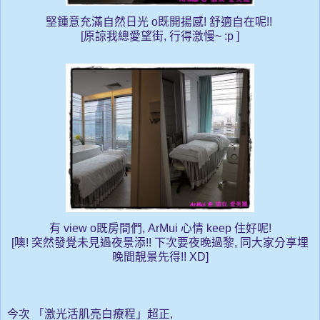
堅鍾意充滿自然日光 o既開揚感! 舒適自在呢!!
[原諒我總愛望街, 行得激慢~ :p ]
有 view o既房間們, ArMui 心情 keep 住好呢!
[噢
! 突然發覺未見過夜景添!! 下次要夜晚過黎, 同大家分享埋
晚間靚景先得!! XD]
今次
「激光活肌亮白療程」超正,