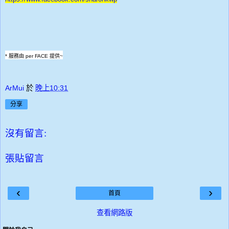
* 服務由 per FACE 提供~
ArMui
於
晚上10:31
分享
沒有留言:
張貼留言
‹
›
首頁
查看網路版