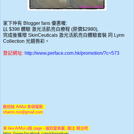
家下仲有 B
logger fans
優惠喔
:
以 $398
體驗
激光活肌亮白療程
(
原價
$2980),
完成後獲贈
SkinCeuticals
激光
活肌亮白體驗
套裝 同
L
ynn
Collection
光鏡唇彩
。
登記網址
:
http://www.perface.com.hk/promotion/?c=573
歡迎給 ArMui 來個電郵:
sharon.ron@gmail.com
來 like ArMui o既 page -
貓奴愛美麗
, 關注 關注吧
:
https://www.facebook.com/sharonkwp