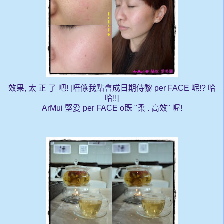
效果, 太 正 了 吧! [唔係我點會成日期侍黎 per FACE 呢!? 哈
哈!!]
ArMui 堅愛 per FACE o既 "柔 . 高效" 喔!