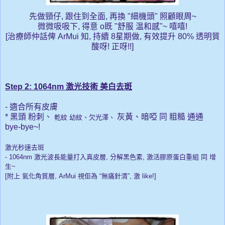
先做頸仔, 跟住到全面, 再換 "細機頭" 照顧眼周~
微微吸吸下, 得意 o既 "舒服
温和感"~ 嘻嘻!
[治療師仲話俾 ArMui 知, 持續 8星期做, 有效提升 80% 透明質
酸呀! 正呀!!
]
Step 2: 1064nm 激光技術 美白去斑
- 適合所有皮膚
* 黑頭 粉刺、
灰黃、暗啞 同 粗糙 通通
乾紋 幼紋、欠光澤、
bye-bye~!
激光秒速去斑
- 1064nm 激光波長能量打入真皮層, 分解黑色素, 激活膠原蛋白重組 同 增
生~
[附上 氣化角質層, ArMui 視佢為 “無痛針清”, 激 like!
]