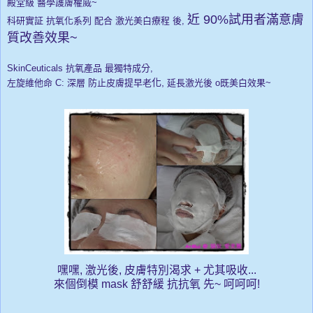
殿堂級 醫學護膚權威~
近
90%試用者滿意膚
科研實証 抗氧化系列 配合 激光美白療程 後,
質改善
效果~
SkinCeuticals 抗氧產品 最獨特成分,
化,
左旋維他命 C: 深層 防止皮膚提早老
延長激光後
o既美白效
果~
嘿嘿, 激光後, 皮膚特別渴求 + 尤其吸收...
來個倒模 mask 舒舒緩 抗抗氧 先~ 呵呵呵!