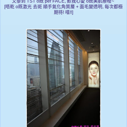
又
黎到 TST o既 per FACE, 歎我心愛 o既美肌療程~
[唔乾 o既激光 去斑 順手氣化角質層 + 面毛變透明, 每次都極
期待!
嘻!!
]