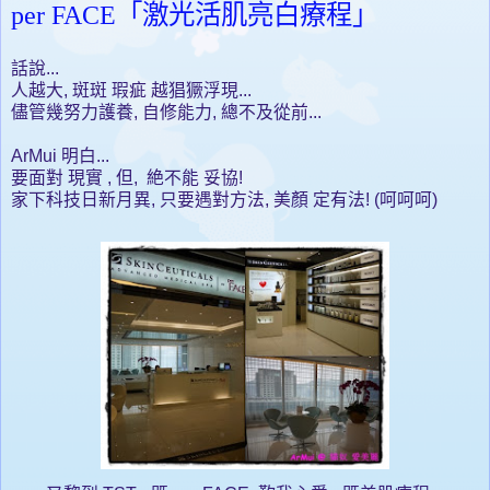
per FACE「激光活肌亮白療程」
話說...
人越大, 斑斑 瑕疵 越猖獗浮現...
儘管幾努力護養, 自修能力, 總不及從前...
ArMui 明白...
要面對
現實
, 但, 絶不能 妥協!
家下科技日新月異, 只要遇對方法, 美顏 定有法! (呵呵呵)