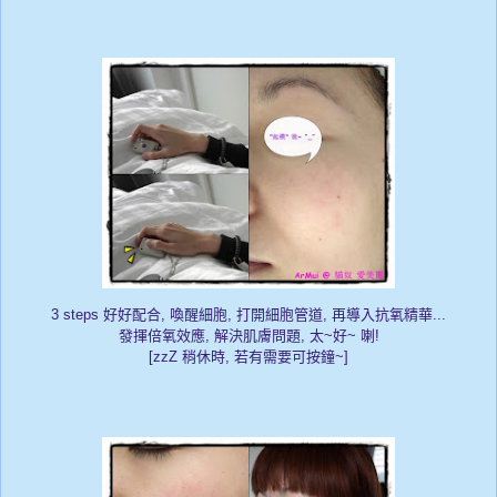
3 steps 好好配合,
喚醒細胞, 打開細胞管道, 再導入抗氧精華...
發揮倍氧效應, 解決肌膚問題, 太
~好~ 喇!
[zzZ 稍休時, 若有需要可按鐘~]