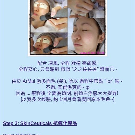
配合 凍風, 全程 舒適 零痛感!
全程安心, 只會聽到 微微 “之之達達達” 聲而已~
由於
ArMui 激多面毛 (哭!), 所以 過程中帶點 "lor" 味~
不過, 其實係爽的~ :p
因為 ... 療程後 全變為透明, 剔透白淨感大大提昇!
[以我多次經驗, 約 1個月會漸變回原本毛色~
]
Step 3: SkinCeuticals 抗氧化產品