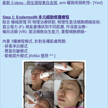
嶄新 3 steps - 保住濕咁美白去斑
, arm 曬我呢個乾怪~ [Yes!]
Step 1: Endermolift 多元細胞修護療程
結合 機械原理 同 物理治療研創, 物理性激活細胞網絡技術:
直立吸力 (F): 將能量傳送到不同肌層, 作深度治療~
橫向活瓣 (VB): 激活細胞自生能力, 重整細胞網絡~
內置
3種
療程模式,
針對各種肌膚問題:
- 排毒淨白模式
- 豐盈抗皺模式
- 緊緻提升模式 [ArMui 選用 ^^ ]