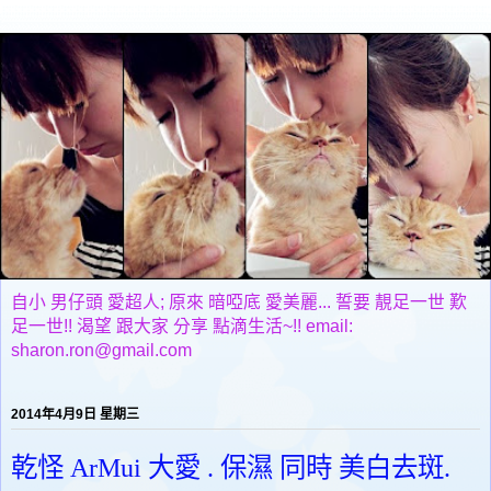
自小 男仔頭 愛超人; 原來 暗啞底 愛美麗... 誓要 靚足一世 歎
足一世!! 渴望 跟大家 分享 點滴生活~!! email:
sharon.ron@gmail.com
2014年4月9日 星期三
乾怪 ArMui 大愛 . 保濕 同時 美白去斑.