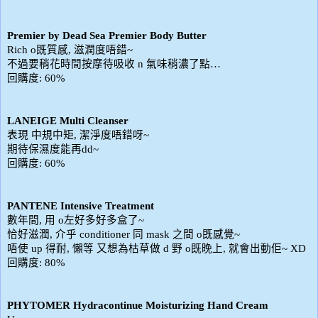
Premier by Dead Sea Premier Body Butter
既質感
滋潤度唔錯
Rich o
,
~
不過要稍花時間按摩待吸收
氣味稍濃了點
n
…
回購度
: 60%
LANEIGE Multi Cleanser
表現
中規中矩
潔淨度唔錯呀
,
~
期待保濕度能再
dd~
回購度
: 60%
PANTENE Intensive Treatment
數年間
用
左好多好多盒了
,
o
~
恰好滋潤
介乎
同
之間
既感覺
,
conditioner
mask
o
~
唔使
得耐
懶等
又想為枯草做
野
既晚上
就會出動佢
up
,
d
o
,
~ XD
回購度
: 80%
PHYTOMER Hydracontinue Moisturizing Hand Cream