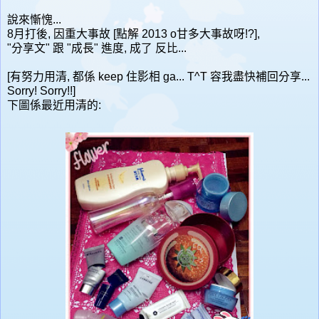
說來慚愧...
8月打後, 因重大事故 [點解 2013 o甘多大事故呀!?],
"分享文" 跟 "成長" 進度, 成了 反比...
[有努力用清, 都係 keep 住影相 ga... T^T 容我盡快補回分享...
Sorry! Sorry!!]
下圖係最近用清的: