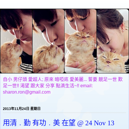
自小 男仔頭 愛超人; 原來 暗啞底 愛美麗... 誓要 靚足一世 歎
足一世!! 渴望 跟大家 分享 點滴生活~!! email:
sharon.ron@gmail.com
2013年11月24日 星期日
用清﹒勤 有功﹒美 在望 @ 24 Nov 13