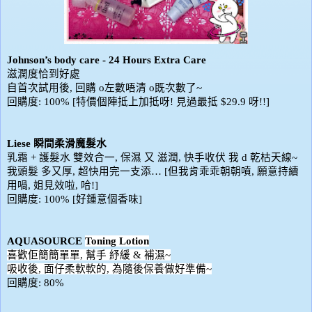
Johnson’s body care
- 24 Hours Extra Care
滋潤度恰到好處
自首次試用後
回購
左數唔清
既次數了
,
o
o
~
回購度
特價個陣抵上加抵呀
見過最抵
呀
: 100% [
!
$29.9
!!]
Liese
瞬間柔滑魔髮水
乳霜
+
護髮水
雙效合一
,
保濕
又
滋潤
,
快手收伏
我
d
乾枯天線
~
我頭髮
多又厚
,
超快用完一支添
… [
但我肯乖乖朝朝噴
,
願意持續
用喎
,
姐見效啦
,
哈
!]
回購度
好鍾意個香味
: 100% [
]
AQUASOURCE
Toning Lotion
喜歡佢簡簡單單
,
幫手
紓緩
&
補濕
~
吸收後
,
面仔柔軟軟的
,
為隨後保養做好準備
~
回購度
: 80%