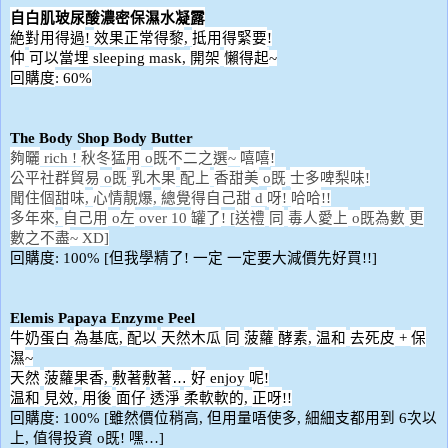
自白肌玻尿酸濃密保濕水凝露
絶對用得過
效果正常得黎
抵用得緊要
!
,
!
仲
可以當埋
開架
懶得起
sleeping mask,
~
回購度
: 60%
The Body Shop Body Butter
夠曬
秋冬猛用
既不二之選
嘻嘻
rich !
o
~
!
公平社群貿易
既
乳木果
配上
香甜美
既
士多啤梨味
o
o
!
聞住個甜味
心情靚爆
總覺得自己甜
呀
哈哈
,
,
d
!
!!
多年來
自己用
左
罐了
送禮
同
毒人愛上
既為數
更
,
o
over 10
! [
o
數之不盡
~ XD]
回購度
但我學精了
一定
一定要大減價先好買
: 100% [
!
!!]
Elemis Papaya Enzyme Peel
牛奶蛋白
為基底
配以
天然木瓜
同
菠蘿
酵素
温和
去死皮
保
,
,
+
濕
~
天然
菠蘿果香
敷著敷著
好
呢
,
…
enjoy
!
温和
見效
用後
面仔
透淨
柔軟軟的
正呀
,
,
!!
回購度
雖然價位稍高
但用量唔使多
細細支都用到
次以
: 100% [
,
,
6
上
值得投資
既
嘿
,
o
!
…]