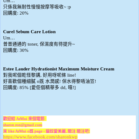
Um…
只係我無耐性慢慢按摩等吸收
~ :p
回購度
: 20%
Curel Sebum Care Lotion
Um…
普普通通的
保濕度有待提升
toner,
~
回購度
: 30%
Estee Lauder Hydrationist Maximum Moisture Cream
對我呢個乾怪黎講
好用呀呢條
,
line!
好喜歡個種細膩
既
水潤感
保水得黎唔油笠
o
!
!
回購度
愛佢個精華多
嘻
: 85% [
dd,
!]
歡迎給 ArMui 來個電郵:
sharon.ron@gmail.com
:
來 like ArMui o既 page -
貓奴愛美麗
, 關注 關注吧
https://www.facebook.com/sharonkwp