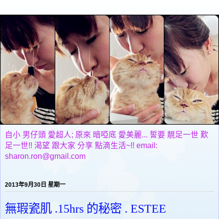
自小 男仔頭 愛超人; 原來 暗啞底 愛美麗... 誓要 靚足一世 歎
足一世!! 渴望 跟大家 分享 點滴生活~!! email:
sharon.ron@gmail.com
2013年9月30日 星期一
無瑕瓷肌 .15hrs 的秘密 . ESTEE