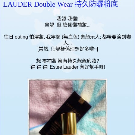
LAUDER Double Wear 持久防曬粉底
我認 我懶!
貪靚 但 總係懶補妝...
往日 outing 怕溶妝, 我寧願 (無血色) 素顏示人; 都唔要溶到嚇
人...
[當然, 化靚梗係理想好多啦~]
想 零補妝 擁有持久靚靚底妝?
得 得 得! Estee Lauder 有好幫手呀!