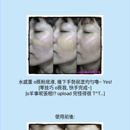
水感重 o既粉底液, 幾下手勢就塗均勻嚕~ Yes!
[零技巧 o既我, 快手完成~]
[o羊事呢張相!? upload 完怪得很 T^T...]
使用前後: