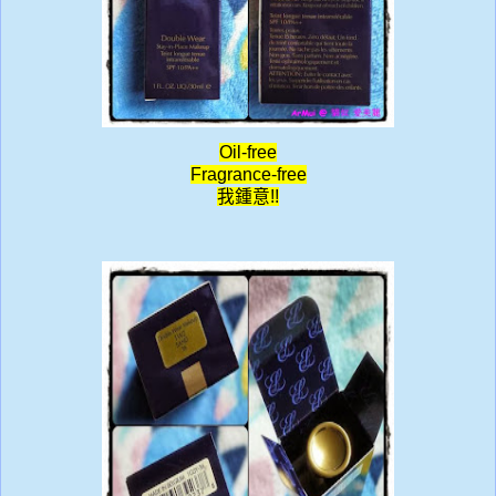
Oil-free
Fragrance-free
我鍾意!!