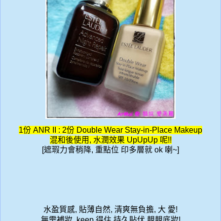
1份 ANR II : 2份
Double Wear Stay-in-Place Makeup
混和後使用, 水潤效果 UpUpUp 呢!!
[遮瑕力會稍降, 重點位 印多層就 ok 喇~]
水盈質感
貼薄自然
清爽無負擔
大
愛
,
,
,
!
無需補妝
得住
持久貼伏
靚靚底妝
, keep
!