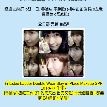
經過
出曬汗
既一日
零補妝
零脫妝
相中正正係
陪
左我
o
,
! (
o
十幾個鐘
既底妝
o
)
全日都
亮麗
自然
!!
有 Estee Lauder Double Wear Stay-in-Place Makeup SPF
10 PA++ 作伴~
[
零補妝]
瘋狂工作
(汗 乾完又出 出完又乾) 十幾個鐘後, 都無
懼 (猛)自拍~ 哈哈!!