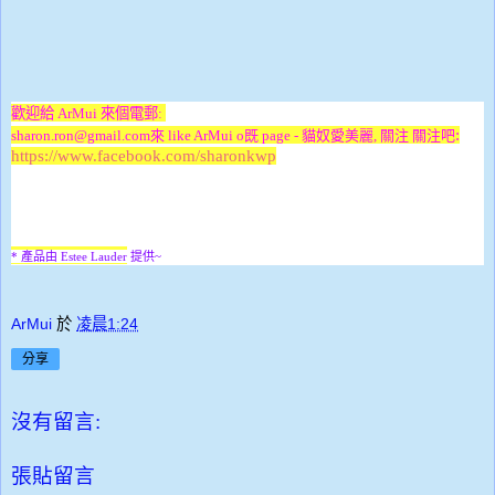
歡迎給 ArMui 來個電郵:
:
sharon.ron@gmail.com
來 like ArMui o既 page -
貓奴愛美麗
, 關注 關注吧
https://www.facebook.com/sharonkwp
* 產品由 Estee Lauder
提供~
ArMui
於
凌晨1:24
分享
沒有留言:
張貼留言