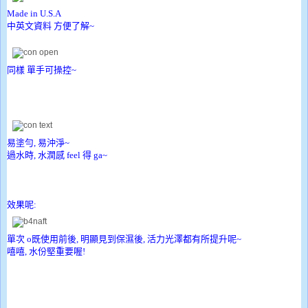
Made in U.S.A
中英文資料 方便了解~
同樣 單手可操控~
易塗勻, 易沖淨~
過水時, 水潤感 feel 得 ga~
效果呢:
單次 o既使用前後, 明顯見到保濕後, 活力光澤都有所提升呢~
嘻嘻, 水份堅重要喔!