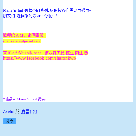
Mane 'n Tail
有著不同系列, 以便按各自需要而選用~
朋友們, 邊個系列最 arm 你呢~!?
歡迎給 ArMui 來個電郵:
sharon.ron@gmail.com
:
來 like ArMui o既 page -
貓奴愛美麗
, 關注 關注吧
https://www.facebook.com/sharonkwp
Mane 'n Tail
* 產品由
提供~
ArMui
於
凌晨1:21
分享