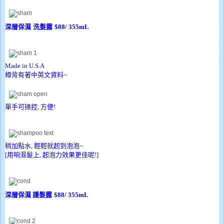
深層保濕
洗髮露
$88/ 355mL
Made in U.S.A
樽背有著中英文資料~
單手可操控, 方便!
稍加點水, 輕輕就起到泡泡~
[用响濕髮上, 起泡力效果更佳呢!]
深層保濕 護
髮露
$88/ 355mL