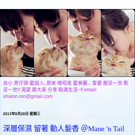
自小 男仔頭 愛超人; 原來 暗啞底 愛美麗... 誓要 靚足一世 歎
足一世!! 渴望 跟大家 分享 點滴生活~!! email:
sharon.ron@gmail.com
2013年8月28日 星期三
深層保濕 留著 動人髮香 ＠Mane 'n Tail