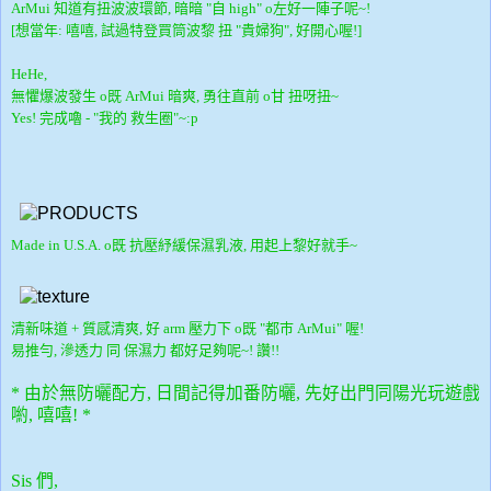
ArMui 知道有扭波波環節, 暗暗 "自 high" o左好一陣子呢~!
[想當年: 嘻嘻, 試過特登買筒波黎 扭 "貴婦狗", 好開心喔!]
HeHe,
無懼爆波發生 o既 ArMui 暗爽, 勇往直前 o甘 扭呀扭~
Yes! 完成嚕 - "我的 救生圈"~:p
Made in U.S.A. o既 抗壓紓緩保濕乳液, 用起上黎好就手~
清新味道 + 質感清爽, 好 arm 壓力下 o既 "都巿 ArMui" 喔!
易推勻, 滲透力 同 保濕力 都好足夠呢~! 讚!!
* 由於無防曬配方, 日間記得加番防曬, 先好出門同陽光玩遊戲
喲, 嘻嘻! *
Sis 們,