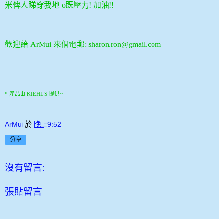
米俾人睇穿我地 o既壓力! 加油!!
歡迎給 ArMui 來個電郵:
sharon.ron@gmail.com
* 產品由
KIEHL'S
提供~
ArMui
於
晚上9:52
分享
沒有留言:
張貼留言