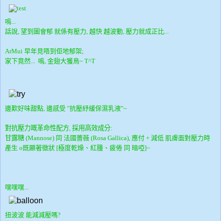
嗚...
話說, 望到圖會郁 就係有壓力, 越快 越波動, 壓力就成正比...
ArMui 早年見唔到佢地郁架;
家下竟然... 嗚, 金翅大獲鳥~
T^T
邊歎好味甜點, 邊感受 "抗壓紓緩保濕乳液"~
對抗壓力嘅革命性配方, 採用
高效成分:
同 法國薔薇
甘露糖
(Mannose)
(Rosa Gallica),
應付 + 減低
肌膚面對壓力時
產生 o既顯著徵狀 [極度乾燥、紅腫、疲倦 同 暗啞]~
嘿嘿嘿...
扭波波 能減減壓嗎?