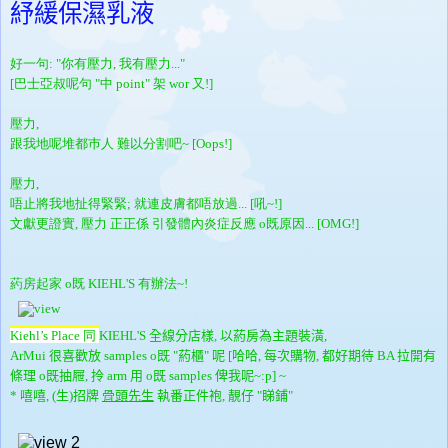
紓緩保濕乳液
好一句: "你有壓力, 我有壓力..."
[巴士亞叔呢句 "中 point" 架 wor 又!]
壓力,
跟我地呢堆都巿人 難以分割吧~ [Oops!]
壓力,
唔止將我地扯得緊緊; 就連皮膚都唔放過... [吼~!]
文獻更證實, 壓力 正正係 引發體內炎症反應 o既原因... [OMG!]
葯房起家 o既 KIEHL'S 有辦法~!
Kiehl’s Place
同
KIEHL'S 全線分店樣, 以葯房為主題裝潢,
ArMui 很喜歡放 samples o既 "葯櫃" 呢 [哈哈, 每次購物, 都好期待 BA 拉開有
條理 o既抽屜, 拎 arm 用 o既 samples 俾我呢~:p] ~
* 嘻嘻, (生)招牌
骨頭先生
執番正件袍, 靚仔 "睇鋪"