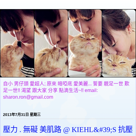
自小 男仔頭 愛超人; 原來 暗啞底 愛美麗... 誓要 靚足一世 歎
足一世!! 渴望 跟大家 分享 點滴生活~!! email:
sharon.ron@gmail.com
2013年7月31日 星期三
壓力 . 無礙 美肌路 @ KIEHL&#39;S 抗壓