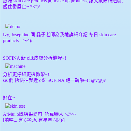
放滿 skin care products 同 make up products, 讓大家細細體驗,
靚住番屋企~ *3*)/
Ivy, Josephine 同 晶子老師為我地詳細介紹 冬日 skin care
products~ ^v^)/
SOFINA 新 o既皮膚分柝機喔~!
分柝更仔細更透徹架~!!
sis 們 快快往就近 o既 SOFINA 跑一轉啦~!! @v@)v
好在~
ArMui o既結果尚可, 唔算嚇人 >///<~
[嘻嘻... 有 8字頭, 有星星 ^0^)/]