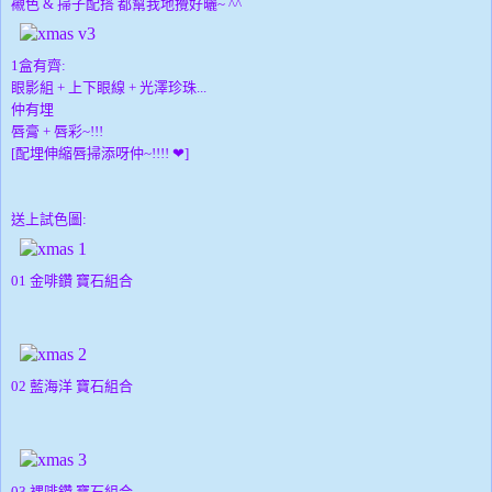
襯色 & 掃子配搭 都幫我地攪好曬~ ^^
1盒有齊:
眼影組 + 上下眼線 + 光澤珍珠...
仲有埋
唇膏 + 唇彩~!!!
[配埋伸縮唇掃添呀仲~!!!!
❤
]
送上試色圖:
01 金啡鑽 寶石組合
02 藍海洋 寶石組合
03 裸
啡鑽
寶石組合