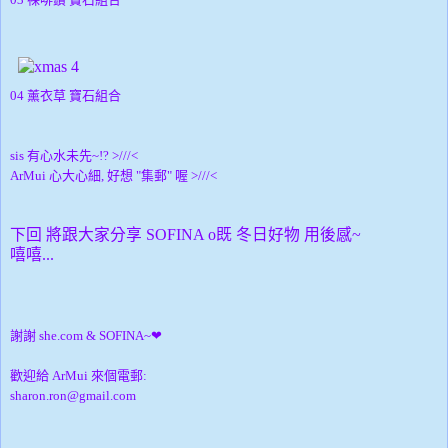
04 薰衣草
寶石組合
sis 有心水未先~!? >///<
ArMui 心大心細, 好想 "集郵" 喔 >///<
下回 將跟大家分享 SOFINA o既 冬日好物 用後感~
嘻嘻...
謝謝 she.com & SOFINA~
❤
歡迎給 ArMui 來個電郵:
sharon.ron@gmail.com