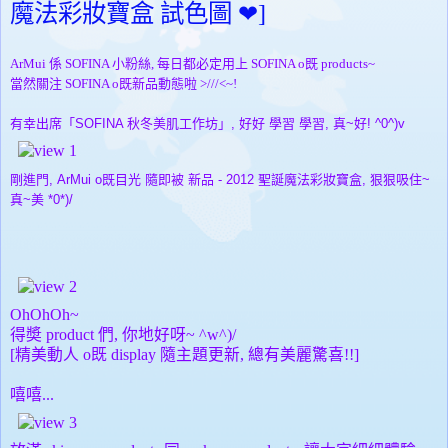
魔法彩妝寶盒 試色圖 ❤]
ArMui 係 SOFINA 小粉絲, 每日都必定用上 SOFINA o既 products~
當然關注 SOFINA o既新品動態啦 >///<~!
有幸出席「SOFINA 秋冬美肌工作坊」, 好好 學習 學習, 真~好! ^0^)v
剛進門, ArMui o既目光 隨即被 新品 - 2012 聖誕魔法彩妝寶盒, 狠狠吸住~
真~美 *0*)/
OhOhOh~
得奬 product 們, 你地好呀~ ^w^)/
[精美動人 o既 display 隨主題更新, 總有美麗驚喜!!]
嘻嘻...