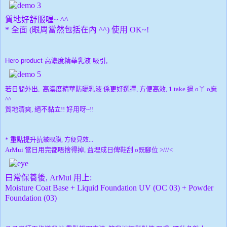
質地好舒服喔~ ^^
* 全面 (眼周當然包括在內 ^^) 使用 OK~!
Hero product 高濃度精華乳液 吸引,
若日間外出, 高濃度精華
防曬
乳液 係更好選擇, 方便高效, 1 take 過 o丫 o麻
^^
質地清爽, 絕不黏立!! 好用呀~!!
* 重點提升抗
皺眼膜, 方便見效...
ArMui 當日用完都唔捨得掉, 益埋成日俾鞋刮 o既腳位 >///<
曰常保養後, ArMui 用上:
Moisture Coat Base + Liquid Foundation UV (OC 03) + Powder
Foundation (03)