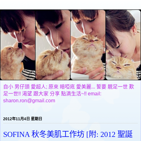
自小 男仔頭 愛超人; 原來 暗啞底 愛美麗... 誓要 靚足一世 歎
足一世!! 渴望 跟大家 分享 點滴生活~!! email:
sharon.ron@gmail.com
2012年11月4日 星期日
SOFINA 秋冬美肌工作坊 [附: 2012 聖誕