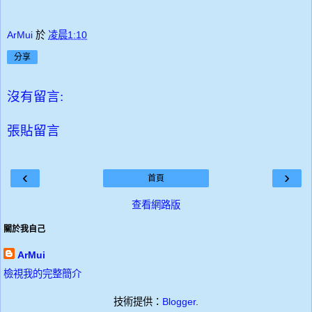
ArMui
於
凌晨1:10
分享
沒有留言:
張貼留言
‹
›
首頁
查看網路版
關於我自己
ArMui
檢視我的完整簡介
技術提供：
Blogger
.