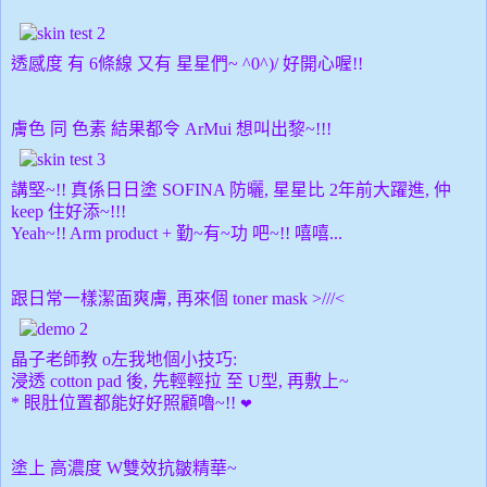
透感度 有 6條線 又有 星星們~ ^0^)/ 好開心喔!!
膚色 同 色素 結果都令 ArMui 想叫出黎~!!!
講堅~!! 真係日日塗 SOFINA 防曬, 星星比 2年前大躍進, 仲
keep 住好添~!!!
Yeah~!! Arm product + 勤~有~功 吧~!! 嘻嘻...
跟日常一樣潔面爽膚, 再來個 toner mask >///<
晶子老師教 o左我地個小技巧:
浸透 cotton pad 後, 先輕輕拉 至 U型, 再敷上~
* 眼肚位置都能好好照顧嚕~!!
❤
塗上 高濃度 W雙效抗皺精華~