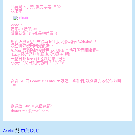
只要幾下手勢, 就完事嚕~!! Yo~!
效果呢~!?
Wow~!
猛吧~!! 猛吧~!!!
微量就夠勻毛孔暴現位置~!
毛孔收斂 o左!! 無得再 hill 張 v(@w@)v Wahaha!!!!
泛紅情況都稍稍減低添~!
ArMui 喜歡防曬後使用
Z-PORE™
毛孔瞬間細緻霜~
[Lazy 怪當然無加粉底/ 碎粉啦~ 呵!]
一整日都 keep 住啞緻幼嫩, 嘻嘻...
'仿天生' 又出動成功喇~!! \(^0^)/
謝謝 BL 同 GoodSkinLabs~
❤
嘿嘿...
毛孔們, 我會努力收伏你地架
~!!!
歡迎給 ArMui 來個電郵:
sharon.ron@gmail.com
ArMui
於
中午12:11