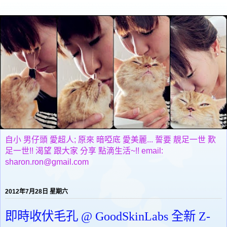
自小 男仔頭 愛超人; 原來 暗啞底 愛美麗... 誓要 靚足一世 歎
足一世!! 渴望 跟大家 分享 點滴生活~!! email:
sharon.ron@gmail.com
2012年7月28日 星期六
即時收伏毛孔 @ GoodSkinLabs 全新 Z-