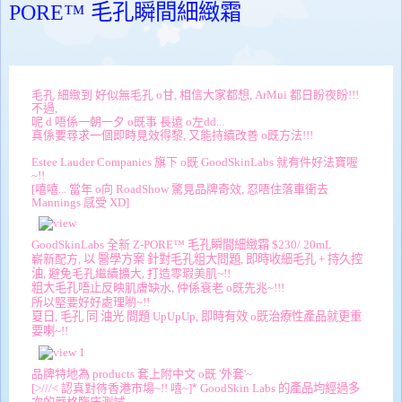
PORE™ 毛孔瞬間細緻霜
毛孔 細緻到 好似無毛孔 o甘, 相信大家都想, ArMui 都日盼夜盼!!!
不過,
呢 d 唔係一朝一夕 o既事 長遠 o左dd...
真係要尋求一個即時見效得黎, 又能持續改善 o既方法!!!
Estee Lauder Companies 旗下 o既 GoodSkinLabs 就有件好法寶喔
~!!
[嘻嘻... 當年 o向 RoadShow 驚見品牌奇效, 忍唔住落車衝去
Mannings 感受 XD]
GoodSkinLabs 全新
Z-PORE™
毛孔瞬間細緻霜 $230/ 20mL
嶄新配方,
以 醫學方案 針對毛孔粗大問題
,
即時收細毛孔 + 持久控
油
,
避免毛孔繼續擴大, 打造
零瑕美肌~!!
粗大毛孔唔止
反映肌膚缺水, 仲係
衰老 o既先兆~!!!
所以堅要好好處理喲~!!
夏日,
毛孔 同 油光 問題 UpUpUp,
即時有效 o既治療性產品就更重
要喇~!!
品牌特地為 products 套上附中文 o既 '外套'~
[>///< 認真對待香港巿場~!! 嘻~]
*
GoodSkin Labs
的產品均經過多