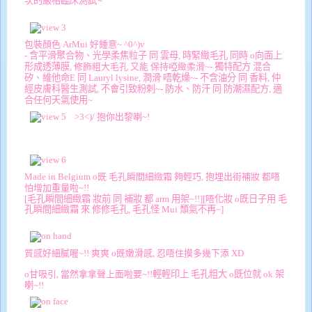
次的嚴格臨床測試
~
包裝顏色 ArMui 好鍾意~ ^0^)v
- 含平滑聚合物、光學柔焦粒子 同 雲母,
時緊緻毛孔
同時 o向面上
形成透薄膜,
修飾粗大毛孔 又能
保持啞緻柔滑~
- 獨特配方 混合
矽
、維他命
E 同
Lauryl lysine,
潤滑 唔乾燥~
- 不含油分 同 香料, 仲
經皮膚科醫生測試,
不會引致粉刺~
- 防水、防汗 同 防潮濕配方,
適
合
任何天氣使用~
>3<)/ 抱你出黎喇~!
Made in Belgium o既 毛孔瞬間細緻霜 夠輕巧, 抱埋出街補妝 都唔
怕增加重量啦~!!
[
毛孔瞬間細緻霜
妝前 同 補妝 都 arm 用架~!!]
[唔
化妝 o既日子用
毛
孔瞬間細緻霜 來 修修毛孔, 毛孔怪 Mui 頹氣不再~]
質感好細膩喔~!!
爽爽 o既嫩滑感, 忍唔住摸多幾下添 XD
o甘吸引, 當然拿拿聲上面啦要~!!
輕輕印上
毛孔粗大 o既位就 ok 架
喇~!!