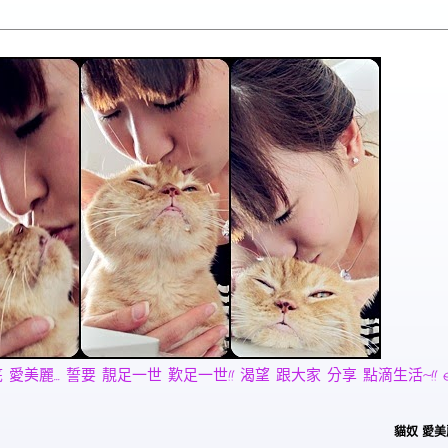
麗... 誓要 靚足一世 歎足一世!! 渴望 跟大家 分享 點滴生活~!! email:
貓奴 愛美