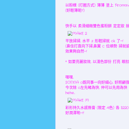
以粉樸 (打圈方式) 薄薄 塗上 Promavi
(好輕薄呢!!)
快手以 柔滑細緻雙色蜜粉餅 定定妝 就 ok 曬
平放掃掃, 水平 z 形輕掃就 ok 了~!
(鼻住打直向下掃,鼻翼 c 位順勢 掃就掂嚕
效果夠自然~!
* 如要亮麗妝效, 以淺色部份 打亮 眼肚
嘿嘿...
SOFINA o既同事一向好細心, 好照顧
今次除 o左先睹為快, 仲可以先用為快 
hehe...
彩形持久水感唇膏 (限定 4色) 各 $220
好潤澤喲~!!