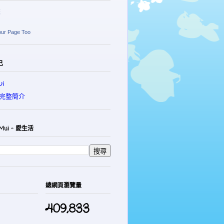
麗
our Page Too
己
i
完整簡介
Mui - 愛生活
總網頁瀏覽量
409,833