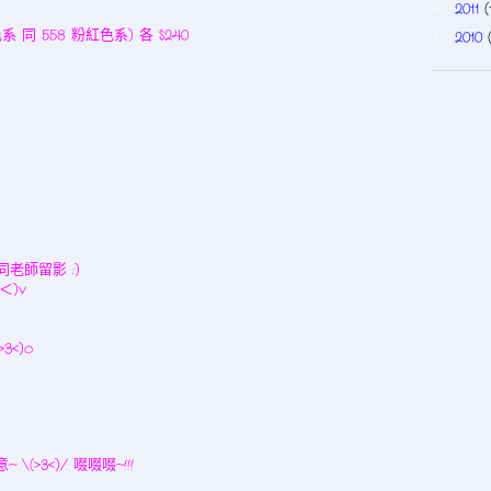
2011
(
►
 同 558 粉紅色系) 各 $240
2010
►
 同老師留影 :)
＜)v
<)o
 \(>3<)/ 啜啜啜~!!!