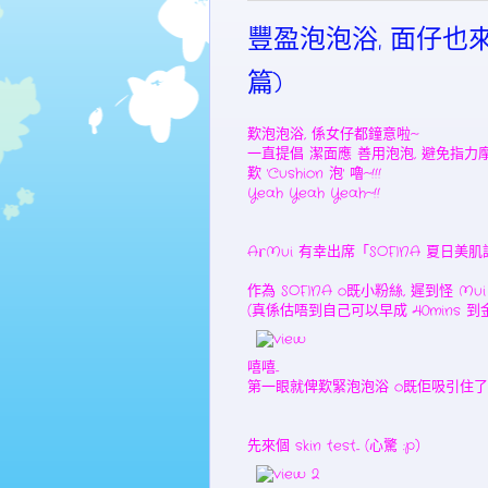
豐盈泡泡浴, 面仔也來歎
篇)
歎泡泡浴, 係女仔都鐘意啦~
一直提倡 潔面應 善用泡泡, 避免指力摩擦
歎 'Cushion 泡' 嚕~!!!
Yeah Yeah Yeah~!!
ArMui 有幸出席「SOFINA 夏日美肌護理工
作為 SOFINA o既小粉絲, 遲到怪 M
(真係估唔到自己可以早成 40mins 到金
嘻嘻...
第一眼就俾歎緊泡泡浴 o既佢吸引住了~ 
先來個 skin test... (心驚 :p)