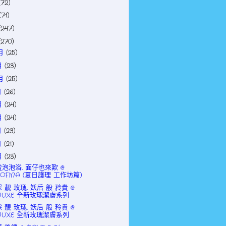
(72)
(71)
(247)
(270)
2月
(25)
月
(23)
0月
(25)
月
(26)
月
(24)
月
(24)
月
(23)
月
(21)
月
(23)
泡泡浴, 面仔也來歎 @
SOFINA (夏日護理 工作坊篇)
 靚 玫瑰, 妖后 般 矝貴 @
NUXE 全新玫瑰潔膚系列
 靚 玫瑰, 妖后 般 矝貴 @
NUXE 全新玫瑰潔膚系列