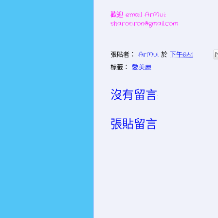
歡迎 email ArMui:
sharon.ron@gmail.com
張貼者：
ArMui
於
下午6:41
標籤：
愛.美麗
沒有留言:
張貼留言