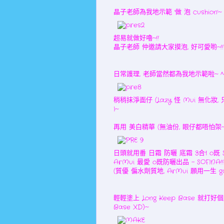
晶子老師為我地示範 '做 泡 cushion'~
超易就做好嚕~!!
晶子老師 仲邀請大家摸泡, 好可愛喲~!!
日常護理, 老師當然都為我地示範啦~ ^
稍稍抹淨面仔 (Lazy 怪 Mui 無化妝,
I~
再用 美白精華 (無油份, 眼仔都唔怕架~!
日頭就用番 日霜 防曬 底霜 3合1 o既 Sof
ArMui 最愛 o既防曬出品 - SOFINA!!
(質優 偏水劑質地, ArMui 願用一生 ga!
輕輕塗上 Long Keep Base 就打好個
Base XD)~