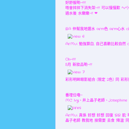
好舒服喲~!!!!
唔會捽捽下消失架~!!! 可以慢慢歎 ^v^)v
過水後 水嫩嫩~!!
❤
BA 仲幫我地選水 arm色 arm心水 
ArMui 勉強算白, 自己喜歡比較自然 o既效
Oh~!!!!
5月 新妝品喲~!!!
彩形明眸眼影組合 (限定 2色) 同 彩形
番埋位嚕~
MC Ivy、井上晶子老師、Josephine
ArMui 真係 好想 好想 回復 'BB 肌' 喲
晶子老師 教我地 按需要 去食 '降温' 同