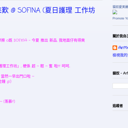
貓奴愛美
 @ SOFINA (夏日護理 工作坊
Promote Y
關於我自
 o既 SOFINA - 今夏 推出 新品, 我地面仔有得爽
ArMu
檢視我的
作坊」, 梗係 超 ~ 輕 ~ 奮 啦!!! 呵呵...
貓奴 - Ar
ui 當然一早出門口啦 ~
鐘 :p)
(羡慕!!)
追蹤者