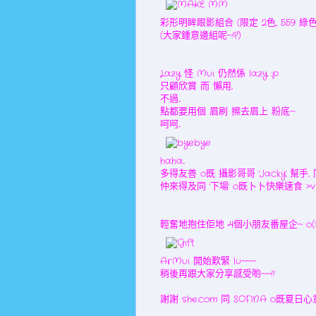
彩形明眸眼影組合 (限定 2色, 559 綠色系
(大家鍾意邊組呢~!?)
Lazy 怪 Mui 仍然係 lazy :p
只顧欣賞 而 懶用,
不過...
點都要用個 眉刷 擦去眉上 粉底~
呵呵...
haha...
多得友善 o既 攝影哥哥 'Jacky' 幫手,
仲來得及同 '下場' o既卜卜快樂速食 >v
輕奮地抱住佢地 4個小朋友番屋企~ o(>3
ArMui 開始歎緊 lu~~~
稍後再跟大家分享感受喲~~!!
謝謝 she.com 同 SOFINA o既夏日心意~