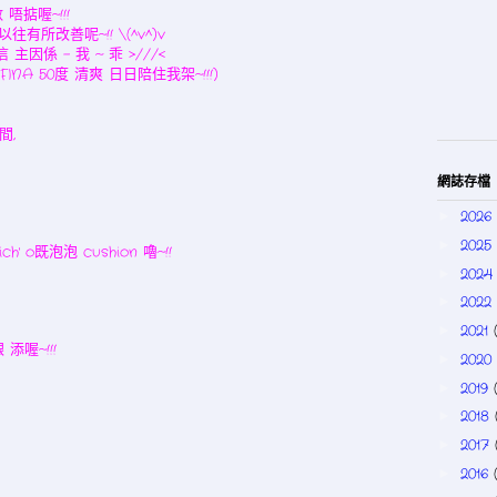
 唔掂喔~!!!
往有所改善呢~!! \(^v^)v
 主因係 - 我 ~ 乖 >///<
OFINA 50度 清爽 日日陪住我架~!!!)
間,
網誌存檔
2026
►
2025
►
 o既泡泡 cushion 嚕~!!
202
►
2022
►
2021
►
添喔~!!!
2020
►
2019
►
2018
►
2017
►
2016
►