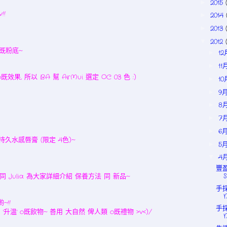
2015
►
!!
2014
►
2013
►
2012
▼
o既粉底~
1
►
11
►
果, 所以 BA 幫 ArMui 選定 OC 03 色 :)
1
►
9
►
8
►
7
►
6
►
持久水感唇膏 (限定 4色)~
5
►
4
▼
豐盈
 同 Julia 為大家詳細介紹 保養方法 同 新品~
手採
~!!
手採
 '升温' o既飲物~ 善用 大自然 俾人類 o既禮物 >v<)/