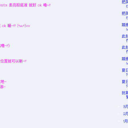
把英
sta 柔亮粉底液 就好 ok 嚕~!!
把英
踏進
~!!! (*w*)vv
此刻
~!!)
此刻
踏進
位置就可以喇~!!
夏日
夏日
我地~
添~
抗氧
3
►
2
►
1
►