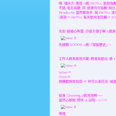
嗚... 儲水力 激底 o既 ArMui... 肌紋指數
不過 '毛孔指數' 同 '皮膚均勻指數' 就比以
Products 當然幫到手, 我 ArMui 深信
(真架~!! ArMui 每天堅持塗防曬~!! S
先到 經細心佈置, 分區方便了解 o既房
先細聽 SOFINA o既「潔面歷史」~
工作人員為我地示範, 輕易就起出 '激 rich'
Wow~!!
Cool~!!!
倒轉都無有怕架~!!! 仲可以承托住 1蚊銀 
挺身 Creamy o既泡泡啊~~~
當然心郁郁 想快 d 試啦~ >///<
嘻嘻...