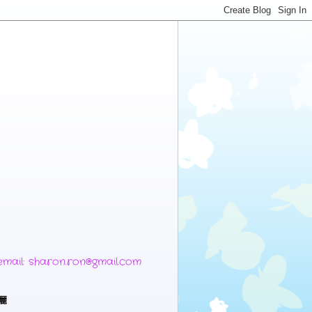
 sharon.ron@gmail.com
麗