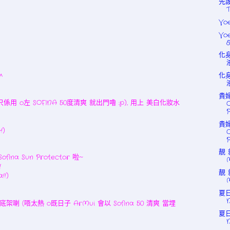
先護
Vo
Vo
&
化
化
^
貴婦
 只係用 o左 SOFINA 50度清爽 就出門嚕 :p), 用上 美白化妝水
P
貴婦
)
P
靚 
ina Sun Protector 啦~
!
靚 
!)
夏日
底架喇 (唔太熱 o既日子 ArMui 會以 Sofina 50 清爽 當埋
夏日