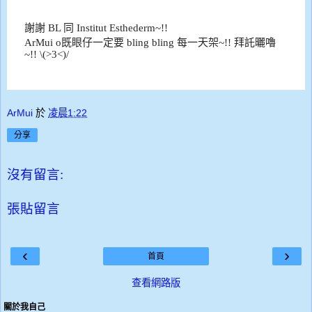
謝謝 BL 同 Institut Esthederm~!!
ArMui o既眼仔一定要 bling bling 每一天架~!! 拜託曬嚕
~!! \(>3<)/
ArMui
於
凌晨1:22
分享
沒有留言:
張貼留言
‹
›
首頁
查看網路版
關於我自己