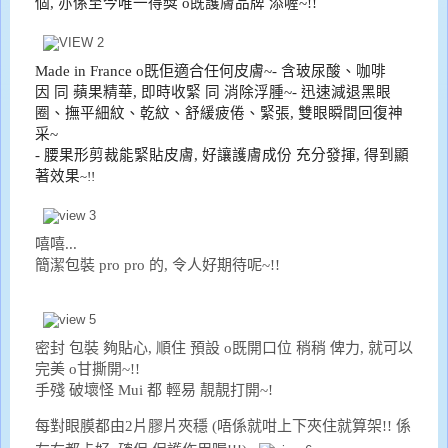
個
,
亦
係
至今唯一
得
獎
o
既
護膚品牌
添喔
~!!
Made in France o既佢適合任何皮膚~
- 含玻尿酸、咖
啡
因
同
蘋果精華
,
即時收緊
同
消除浮腫~
- 迅速減退黑眼
圈、撫平細紋、乾紋、舒緩疲倦、緊張
,
雙眼
瞬間回復神
采~
- 腰果形剪裁能緊貼皮膚
,
好讓
護膚成份
充分發揮
,
得到顯
著
效果
~!!
嘻嘻...
簡潔包裝 pro pro 的, 令人好期待呢~!!
密封 包裝 夠貼心, 順住 預設 o既開口位 稍稍 俾力, 就可以
完美 o甘撕開~!!
手殘 破壞怪 Mui 都 輕易 靚靚打開~!
每對眼膜都由2片膠片夾穩 (唔係就咁上下夾住就算架!! 係