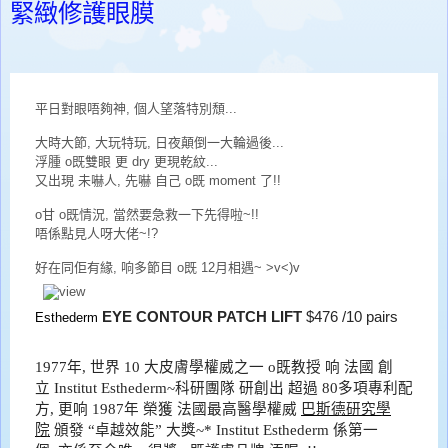
緊緻修護眼膜
平日對眼唔夠神, 個人望落特別頹...
大時大節, 大玩特玩, 日夜顛倒一大輪過後...
浮腫 o既雙眼 更 dry 更現乾紋...
又出現 未嚇人, 先嚇 自己 o既 moment 了!!
o甘 o既情況, 當然要急救一下先得啦~!!
唔係點見人呀大佬~!?
好在同佢有緣, 响多節目 o既 12月相遇~ >v<)v
EYE CONTOUR PATCH LIFT
$476 /10
pairs
Esthederm
1977
年
,
世界
10
大皮膚學權威之一
o
既
教授
响
法國
創
立
Institut Esthederm~
科研團隊
研創
出
超過
80
多項專利配
方
,
更响
1987
年
榮獲
法國最高醫學權威
巴斯德研究學
院
頒發
“
卓越效能
”
大獎
~
*
Institut Esthederm
係
第一