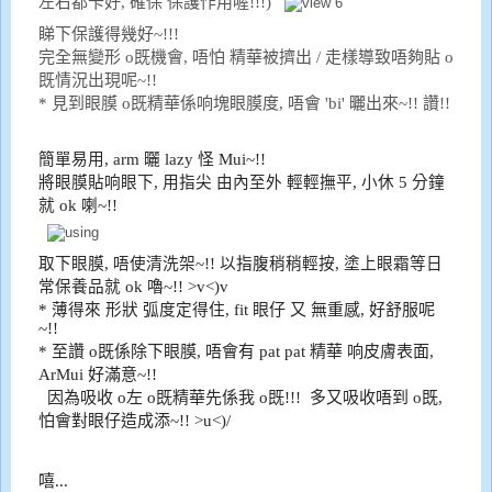
左右都卡好, 確保 保護作用喔!!!)
睇下保護得幾好~!!!
完全無變形 o既機會, 唔怕 精華被擠出 / 走樣導致唔夠貼 o
既情況出現呢~!!
* 見到眼膜 o既精華係响塊眼膜度, 唔會 'bi' 曬出來~!! 讚!!
簡單易用, arm 曬 lazy 怪 Mui~!!
將眼膜貼
响
眼下
, 用
指尖 由內至外 輕輕撫平
,
小休
5
分鐘
就
ok
喇
~!!
取下眼膜
,
唔使
清洗
架
~!!
以指腹稍稍輕按
,
塗上眼霜
等日
常保養品就
ok
嚕
~!! >v<)v
* 薄得來 形狀 弧度定得住,
fit 眼仔 又 無重感, 好舒服呢
~!!
* 至讚 o既係除下眼膜, 唔會有 pat pat 精華 响皮膚表面,
ArMui 好滿意~!!
因為吸收 o左 o既精華先係我 o既!!! 多又吸收唔到 o既,
怕會對眼仔造成添~!! >u<)/
嘻...