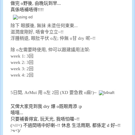
做完 o野後, 由晚玩到早...
真係唔補唔得!!!!
除下 眼膜後, 無抹 未塗任何東東...
滋潤度剛好, 唔會令立立~!!
浮腫稍退, 眼肚平伏 o左; 仲無 o甘 dry 呢~!!
除 o左需要時使用, 仲可以跟建議用法架:
week 1: 3回
week 2: 3回
week 3: 2回
week 4: 2回
5日間, ArMui 用 o左 2回 (XD 要急救 o麻!)~
又俾大家見到我 dry 爆 o既眼周添 :p
嘻嘻...
只要補養得宜, 玩天光, 我唔怕囉~!!
(>///<) 不過間唔中好喇~!! 休息 生活周期, 都係定 d 好~!!
>v<)/