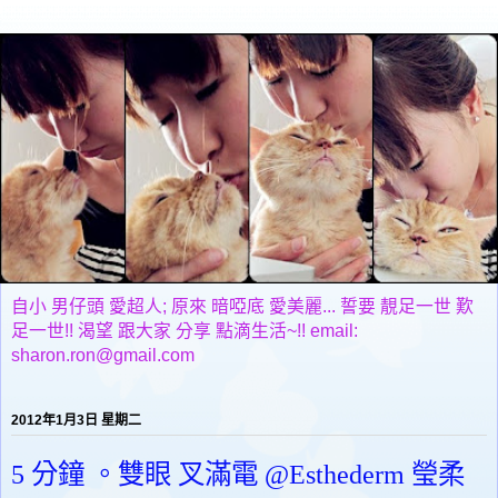
自小 男仔頭 愛超人; 原來 暗啞底 愛美麗... 誓要 靚足一世 歎
足一世!! 渴望 跟大家 分享 點滴生活~!! email:
sharon.ron@gmail.com
2012年1月3日 星期二
5 分鐘 。雙眼 叉滿電 @Esthederm 瑩柔