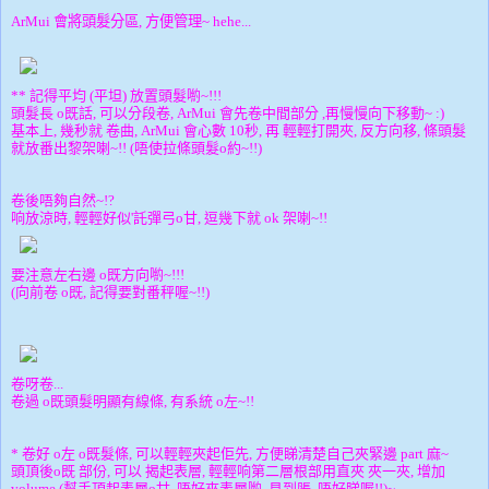
會將頭髮分區
方便管理
ArMui
,
~ hehe...
** 記得平均 (平坦) 放置頭髮喲~!!!
頭髮長 o既話, 可以分段卷, ArMui 會先卷中間部分 ,再慢慢向下移動~ :)
基本上, 幾秒就 卷曲, ArMui 會心數 10秒, 再 輕輕打開夾, 反方向移, 條頭髮
就放番出黎架喇~!! (唔使拉條頭髮o約~!!)
卷後唔夠自然~!?
响放涼時, 輕輕好似'託彈弓o甘, 逗幾下就 ok 架喇~!!
要注意左右邊 o既方向喲~!!!
(向前卷 o既, 記得要對番秤喔~!!)
卷呀卷...
卷過 o既頭髮明顯有線條, 有系統 o左~!!
* 卷好 o左 o既髮條, 可以輕輕夾起佢先, 方便睇清楚自己夾緊邊 part 麻~
頭頂後o既 部份, 可以 揭起表層, 輕輕响第二層根部用直夾 夾一夾, 增加
volume (幫手頂起表層o甘, 唔好夾表層喲, 見到脹, 唔好睇喔!!)~