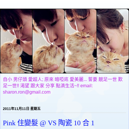
自小 男仔頭 愛超人; 原來 暗啞底 愛美麗... 誓要 靚足一世 歎
足一世!! 渴望 跟大家 分享 點滴生活~!! email:
sharon.ron@gmail.com
2011年11月11日 星期五
Pink 住變髮 @ VS 陶瓷 10 合 1