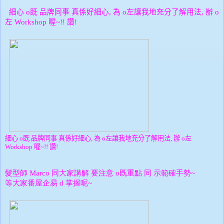
細心
既
品牌同事
真係好細心
為
左讓我地充分了解用法
辦
o
,
o
,
o
左
喔
讚
Workshop
~!!
!
細心
既
品牌同事
真係好細心
為
左讓我地充分了解用法
辦
左
o
,
o
,
o
喔
讚
Workshop
~!!
!
髮型師
同大家講解
要注意
既重點
同
示範確手勢
Marco
o
~
等大家番屋企易
掌握呢
d
~