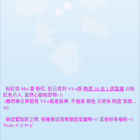
粉紅怪
愛
粉紅
近日見到
既
陶瓷
合
造型器
以粉
Mui
,
VS o
10
1
紅色示人
當然心動啦即時
,
~!!
雖然屋企早就有
既卷髮棒
不過係
銀色
又唔係
陶瓷
架麻
(
VS o
,
...
:p)
响諗緊點好之際
有機會試用呢個造型器喲
真係好幸福呢
,
~!!
~!!
Yeah~!! \(^0^)/