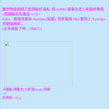
雖然陶瓷面經己對頭髮好温和
但
都會先塗上卷髮前專用
,
ArMui
既護髮定型產品
o
>v<)/~
建議用量係
如圖
但厚髮怪
要用上
haha...
3pumps (
),
Mui
9 pumps
至勉強夠呢
...
太多頭髮了吧
(
... OMG!!)
卡穩後
開著
約
秒
就
架喇
,
30
ready
~!!
好快呢
~ >0<)/