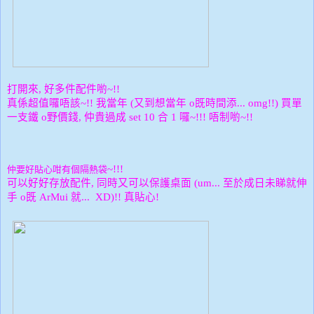
打開來
好多件配件喲
,
~!!
真係超值囉唔該
我當年
又到想當年
既時間添
買單
~!!
(
o
... omg!!)
一支鐵
野價錢
仲貴過成
合
囉
唔制喲
o
,
set 10
1
~!!!
~!!
~!!!
仲要好貼心咁有個隔熱袋
可以好好存放配件
同時又可以保護桌面
至於成日未睇就伸
,
(um...
手
既
就
真貼心
o
ArMui
... XD)!!
!