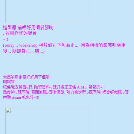
造型器 前唔好用噴髮膠喲
效果怪怪的喔會
,
~!!
相片到右下角為止
因為相機响影完呢張相
(Sorry... workshop
....
後
隨即身亡
嗚
...
...
...)
當然响屋企要好好用下佢啦
~
呵呵呵
...
唔係我支舊鐵
野
陶瓷質料
既好處正正係
著緊的
o
,
o
ArMui
~!!
熱度夠
既同時
表面無鐵
野咁滾燙
熱力夠定型
既同時
唔會好似鐵
野
o
,
o
;
o
,
o
咁勁
乾水分
steam
~!!!