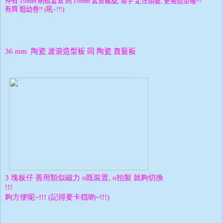
仲有
刷梳套管
同
套管螺旋
幫手
定住頭髮
更易造型喔
19mm
19mm
,
,
~!
有齊
粗幼卷
吼
!! (
~!!!)
陶瓷
波浪造型板
同
陶瓷
直髮板
36 mm
塊板仔
善用類似磁力
既裝置
拍製
就夠切換
3
o
, o
!!!
夠方便呢
記得要卡穏喲
~!!! (
~!!!)