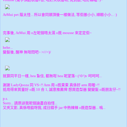
ArMui pet 蔭太怪... 所以會同頭頂後一樣做法, 等佢脹小小, 順眼小小... :)
完事後, ArMui 用 o左呢個唔太濕 o既 mousse 來定定佢~
hehe...
變髮後, 醒神 無咁悶吧~ >///<)/
就算同平日一樣, hea 紮住, 都無咁 hea 呢望落~ (^0^)v 呵呵呵...
謝謝 LadyQooza 同 VS~!! Arm 用 o既東東 真係好 arm 用喔~!!
抵用得來質量好 o既 10 合 1, 誠意推薦俾 想買造型器 變變髮 o既朋友仔~!!
p.s.
Sorry... 請原諒我呢個論盡自拍怪...
又夾又影, 真係唔掂呀我, 成日錯手 jar 中熱辣辣 o既造型器... 嗚...