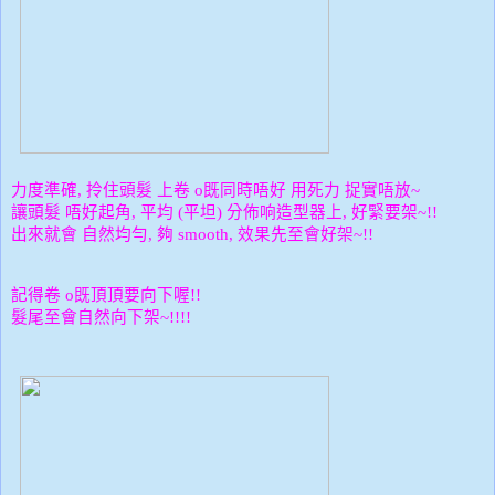
力度準確
拎住頭髮
上卷
既同時唔好
用死力
捉實唔放
,
o
~
讓頭髮
唔好起角
平均
平坦
分佈响造型器上
好緊要架
,
(
)
,
~!!
出來就會
自然均勻
夠
效果先至會好架
,
smooth,
~!!
記得卷
既頂頂要向下喔
o
!!
髮尾至會自然向下架
~!!!!