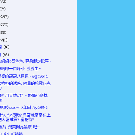
(72)
(71)
(247)
(270)
166)
(140)
2月
(16)
月
(18)
軟綿綿o既泡泡, 輕柔卸走妝容~
眼睛呷一口綠茶, 養養生~
婆的靚靚八達通~ &gt;3&lt;
抗拒的誘惑... 限量的松露巧克
力
!? 用天然o野 - 舒痛小麥枕
啦~
呀吱san~! 7年喇 &gt;3&lt;
你, 你傷我!? 皇宮就高高在上,
把人當賊看? 當犯待?
 髮絲 媲美閃亮黑鑽 吧~
上山道, 打邊邊