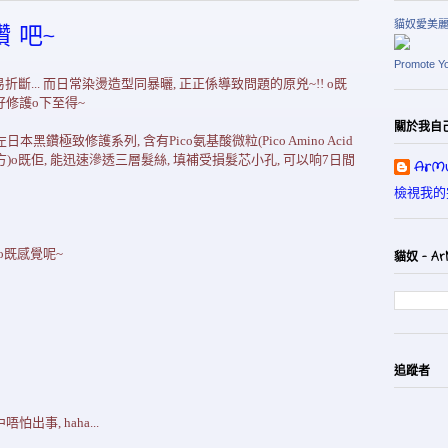
貓奴愛美
 吧~
Promote Y
斷... 而日常染燙造型同暴曬, 正正係導致問題的原兇~!! o既
好修護o下至得~
關於我自
日本黑鑽極致修護系列, 含有Pico氨基酸微粒(Pico Amino Acid
)o既佢, 能迅速滲透三層髮絲, 填補受損髮芯小孔, 可以响7日間
ArMu
檢視我的
o既感覺呢~
貓奴 - Ar
追蹤者
出事, haha...