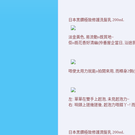
日本黑鑽極致修護洗髮乳 200mL
淡金黃色, 易流動o既質地~
佢o既花香好清幽(拎番屋企當日, 沿途我
唔使太用力就能o拍開來用, 而樽身2側(近
左: 單單在雙手上起泡, 未見起泡力~
右: 响頭上搓幾搓後, 起泡力唔錯丫~!
日本黑鑽極致修護潤髮乳 200mL