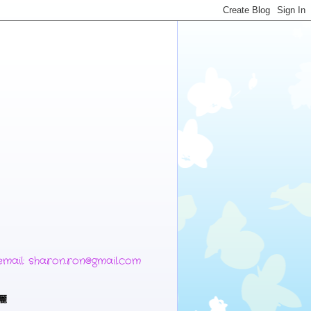
 sharon.ron@gmail.com
麗