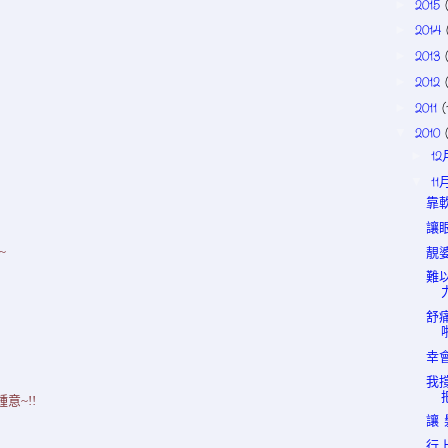
2015
►
2014
►
2013
►
2012
►
2011
(
►
2010
▼
1
►
11
▼
靠
讓
靚婆
~
難以
舒痛
幸會
我撐
意~!!
讓
行