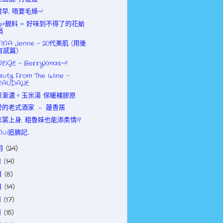
早, 唔要毛燥~!
心+靚料 = 好味到不得了的花蛤
鍋
FINA Jenne - 20代美肌 (用後
有感篇)
NEIGE - BerryXmas~!!
auty From The Wine -
CAUDALIE
意漸濃。玉米湯 保暖補膠原
愛的老式酒家 ﹣ 蓮香居
衣裳上身, 粗魯妹也能添柔情!?
ui追腩記...
0月
(24)
月
(14)
月
(8)
月
(14)
月
(17)
月
(15)