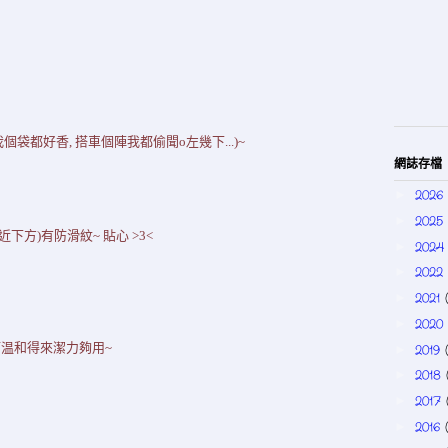
個袋都好香, 搭車個陣我都偷聞o左幾下...)~
網誌存檔
2026
►
2025
►
下方)有防滑紋~ 貼心 >3<
202
►
2022
►
2021
►
2020
►
 而温和得來潔力夠用~
2019
►
2018
►
2017
►
2016
►