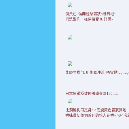
淡黃色, 偏向輕身霜狀o既質地~
同洗髮乳一樣易接受 & 好聞~
能輕易搽勻, 用後易沖淨, 唔會黏lup lup
日本黑鑽極致修護護髮霜190mL
比潤髮乳再杰身d o既淺黃色霜狀質地~
香味貫切整個系列的怡人花香~ >3< 我鍾