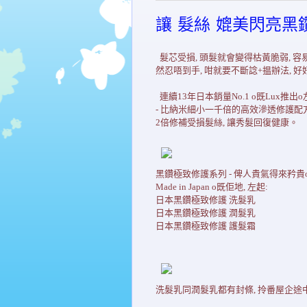
讓 髮絲 媲美閃亮黑鑽
髮芯受損, 頭髮就會變得枯黃脆弱, 容易折
然忍唔到手, 咁就要不斷諗+揾辦法, 好
連續13年日本銷量No.1 o既Lux推出o左
- 比納米細小一千倍的高效滲透修護配方
2倍修補受損髮絲, 讓秀髮回復健康。
黑鑽極致修護系列 - 俾人貴氣得來矜貴
Made in Japan o既佢地, 左起:
日本黑鑽極致修護 洗髮乳
日本黑鑽極致修護 潤髮乳
日本黑鑽極致修護 護髮霜
洗髮乳同潤髮乳都有封條, 拎番屋企途中唔怕