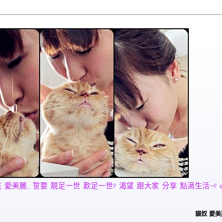
麗... 誓要 靚足一世 歎足一世!! 渴望 跟大家 分享 點滴生活~!! email:
貓奴 愛美