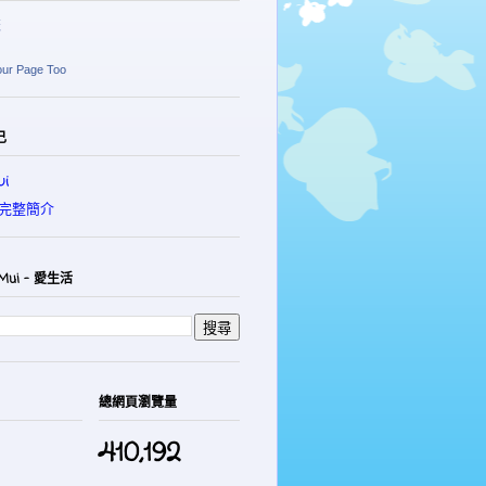
麗
our Page Too
己
i
完整簡介
Mui - 愛生活
總網頁瀏覽量
410,192