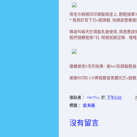
用毛巾稍微印印頭髮再塗上, 輕輕按摩3
* 我用於耳下方o既頭髮, 怕頭皮營養過剩
樽身叫每天於潤髮乳後使用, 用意應該係
既然個療程係7日, 咁我就跟足喇... 嘻
連續使用3天的效果~ 會feel到頭髮輕身柔
謝謝BE同LUX俾我散發黑鑽光芒o既魅力...
張貼者：
ArMui
於
下午5:55
標籤：
愛.美麗
沒有留言: