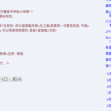
晨咁
真
分鍾後沖淨就ok架喇~!!
谷粒粒...
SO
7日見效~ 所以當頭髮改善o左之後(其實用一次都見到效, 不過o
嘻), 可以唔使用咁密的, 我會1星期做2次呢~
LA
Be
秋
我
順o左呢~ 嘻嘻...
嫁
 -3-
佬M
1
►
9
►
8
►
7
►
6
►
5
►