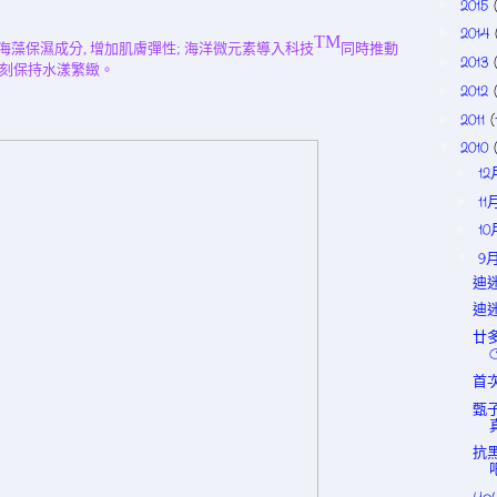
2015
►
2014
►
TM
海藻保濕成分
,
增加肌膚彈性
;
海洋微元素導入科技
同時推動
2013
►
刻保持水漾繁緻
。
2012
►
2011
(
►
2010
▼
1
►
11
►
1
►
9
▼
迪迷
迪迷
廿多
首次
甄子
抗