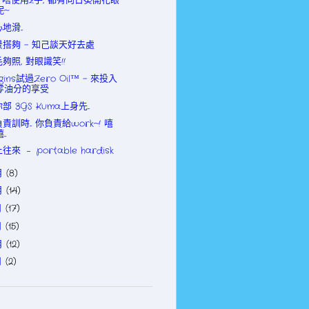
! 唔使用z手, 都有向日葵開花眼
呢~
地滑...
景搭夠 - 知己談天好去處
夠照, 對眼識笑!!
igins試過Zero Oil™ - 來投入
零油分的享受
部 3GS Kuma上身先...
責訓時... 你負責給work~! 嘻
...
往來 ﹣ portable hardisk
月
(8)
月
(14)
月
(17)
月
(15)
月
(12)
月
(2)