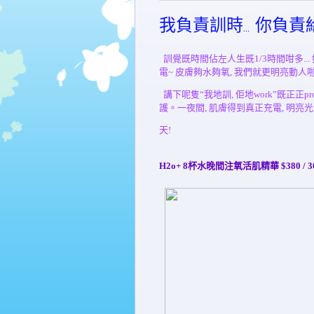
我負責訓時... 你負責給w
訓覺既時間佔左人生既1/3時間咁多...
電
~
皮膚夠水夠氧
,
我們就更明亮動人
講下呢隻“我地訓, 佢地work”既正正pro
護。一夜間, 肌膚得到真正充電, 明亮
天!
H2o+ 8杯水晚間注氧活肌精華
$380 / 