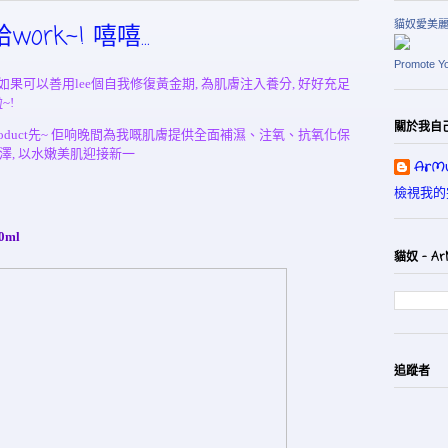
貓奴愛美
ork~! 嘻嘻...
Promote Y
 如果可以
善用lee個自我修復黃金期
,
為肌
膚注入養分
,
好好充足
啦
~!
關於我自
duct先~ 佢响
晚間為我嘅肌膚提供全面補濕、注氧、抗氧化保
光澤, 以水嫩美肌迎接新一
ArMu
檢視我的
30ml
貓奴 - Ar
追蹤者