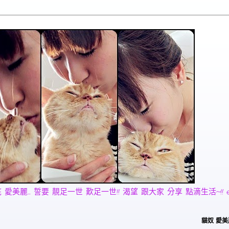
麗... 誓要 靚足一世 歎足一世!! 渴望 跟大家 分享 點滴生活~!! email:
貓奴 愛美