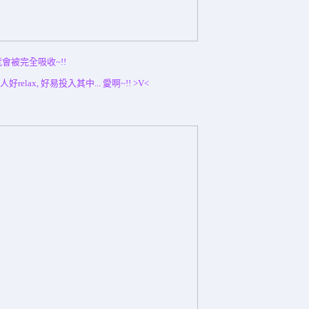
就會被完全吸收~!!
elax, 好易投入其中... 愛啊~!! >V<