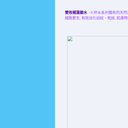
雙效補濕鎖水
-
8
杯水系列獨有的天然
細胞更生
,
有效淡化幼紋
、
乾紋
,
肌膚時