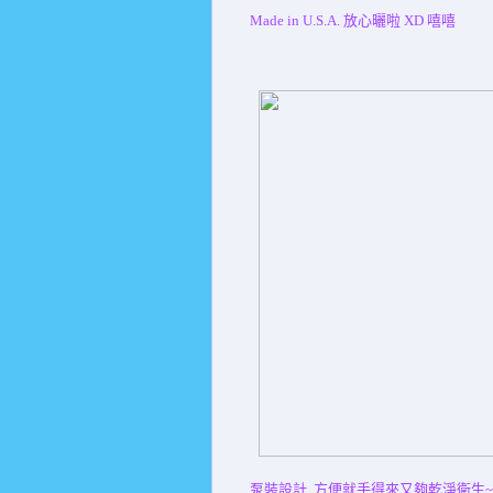
Made in U.S.A. 放心曬啦 XD 嘻嘻
泵裝設計, 方便就手得來又夠乾淨衛生~