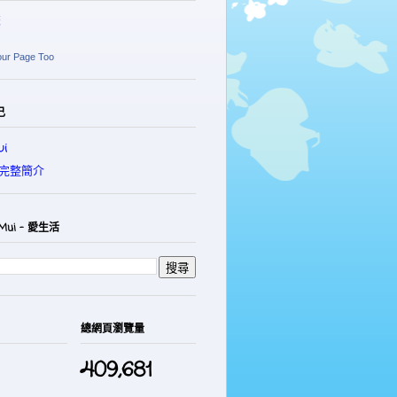
麗
our Page Too
己
i
完整簡介
Mui - 愛生活
總網頁瀏覽量
409,681