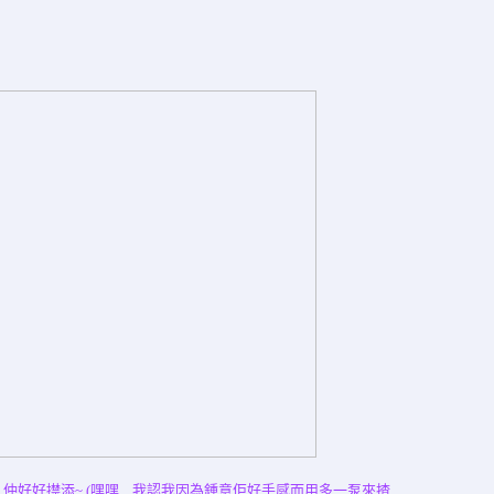
 仲好好㩒添~ (嘿嘿... 我認我因為鍾意佢好手感而用多一泵來揸