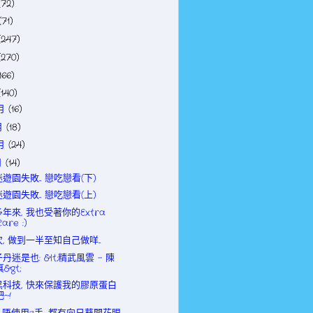
(72)
(71)
(247)
(270)
166)
(140)
2月
(16)
月
(18)
0月
(24)
月
(14)
遊園失敗... 戀吃戀看(下)
遊園失敗... 戀吃戀看(上)
年來, 我也受著你的Extra
Care :)
, 做到一半至知自己做咩...
丹迷是也: &lt;精武風雲 - 陳
真&gt;
黑科技, 快來保護我的膠原蛋白
吧~!