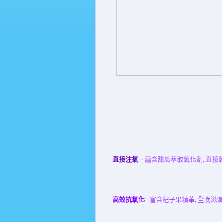
直接注氧
-
蘊含甜瓜萃取氧化劑
,
直接
高效抗氧化
- 富含杞子果精華
,
全晚滋