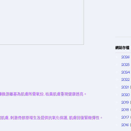
網誌存檔
2026
►
2025
►
202
►
2022
►
2021
►
轉換游離基為肌膚所需氧份
,
枯黃肌膚重現健康透亮
。
2020
►
2019
►
2018
►
2017
►
潤肌膚
,
刺激骨膠原增生及提供抗氧化保護
,
肌膚回復緊緻彈性。
2016
►