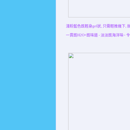
淺粉藍色既輕身gel狀, 只需輕推幾下, 
一貫既H2O+既味道 - 淡淡既海洋味~ 令人好r