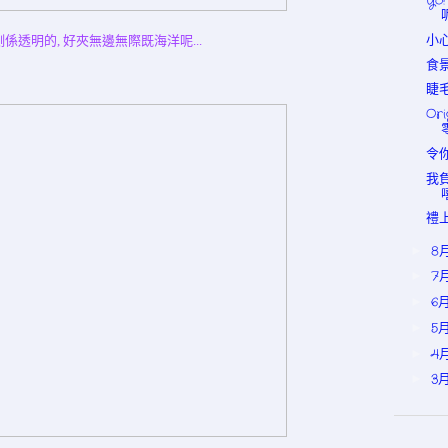
Yo
小心
2側係透明的, 好夾無邊無際既海洋呢...
食
睫毛
Or
令你
我負
嘻
禮上
8
►
7
►
6
►
5
►
4
►
3
►