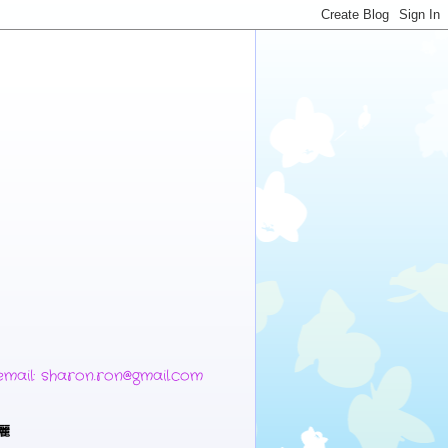
 sharon.ron@gmail.com
麗